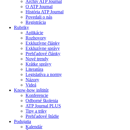
Archív ATP Journal
O ATP Journal
História ATP Journal
Povedali o nás
Registrácia
Rubriky
Aplikácie
Rozhovory
Exkluzívne články
Exkluzívne správy
Prehľadové články
Nové trendy
Krátke správy
Literatúra
Legislatíva a normy
Názory
Videá
Know-how inštitút
Konferencie
Odborné školenia
ATP Journal PLUS
Tipy a triky
Prehľadové štúdie
Podujatia
Kalendár