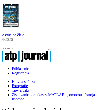
Aktuálne číslo
4/2026
Prihlásenie
Registrácia
Hlavná stránka
Fotografie
Tipy a triky
Získavanie obrázkov v MATLABe pomocou nástroja
imaqtool