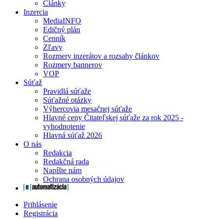
Články
Inzercia
MediaINFO
Edičný plán
Cenník
Zľavy
Rozmery inzerátov a rozsahy článkov
Rozmery bannerov
VOP
Súťaž
Pravidlá súťaže
Súťažné otázky
Výhercovia mesačnej súťaže
Hlavné ceny Čitateľskej súťaže za rok 2025 -
vyhodnotenie
Hlavná súťaž 2026
O nás
Redakcia
Redakčná rada
Napíšte nám
Ochrana osobných údajov
Prihlásenie
Registrácia