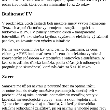
počas životnosti, ktorá obnáša minimálne 15 až 25 rokov.
Budúcnosť FV
V predchádzajúcich častiach boli niektoré smery vývoja naznačené.
Teraz ich aspoň čiastočne vymenujem: tesnejšia integrácia s
budovou – BIPV, FV panely namiesto okien – transparentná
fotovoltika, FV ako strešná krytina, zvyšovanie efektivity výťažnosti
panelov, znižovanie cien výroby a inštalácie.
Najmä však dosiahnutie tzv. Grid parity. To znamená, že cena
elektriny z FVE bude mať rovnakú cenu ako elektrina vyrobená
konvenčným spôsobom – v tepelných a jadrových elektrárňach. Aj
keď sa to zdá ako ďaleká fantázia, podľa súčasných odborných
prognóz je to skutočnosť, ktorá nás čaká za 5 až 10 rokov.
Záver
Samozrejme už pri návrhu je potrebné dbať na optimalizáciu.
Je nutné brať do úvahy množstvo premenných: slnečný svit v
priebehu dňa aj roka, tienenie, optimalizáciu meničov, straty v
kabeláži, meteorologické vplyvy – sneh a sklon, teplotu a iné.
Týmto chcem apelovať aj na čitateľa, že i keď je fotovoltika
relatívne jednoduchá záležitosť, pri jej návrhu je vhodné prijať rady