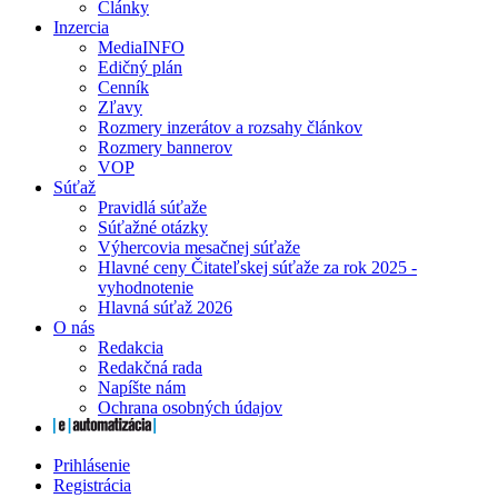
Články
Inzercia
MediaINFO
Edičný plán
Cenník
Zľavy
Rozmery inzerátov a rozsahy článkov
Rozmery bannerov
VOP
Súťaž
Pravidlá súťaže
Súťažné otázky
Výhercovia mesačnej súťaže
Hlavné ceny Čitateľskej súťaže za rok 2025 -
vyhodnotenie
Hlavná súťaž 2026
O nás
Redakcia
Redakčná rada
Napíšte nám
Ochrana osobných údajov
Prihlásenie
Registrácia