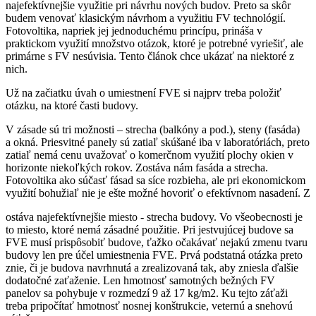
najefektívnejšie využitie pri návrhu nových budov. Preto sa skôr
budem venovať klasickým návrhom a využitiu FV technológií.
Fotovoltika, napriek jej jednoduchému princípu, prináša v
praktickom využití množstvo otázok, ktoré je potrebné vyriešiť, ale
primárne s FV nesúvisia. Tento článok chce ukázať na niektoré z
nich.
Už na začiatku úvah o umiestnení FVE si najprv treba položiť
otázku, na ktoré časti budovy.
V zásade sú tri možnosti – strecha (balkóny a pod.), steny (fasáda)
a okná. Priesvitné panely sú zatiaľ skúšané iba v laboratóriách, preto
zatiaľ nemá cenu uvažovať o komerčnom využití plochy okien v
horizonte niekoľkých rokov. Zostáva nám fasáda a strecha.
Fotovoltika ako súčasť fásad sa síce rozbieha, ale pri ekonomickom
využití bohužiaľ nie je ešte možné hovoriť o efektívnom nasadení. Z
ostáva najefektívnejšie miesto - strecha budovy. Vo všeobecnosti je
to miesto, ktoré nemá zásadné použitie. Pri jestvujúcej budove sa
FVE musí prispôsobiť budove, ťažko očakávať nejakú zmenu tvaru
budovy len pre účel umiestnenia FVE. Prvá podstatná otázka preto
znie, či je budova navrhnutá a zrealizovaná tak, aby zniesla ďalšie
dodatočné zaťaženie. Len hmotnosť samotných bežných FV
panelov sa pohybuje v rozmedzí 9 až 17 kg/m2. Ku tejto záťaži
treba pripočítať hmotnosť nosnej konštrukcie, veternú a snehovú