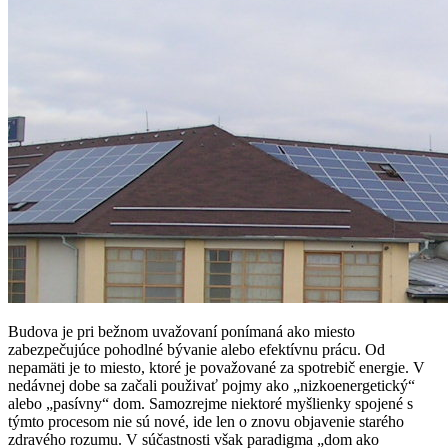
Budova je pri bežnom uvažovaní ponímaná ako miesto
zabezpečujúce pohodlné bývanie alebo efektívnu prácu. Od
nepamäti je to miesto, ktoré je považované za spotrebič energie. V
nedávnej dobe sa začali použivať pojmy ako „nizkoenergetický“
alebo „pasívny“ dom. Samozrejme niektoré myšlienky spojené s
týmto procesom nie sú nové, ide len o znovu objavenie starého
zdravého rozumu. V súčastnosti však paradigma „dom ako