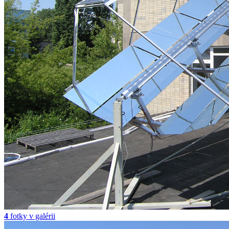
4
fotky v galérii