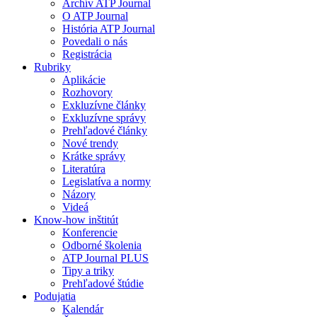
Archív ATP Journal
O ATP Journal
História ATP Journal
Povedali o nás
Registrácia
Rubriky
Aplikácie
Rozhovory
Exkluzívne články
Exkluzívne správy
Prehľadové články
Nové trendy
Krátke správy
Literatúra
Legislatíva a normy
Názory
Videá
Know-how inštitút
Konferencie
Odborné školenia
ATP Journal PLUS
Tipy a triky
Prehľadové štúdie
Podujatia
Kalendár