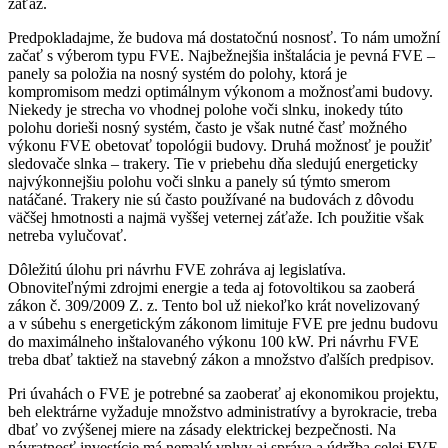
záťaž.
Predpokladajme, že budova má dostatočnú nosnosť. To nám umožní
začať s výberom typu FVE. Najbežnejšia inštalácia je pevná FVE –
panely sa položia na nosný systém do polohy, ktorá je
kompromisom medzi optimálnym výkonom a možnosťami budovy.
Niekedy je strecha vo vhodnej polohe voči slnku, inokedy túto
polohu dorieši nosný systém, často je však nutné časť možného
výkonu FVE obetovať topológii budovy. Druhá možnosť je použiť
sledovače slnka – trakery. Tie v priebehu dňa sledujú energeticky
najvýkonnejšiu polohu voči slnku a panely sú týmto smerom
natáčané. Trakery nie sú často používané na budovách z dôvodu
väčšej hmotnosti a najmä vyššej veternej záťaže. Ich použitie však
netreba vylučovať.
Dôležitú úlohu pri návrhu FVE zohráva aj legislatíva.
Obnoviteľnými zdrojmi energie a teda aj fotovoltikou sa zaoberá
zákon č. 309/2009 Z. z. Tento bol už niekoľko krát novelizovaný
a v súbehu s energetickým zákonom limituje FVE pre jednu budovu
do maximálneho inštalovaného výkonu 100 kW. Pri návrhu FVE
treba dbať taktiež na stavebný zákon a množstvo ďalších predpisov.
Pri úvahách o FVE je potrebné sa zaoberať aj ekonomikou projektu,
beh elektrárne vyžaduje množstvo administratívy a byrokracie, treba
dbať vo zvýšenej miere na zásady elektrickej bezpečnosti. Na
návratnosť investície má nemalý vplyv aj správa a údržba celej FVE