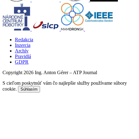
Redakcia
Inzercia
Archív
Pravidlá
GDPR
Copyright 2026 Ing. Anton Gérer – ATP Journal
S cieľom poskytnúť vám čo najlepšie služby používame súbory
cookie.
Súhlasím