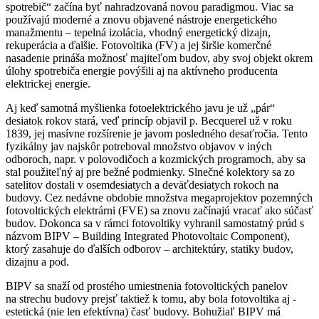
spotrebič“ začína byť ­nahradzovaná novou paradigmou. Viac sa
používajú moderné a znovu objavené nástroje energetického
manažmentu – tepelná izolácia, vhodný energetický dizajn,
rekuperácia a ďalšie. Fotovoltika (FV) a jej širšie komerčné
nasadenie prináša možnosť majiteľom budov, aby svoj objekt okrem
úlohy spotrebiča energie povýšili aj na aktívneho producenta
elektrickej energie.
Aj keď samotná myšlienka fotoelektrického javu je už „pár“
desiatok rokov stará, veď princíp objavil p. Becquerel už v roku
1839, jej masívne rozšírenie je javom posledného desaťročia. Tento
fyzikálny jav najskôr potreboval množstvo objavov v iných
odboroch, napr. v polovodičoch a kozmických programoch, aby sa
stal použiteľný aj pre bežné podmienky. Slnečné kolektory sa zo
satelitov dostali v osemdesiatych a deväťdesiatych rokoch na
budovy. Cez nedávne obdobie množstva megaprojektov pozemných
fotovoltických elektrárni (FVE) sa znovu začínajú vracať ako súčasť
budov. Dokonca sa v rámci fotovoltiky vyhranil samostatný prúd s
názvom BIPV – Building Integrated Photovoltaic Component),
ktorý zasahuje do ďalších odborov – architektúry, statiky budov,
dizajnu a pod.
BIPV sa snaží od prostého umiestnenia fotovoltických panelov
na strechu budovy prejsť taktiež k tomu, aby bola fotovoltika aj ­
estetická (nie len efektívna) časť budovy. Bohužiaľ BIPV má