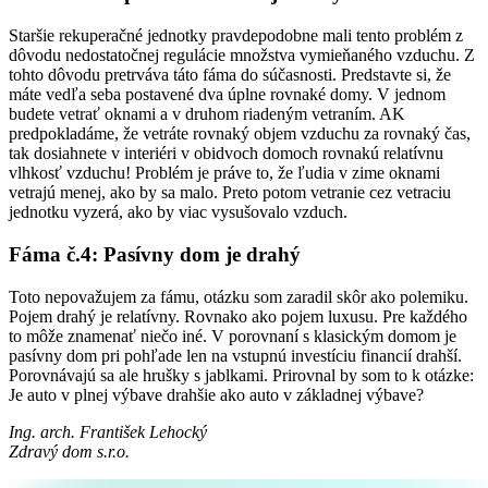
Staršie rekuperačné jednotky pravdepodobne mali tento problém z
dôvodu nedostatočnej regulácie množstva vymieňaného vzduchu. Z
tohto dôvodu pretrváva táto fáma do súčasnosti. Predstavte si, že
máte vedľa seba postavené dva úplne rovnaké domy. V jednom
budete vetrať oknami a v druhom riadeným vetraním. AK
predpokladáme, že vetráte rovnaký objem vzduchu za rovnaký čas,
tak dosiahnete v interiéri v obidvoch domoch rovnakú relatívnu
vlhkosť vzduchu! Problém je práve to, že ľudia v zime oknami
vetrajú menej, ako by sa malo. Preto potom vetranie cez vetraciu
jednotku vyzerá, ako by viac vysušovalo vzduch.
Fáma č.4: Pasívny dom je drahý
Toto nepovažujem za fámu, otázku som zaradil skôr ako polemiku.
Pojem drahý je relatívny. Rovnako ako pojem luxusu. Pre každého
to môže znamenať niečo iné. V porovnaní s klasickým domom je
pasívny dom pri pohľade len na vstupnú investíciu financií drahší.
Porovnávajú sa ale hrušky s jablkami. Prirovnal by som to k otázke:
Je auto v plnej výbave drahšie ako auto v základnej výbave?
Ing. arch. František Lehocký
Zdravý dom s.r.o.