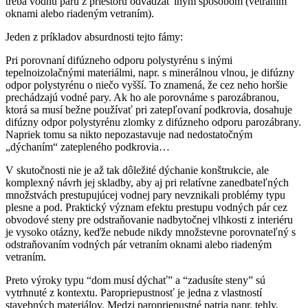
treba vodnú paru z priestoru odvádzať iným spôsobom (vetraním
oknami alebo riadeným vetraním).
Jeden z príkladov absurdnosti tejto fámy:
Pri porovnaní difúzneho odporu polystyrénu s inými
tepelnoizolačnými materiálmi, napr. s minerálnou vlnou, je difúzny
odpor polystyrénu o niečo vyšší. To znamená, že cez neho horšie
prechádzajú vodné pary. Ak ho ale porovnáme s parozábranou,
ktorá sa musí bežne používať pri zatepľovaní podkrovia, dosahuje
difúzny odpor polystyrénu zlomky z difúzneho odporu parozábrany.
Napriek tomu sa nikto nepozastavuje nad nedostatočným
„dýchaním“ zatepleného podkrovia…
V skutočnosti nie je až tak dôležité dýchanie konštrukcie, ale
komplexný návrh jej skladby, aby aj pri relatívne zanedbateľných
množstvách prestupujúcej vodnej pary nevznikali problémy typu
plesne a pod. Praktický význam efektu prestupu vodných pár cez
obvodové steny pre odstraňovanie nadbytočnej vlhkosti z interiéru
je vysoko otázny, keďže nebude nikdy množstevne porovnateľný s
odstraňovaním vodných pár vetraním oknami alebo riadeným
vetraním.
Preto výroky typu “dom musí dýchať” a “zadusíte steny” sú
vytrhnuté z kontextu. Paropriepustnosť je jedna z vlastností
stavebných materiálov. Medzi paropriepustné patria napr. tehly,