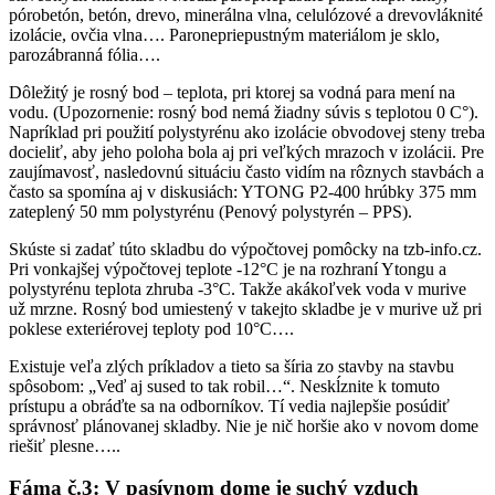
pórobetón, betón, drevo, minerálna vlna, celulózové a drevovláknité
izolácie, ovčia vlna…. Paronepriepustným materiálom je sklo,
parozábranná fólia….
Dôležitý je rosný bod – teplota, pri ktorej sa vodná para mení na
vodu. (Upozornenie: rosný bod nemá žiadny súvis s teplotou 0 C°).
Napríklad pri použití polystyrénu ako izolácie obvodovej steny treba
docieliť, aby jeho poloha bola aj pri veľkých mrazoch v izolácii. Pre
zaujímavosť, nasledovnú situáciu často vidím na rôznych stavbách a
často sa spomína aj v diskusiách: YTONG P2-400 hrúbky 375 mm
zateplený 50 mm polystyrénu (Penový polystyrén – PPS).
Skúste si zadať túto skladbu do výpočtovej pomôcky na tzb-info.cz.
Pri vonkajšej výpočtovej teplote -12°C je na rozhraní Ytongu a
polystyrénu teplota zhruba -3°C. Takže akákoľvek voda v murive
už mrzne. Rosný bod umiestený v takejto skladbe je v murive už pri
poklese exteriérovej teploty pod 10°C….
Existuje veľa zlých príkladov a tieto sa šíria zo stavby na stavbu
spôsobom: „Veď aj sused to tak robil…“. Neskĺznite k tomuto
prístupu a obráďte sa na odborníkov. Tí vedia najlepšie posúdiť
správnosť plánovanej skladby. Nie je nič horšie ako v novom dome
riešiť plesne…..
Fáma č.3: V pasívnom dome je suchý vzduch