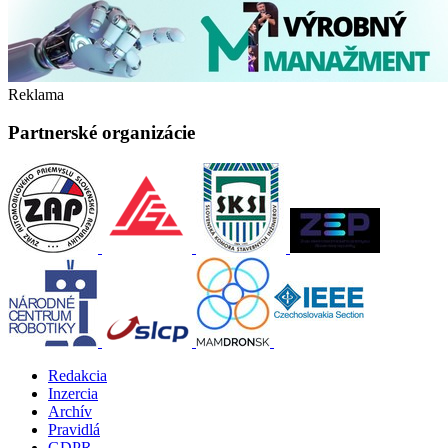
Reklama
Partnerské organizácie
Redakcia
Inzercia
Archív
Pravidlá
GDPR