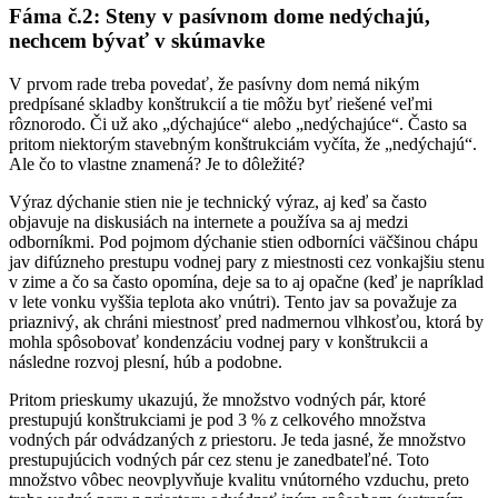
Fáma č.2: Steny v pasívnom dome nedýchajú,
nechcem bývať v skúmavke
V prvom rade treba povedať, že pasívny dom nemá nikým
predpísané skladby konštrukcií a tie môžu byť riešené veľmi
rôznorodo. Či už ako „dýchajúce“ alebo „nedýchajúce“. Často sa
pritom niektorým stavebným konštrukciám vyčíta, že „nedýchajú“.
Ale čo to vlastne znamená? Je to dôležité?
Výraz dýchanie stien nie je technický výraz, aj keď sa často
objavuje na diskusiách na internete a používa sa aj medzi
odborníkmi. Pod pojmom dýchanie stien odborníci väčšinou chápu
jav difúzneho prestupu vodnej pary z miestnosti cez vonkajšiu stenu
v zime a čo sa často opomína, deje sa to aj opačne (keď je napríklad
v lete vonku vyššia teplota ako vnútri). Tento jav sa považuje za
priaznivý, ak chráni miestnosť pred nadmernou vlhkosťou, ktorá by
mohla spôsobovať kondenzáciu vodnej pary v konštrukcii a
následne rozvoj plesní, húb a podobne.
Pritom prieskumy ukazujú, že množstvo vodných pár, ktoré
prestupujú konštrukciami je pod 3 % z celkového množstva
vodných pár odvádzaných z priestoru. Je teda jasné, že množstvo
prestupujúcich vodných pár cez stenu je zanedbateľné. Toto
množstvo vôbec neovplyvňuje kvalitu vnútorného vzduchu, preto