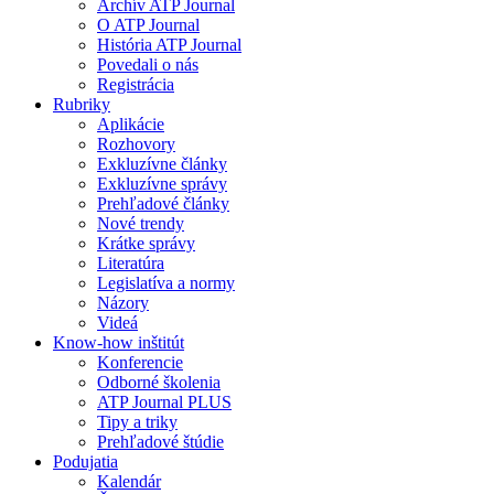
Archív ATP Journal
O ATP Journal
História ATP Journal
Povedali o nás
Registrácia
Rubriky
Aplikácie
Rozhovory
Exkluzívne články
Exkluzívne správy
Prehľadové články
Nové trendy
Krátke správy
Literatúra
Legislatíva a normy
Názory
Videá
Know-how inštitút
Konferencie
Odborné školenia
ATP Journal PLUS
Tipy a triky
Prehľadové štúdie
Podujatia
Kalendár