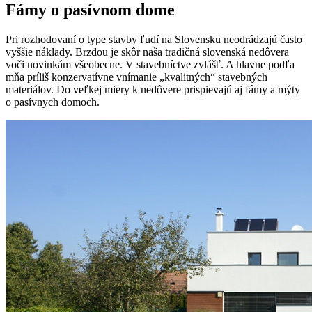
Fámy o pasívnom dome
Pri rozhodovaní o type stavby ľudí na Slovensku neodrádzajú často
vyššie náklady. Brzdou je skôr naša tradičná slovenská nedôvera
voči novinkám všeobecne. V stavebníctve zvlášť. A hlavne podľa
mňa príliš konzervatívne vnímanie „kvalitných“ stavebných
materiálov. Do veľkej miery k nedôvere prispievajú aj fámy a mýty
o pasívnych domoch.