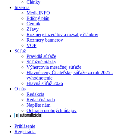
Články
Inzercia
MediaINFO
Edičný plán
Cenník
Zľavy
Rozmery inzerátov a rozsahy článkov
Rozmery bannerov
VOP
Súťaž
Pravidlá súťaže
Súťažné otázky
Výhercovia mesačnej súťaže
Hlavné ceny Čitateľskej súťaže za rok 2025 -
vyhodnotenie
Hlavná súťaž 2026
O nás
Redakcia
Redakčná rada
Napíšte nám
Ochrana osobných údajov
Prihlásenie
Registrácia