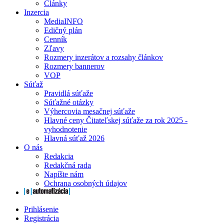
Články
Inzercia
MediaINFO
Edičný plán
Cenník
Zľavy
Rozmery inzerátov a rozsahy článkov
Rozmery bannerov
VOP
Súťaž
Pravidlá súťaže
Súťažné otázky
Výhercovia mesačnej súťaže
Hlavné ceny Čitateľskej súťaže za rok 2025 -
vyhodnotenie
Hlavná súťaž 2026
O nás
Redakcia
Redakčná rada
Napíšte nám
Ochrana osobných údajov
Prihlásenie
Registrácia