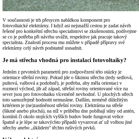
V současnosti je trh přesycen nabídkou komponent pro
fotovoltaické elektrárny. I když asi nejsnažší cestou je zadat návrh
řešené pro konkrétní střechu specialistovi se zkušenostmi, podívejme
se co je potřeba při návrhu uvážit, respektive jak pracuje takový
specialista. Znalostí procesu mu můžete v případě přípravy své
elektrárny celý návrh podstatně usnadnit.
Je má střecha vhodná pro instalaci fotovoltaiky?
Jedním z prvotních parametrů pro zodpovězení této otázky je
orientace střešní roviny. Pokud jde o šikmou střechu (tedy sedlová,
pultová, valbová a podobně), je potřeba, aby měla orientaci v
rozmezí východ, jih až západ, střešní roviny orientované více na
sever jsou pro fotovoltaiku víceméně nevhodné. U plochých střech
toto samozřejmě hodnotit nemusíme. Dalším, neméně důležitým
kritériem je (ne)zastíněnost střešní ­roviny. Elektrárna na střeše
(šikmé anebo plochá), na níž v průběhu dne pobíhají stíny od antén,
komínů či okolo stojících vyšších budov bude fungovat velice
špatně a je lépe se takovýchto případů vyvarovat ať už volbou jiné
střechy anebo „úklidem“ těchto rušivých prvků.