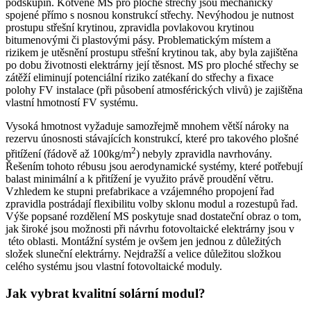
podskupin. Kotvené MS pro ploché střechy jsou mechanicky
spojené přímo s nosnou konstrukcí střechy. Nevýhodou je nutnost
prostupu střešní krytinou, zpravidla povlakovou krytinou
bitumenovými či plastovými pásy. Problematickým místem a
rizikem je utěsnění prostupu střešní krytinou tak, aby byla zajištěna
po dobu životnosti elektrárny její těsnost. MS pro ploché střechy se
zátěží eliminují potenciální riziko zatékaní do střechy a fixace
polohy FV instalace (při působení atmosférických vlivů) je zajištěna
vlastní hmotností FV systému.
Vysoká hmotnost vyžaduje samozřejmě mnohem větší nároky na
rezervu únosnosti stávajících konstrukcí, které pro takového plošné
2
přitížení (řádově až 100kg/m
) nebyly zpravidla navrhovány.
Řešením tohoto rébusu jsou aerodynamické systémy, které potřebují
balast minimální a k přitížení je využito právě proudění větru.
Vzhledem ke stupni prefabrikace a vzájemného propojení řad
zpravidla postrádají flexibilitu volby sklonu modul a rozestupů řad.
Výše popsané rozdělení MS poskytuje snad dostateční obraz o tom,
jak široké jsou možnosti při návrhu fotovoltaické elektrárny jsou v
této oblasti. Montážní systém je ovšem jen jednou z důležitých
složek sluneční elektrárny. Nejdražší a velice důležitou složkou
celého systému jsou vlastní fotovoltaické moduly.
Jak vybrat kvalitní solární modul?