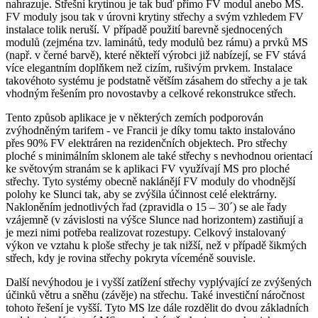
nahrazuje. Střešní krytinou je tak buď přímo FV modul anebo MS.
FV moduly jsou tak v úrovni krytiny střechy a svým vzhledem FV
instalace tolik neruší. V případě použití barevně sjednocených
modulů (zejména tzv. laminátů, tedy modulů bez rámu) a prvků MS
(např. v černé barvě), které někteří výrobci již nabízejí, se FV stává
více elegantním doplňkem než cizím, rušivým prvkem. Instalace
takovéhoto systému je podstatně větším zásahem do střechy a je tak
vhodným řešením pro novostavby a celkové rekonstrukce střech.
Tento způsob aplikace je v některých zemích podporován
zvýhodněným tarifem - ve Francii je díky tomu takto instalováno
přes 90% FV elektráren na rezidenčních objektech. Pro střechy
ploché s minimálním sklonem ale také střechy s nevhodnou orientací
ke světovým stranám se k aplikaci FV využívají MS pro ploché
střechy. Tyto systémy obecně naklánějí FV moduly do vhodnější
polohy ke Slunci tak, aby se zvýšila účinnost celé elektrárny.
Nakloněním jednotlivých řad (zpravidla o 15 – 30´) se ale řady
vzájemně (v závislosti na výšce Slunce nad horizontem) zastiňují a
je mezi nimi potřeba realizovat rozestupy. Celkový instalovaný
výkon ve vztahu k ploše střechy je tak nižší, než v případě šikmých
střech, kdy je rovina střechy pokryta víceméně souvisle.
Další nevýhodou je i vyšší zatížení střechy vyplývající ze zvýšených
účinků větru a sněhu (závěje) na střechu. Také investiční náročnost
tohoto řešení je vyšší. Tyto MS lze dále rozdělit do dvou základních