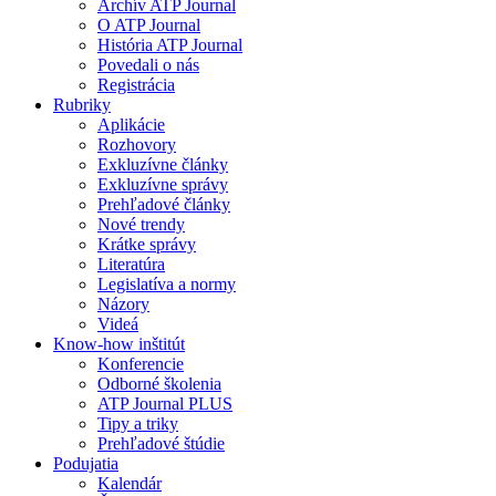
Archív ATP Journal
O ATP Journal
História ATP Journal
Povedali o nás
Registrácia
Rubriky
Aplikácie
Rozhovory
Exkluzívne články
Exkluzívne správy
Prehľadové články
Nové trendy
Krátke správy
Literatúra
Legislatíva a normy
Názory
Videá
Know-how inštitút
Konferencie
Odborné školenia
ATP Journal PLUS
Tipy a triky
Prehľadové štúdie
Podujatia
Kalendár