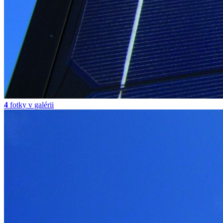
4
fotky v galérii