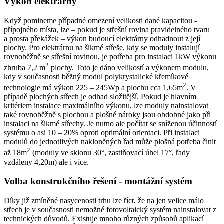
Výkon elektrárny
Když pomineme případné omezení velikosti dané kapacitou ­
přípojného místa, lze – pokud je střešní rovina pravidelného tvaru
a prosta překážek – výkon budoucí elektrárny odhadnout z její
plochy. Pro elektrárnu na šikmé střeše, kdy se moduly instalují
rovnoběžně se střešní rovinou, je potřeba pro instalaci 1kW výkonu
2
zhruba 7,2 m
plochy. Toto je dáno velikostí a výkonem modulu,
kdy v současnosti běžný modul polykrystalické křemíkové
2
technologie má výkon 225 – 245Wp a plochu cca 1,65m
. V
případě plochých střech je odhad složitější. Pokud je hlavním
kritériem instalace maximálního výkonu, lze moduly nainstalovat
také rovnoběžně s plochou a plošné nároky jsou obdobné jako při
instalaci na šikmé střechy. Je nutno ale počítat se sníženou účinností
systému o asi 10 – 20% oproti optimální orientaci. Při instalaci
modulů do jednotlivých nakloněných řad může plošná potřeba činit
2
až 18m
(moduly ve sklonu 30°, zastiňovací úhel 17°, řady
vzdáleny 4,20m) ale i více.
Volba konstrukčního řešení - montážní systém
Díky již zmíněné nasycenosti trhu lze říct, že na jen velice málo
střech je v současnosti nemožné fotovoltaický systém nainstalovat z
technických důvodů. Existuje mnoho různých způsobů aplikací