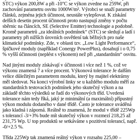
STC) výkon 200,8W a při -10°C se výkon zvedne na 259W, při
zachování parametru osvitu 1000W/m². Výrobci se snaží parametry
článků, zejména jejich účinnost, ­neustále vylepšovat. K získání
delších desetin procent účinnosti proto nastupují změny v počtu
sběrnic na článcích, SE (Selective Emitter) technologie a podobně.
Kromě parametrů „za ideálních podmínek“ (STC) se sledují a ladí i
parametry při nižších úrovních osvětlení tak běžných pro naše
klimatické podmínky. Zde, v oblasti tzv. „Low Light Performance“,
špičkové moduly (například Conergy PowerPlus), dosahují i o 0,75
% vyšší účinnosti (neplést s výkonem) než při „standardním“ osvitu.
Nad jinými moduly získávají v účinnosti i více než 1 %, což ve
výkonu znamená 7 a více procent. Výkonová tolerance Je dalším
velice důležitým parametrem modulu, který by majitel elektrárny
měl sledovat. Na konci výrobní linky se u každého modulu měří za
standardních testovacích podmínek jeho skutečný výkon a na
základě těchto výsledků se řadí do výkonových tříd. Uvedená
tolerance nám tedy říká, jaký je minimální (a maximální) přípustný
výkon modulu dodaného v dané třídě. Často je tolerance uváděná
jako kladná i záporná. Reálně to znamená, že modul v třídě 225Wp
s tolerancí -3/+3% bude mít skutečný výkon v rozmezí 218,25 až
231,75 Wp. U top produktů se setkáváme s pozitivní tolerancí, např.
-0/+2.5 %.
Třída 225Wp tak znamená reálný výkon v rozsahu 225,00 –