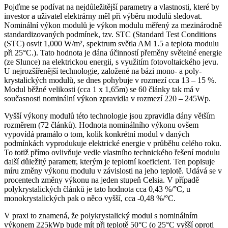
Pojďme se podívat na nejdůležitější parametry a vlastnosti, které by
investor a uživatel elektrárny měl při výběru modulů sledovat.
Nominální výkon modulů je výkon modulu měřený za mezinárodně
standardizovaných podmínek, tzv. STC (Standard Test Conditions
(STC) osvit 1,000 W/m², spektrum světla AM 1.5 a teplota modulu
při 25°C.). Tato hodnota je dána účinností přeměny světelné energie
(ze Slunce) na elektrickou energii, s využitím fotovoltaického jevu.
U nejrozšířenější technologie, založené na bázi mono- a poly-
krystalických modulů, se dnes pohybuje v rozmezí cca 13 – 15 %.
Modul běžné velikosti (cca 1 x 1,65m) se 60 články tak má v
současnosti nominální výkon zpravidla v rozmezí 220 – 245Wp.
Vyšší výkony modulů této technologie jsou zpravidla dány větším
rozměrem (72 článků). Hodnota nominálního výkonu ovšem
vypovídá pramálo o tom, kolik konkrétní modul v daných
podmínkách vyprodukuje elektrické energie v průběhu celého roku.
To totiž přímo ovlivňuje vedle vlastního technického řešení modulu
další důležitý parametr, kterým je teplotní koeficient. Ten popisuje
míru změny výkonu ­modulu v závislosti na jeho teplotě. Udává se v
procentech změny výkonu na jeden stupeň Celsia. V případě
polykrystalických článků je tato hodnota cca 0,43 %/°C, u
monokrystalických pak o něco vyšší, cca -0,48 %/°C.
V praxi to znamená, že polykrystalický modul s nominálním
výkonem 225kWp bude mít při teplotě 50°C (o 25°C vyšší oproti