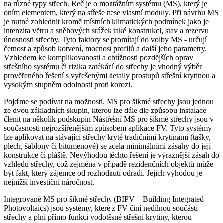
na různé typy střech. Řeč je o montážním systému (MS), který je
oním elementem, který na střeše nese vlastní moduly. Při návrhu MS
je nutné zohlednit kromě místních klimatických podmínek jako je
intenzita větru a sněhových srážek také konstrukci, stav a rezervu
únosnosti střechy. Tyto faktory se promítají do volby MS - určují
četnost a způsob kotvení, mocnost profilů a další jeho parametry.
Vzhledem ke komplikovanosti a obtížnosti pozdějších oprav
střešního systému či rizika zatékání do střechy je vhodný výběr
prověřeného řešení s vyřešenými detaily prostupů střešní krytinou a
vysokým stupněm odolnosti proti korozi.
Pojďme se ­podívat na možnosti. MS pro šikmé střechy jsou jednou
ze dvou základních skupin, ­kterou lze dále dle způsobu instalace
členit na několik podskupin Nástřešní MS pro šikmé střechy jsou v
současnosti nejrozšířenějším způsobem aplikace FV. Tyto systémy
lze aplikovat na stávající střechy kryté tradičními krytinami (tašky,
plech, šablony či bitumenové) se zcela minimálními zásahy do její
konstrukce či pláště. Nevýhodou těchto řešení je výraznější zásah do
vzhledu střechy, což zejména v případě rezidenčních objektů může
být fakt, který zájemce od rozhodnutí odradí. Jejich výhodou je
nejnižší investiční náročnost.
Integrované MS pro šikmé střechy (BIPV – Building Integrated
Photovoltaics) jsou systémy, které z FV činí nedílnou součástí
střechy a plní přímo funkci vodotěsné střešní krytiny, kterou