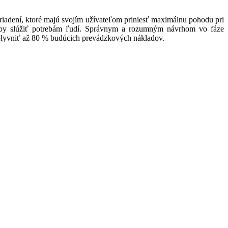
ariadení, ktoré majú svojím užívateľom priniesť maximálnu pohodu pri
li by slúžiť potrebám ľudí. Správnym a rozumným návrhom vo fáze
vplyvniť až 80 % budúcich prevádzkových nákladov.