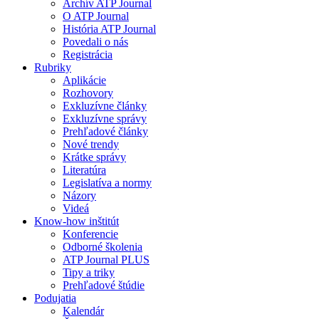
Archív ATP Journal
O ATP Journal
História ATP Journal
Povedali o nás
Registrácia
Rubriky
Aplikácie
Rozhovory
Exkluzívne články
Exkluzívne správy
Prehľadové články
Nové trendy
Krátke správy
Literatúra
Legislatíva a normy
Názory
Videá
Know-how inštitút
Konferencie
Odborné školenia
ATP Journal PLUS
Tipy a triky
Prehľadové štúdie
Podujatia
Kalendár