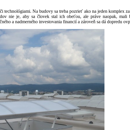
 či technológiami. Na budovy sa treba pozrieť ako na jeden komplex z
udov nie je, aby sa človek stal ich obeťou, ale práve naopak, ma
točného a nadmerného investovania financií a zároveň sa dá dopredu o