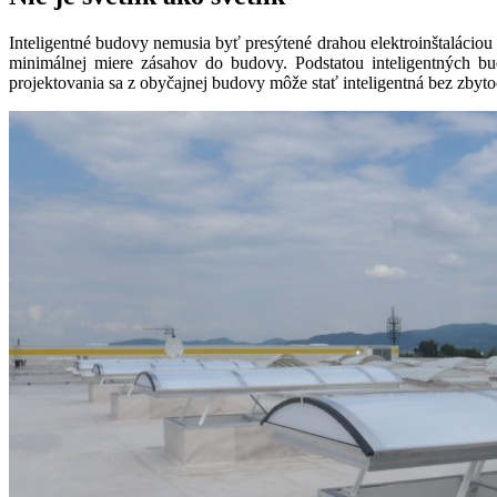
Inteligentné budovy nemusia byť presýtené drahou elektroinštaláciou
minimálnej miere zásahov do budovy. Podstatou inteligentných b
projektovania sa z obyčajnej budovy môže stať inteligentná bez zby