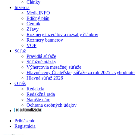
Články
Inzercia
MediaINFO
Edičný plán
Cenník
Zľavy
Rozmery inzerátov a rozsahy článkov
Rozmery bannerov
VOP
Súťaž
Pravidlá súťaže
Súťažné otázky
Výhercovia mesačnej súťaže
Hlavné ceny Čitateľskej súťaže za rok 2025 - vyhodnote
Hlavná súťaž 2026
O nás
Redakcia
Redakčná rada
Napíšte nám
Ochrana osobných údajov
Prihlásenie
Registrácia