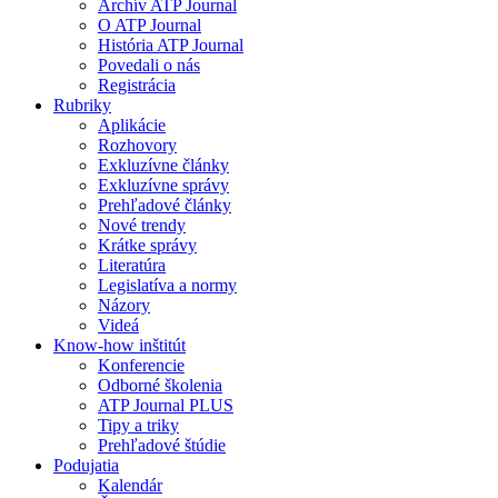
Archív ATP Journal
O ATP Journal
História ATP Journal
Povedali o nás
Registrácia
Rubriky
Aplikácie
Rozhovory
Exkluzívne články
Exkluzívne správy
Prehľadové články
Nové trendy
Krátke správy
Literatúra
Legislatíva a normy
Názory
Videá
Know-how inštitút
Konferencie
Odborné školenia
ATP Journal PLUS
Tipy a triky
Prehľadové štúdie
Podujatia
Kalendár