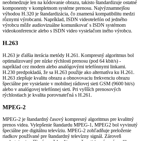
neobmedzuje len na kódovanie obrazu, takisto štandardizuje ostatné
komponenty v kompletnom systéme prenosu. Najvýznamnejšou
výhodou H.320 je štandardizácia, čo znamená kompatibilitu medzi
rôznymi výrobcami. Napríklad, ISDN videotelefón od jedného
výrobcu môže audiovizuálne komunikovať s ISDN systémom
videokonferencie alebo s ISDN video vysielačom iného výrobcu.
H.263
H.263 je ďalšia iterácia metódy H.261. Kompresný algoritmus bol
optimalizovaný pre nízke rýchlosti prenosu (pod 64 kbit/s) -
napríklad cez modem alebo analógovými telefónnymi linkami.
H.230 predpokladá, že sa H.263 použije ako alternatíva ku H.261.
H.263 zlepšuje kvalitu obrazu a obnovovaciu frekvenciu obrazu
špeciálne pre vysielanie v mobilnej rádiovej sieti GSM (9600 bit/s)
alebo v analógovej telefónnej sieti. Pri vyšších prenosových
rýchlostiach je kvalita porovnateľná s H.261.
MPEG-2
MPEG-2 je štandardný časový kompresný algoritmus pre kvalitný
prenos videa. Vylepšenie štandardu MPEG-1, MPEG2 bol vyvinutý
špeciálne pre digitálnu televíziu. MPEG-2 zohľadňuje preloženie
riadkov používané pre štandardný televízny signál. Zároveň