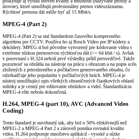
poskytuje aj vyššiu úroveň kvality a možnosti (nazývané profily a
úrovne), ktoré umožňujú profesionálny prenos videozáznamu.
Rýchlosť prenosu dát môže byť až 15 Mbit/s.
MPEG-4 (Part 2)
MPEG-4 (Part 2) sa stal štandardom časového kompresného
algoritmu pre CCTV. Používa ho aj Bosch Video pre IP kódery a
dekódery. MPEG-4 bol pôvodne vytvorený pre kódovanie videa s
extrémne nízkou prenosovou rýchlosťou dát (<< 64 kbit / s). Avšak
v porovnaní s H.324 neboli prvé výsledky príliš presvedčivé. Takže
pozornosť sa obrátila na nástroje na prácu s obrazom a na popis scén
zložených z prirodzeného a počítačovo generovaného obsahu, čo
odzrkadľuje jeho popularitu v počítačových hrách. MPEG-4 je
nástroj umožňujúci opis všetkých ohraničených čiastkových oblastí
snímky a je cenný pre editovanie obrázkov a videí. Štandardizácia
MPEG-4 ešte nebola dokončená.
H.264, MPEG-4 (part 10), AVC (Advanced Video
Coding)
Tento štandard je navrhnutý tak, aby bol o 50% efektívnejší než
MPEG-2 a MPEG-4 Part 2 a zároveň ponúka rovnakú kvalitu
videa. H.264 podporuje množstvo aplikácií - vysoké a nízke