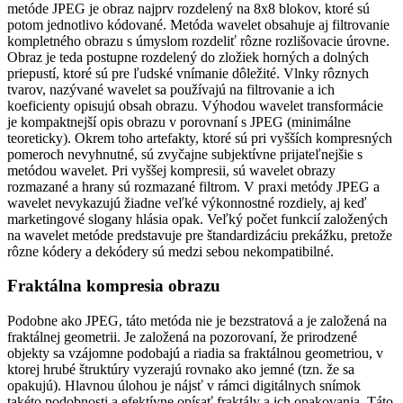
metóde JPEG je obraz najprv rozdelený na 8x8 blokov, ktoré sú
potom jednotlivo kódované. Metóda wavelet obsahuje aj filtrovanie
kompletného obrazu s úmyslom rozdeliť rôzne rozlišovacie úrovne.
Obraz je teda postupne rozdelený do zložiek horných a dolných
priepustí, ktoré sú pre ľudské vnímanie dôležité. Vlnky rôznych
tvarov, nazývané wavelet sa používajú na filtrovanie a ich
koeficienty opisujú obsah obrazu. Výhodou wavelet transformácie
je kompaktnejší opis obrazu v porovnaní s JPEG (minimálne
teoreticky). Okrem toho artefakty, ktoré sú pri vyšších kompresných
pomeroch nevyhnutné, sú zvyčajne subjektívne prijateľnejšie s
metódou wavelet. Pri vyššej kompresii, sú wavelet obrazy
rozmazané a hrany sú rozmazané filtrom. V praxi metódy JPEG a
wavelet nevykazujú žiadne veľké výkonnostné rozdiely, aj keď
marketingové slogany hlásia opak. Veľký počet funkcií založených
na wavelet metóde predstavuje pre štandardizáciu prekážku, pretože
rôzne kódery a dekódery sú medzi sebou nekompatibilné.
Fraktálna kompresia obrazu
Podobne ako JPEG, táto metóda nie je bezstratová a je založená na
fraktálnej geometrii. Je založená na pozorovaní, že prirodzené
objekty sa vzájomne podobajú a riadia sa fraktálnou geometriou, v
ktorej hrubé štruktúry vyzerajú rovnako ako jemné (tzn. že sa
opakujú). Hlavnou úlohou je nájsť v rámci digitálnych snímok
takéto podobnosti a efektívne opísať fraktály a ich opakovania. Táto