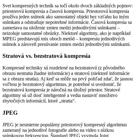
Svet kompresných techník sa točí okolo dvoch základných pojmov:
priestorová kompresia a časová kompresia. Priestorová kompresia
používa jeden snímok ako samostatný objekt bez vzťahu ku iným
snímkam a odstraňuje nepotrebné informácie. Časová kompresia sa
zameriava na uloženie zmien medzi jednotlivými snímkami –
neizoluje samostatné obrázky. Niektoré algoritmy, ako je napríklad
MPEG predstavujú mix oboch metód – kompresiu jednotlivých
snímok a zároveň presúvanie zmien medzi jednotlivými snímkami.
Stratová vs. bezstratová kompresia
Kompresné techniky sú rozdelené na bezstratovú (z pôvodného
obrazu nestratia žiadne informácie) a stratovú (niektoré informácie
sa z obrazu stratia). Aj keď sa môže na prvý pohľad zdať, že jasnou
voľbou je bezstratový algoritmus, je potrebné si uvedomiť, že
bezstratová kompresia je náročná na úložný priestor. Stratové
algoritmy sú už dosť inteligentné a vedia nastaviť množstvo
zbytočných informácií, ktoré „stratia“.
JPEG
JPEG je nesmierne populárny priestorový kompresný algoritmus
zameraný na jednotlivé fotografie alebo na video s nízkou
snímkovou frekvenciou. Štandard JPEG vyvinula Joint