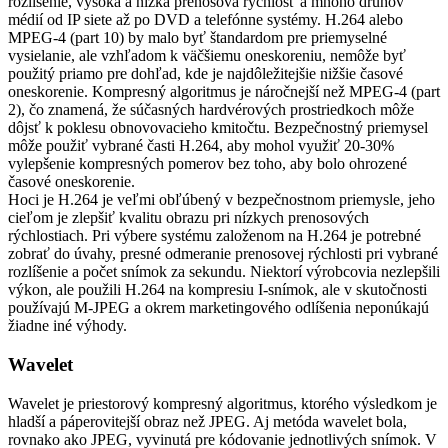
rozlíšenie, vysoká a nízka prenosová rýchlosť a mnoho druhov
médií od IP siete až po DVD a telefónne systémy. H.264 alebo
MPEG-4 (part 10) by malo byť štandardom pre priemyselné
vysielanie, ale vzhľadom k väčšiemu oneskoreniu, nemôže byť
použitý priamo pre dohľad, kde je najdôležitejšie nižšie časové
oneskorenie. Kompresný algoritmus je náročnejší než MPEG-4 (part
2), čo znamená, že súčasných hardvérových prostriedkoch môže
dôjsť k poklesu obnovovacieho kmitočtu. Bezpečnostný priemysel
môže použiť vybrané časti H.264, aby mohol využiť 20-30%
vylepšenie kompresných pomerov bez toho, aby bolo ohrozené
časové oneskorenie.
Hoci je H.264 je veľmi obľúbený v bezpečnostnom priemysle, jeho
cieľom je zlepšiť kvalitu obrazu pri nízkych prenosových
rýchlostiach. Pri výbere systému založenom na H.264 je potrebné
zobrať do úvahy, presné odmeranie prenosovej rýchlosti pri vybrané
rozlíšenie a počet snímok za sekundu. Niektorí výrobcovia nezlepšili
výkon, ale použili H.264 na kompresiu I-snímok, ale v skutočnosti
používajú M-JPEG a okrem marketingového odlíšenia neponúkajú
žiadne iné výhody.
Wavelet
Wavelet je priestorový kompresný algoritmus, ktorého výsledkom je
hladší a páperovitejší obraz než JPEG. Aj metóda wavelet bola,
rovnako ako JPEG, vyvinutá pre kódovanie jednotlivých snímok. V