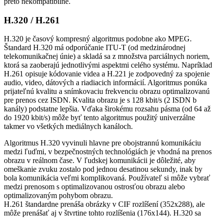
preto nekompatibilné.
H.320 / H.261
H.320 je časový kompresný algoritmus podobne ako MPEG.
Štandard H.320 má odporúčanie ITU-T (od medzinárodnej
telekomunikačnej únie) a skladá sa z množstva parciálnych noriem,
ktorá sa zaoberajú jednotlivými aspektmi celého systému. Napríklad
H.261 opisuje kódovanie videa a H.221 je zodpovedný za spojenie
audio, video, dátových a riadiacich informácií. Algoritmus ponúka
prijateľnú kvalitu a snímkovaciu frekvenciu obrazu optimalizovanú
pre prenos cez ISDN. Kvalita obrazu je s 128 kbit/s (2 ISDN b
kanály) podstatne lepšia. Vďaka širokému rozsahu pásma (od 64 až
do 1920 kbit/s) môže byť tento algoritmus použitý univerzálne
takmer vo všetkých mediálnych kanáloch.
Algoritmus H.320 vyvinuli hlavne pre obojstrannú komunikáciu
medzi ľuďmi, v bezpečnostných technológiách je vhodná na prenos
obrazu v reálnom čase. V ľudskej komunikácii je dôležité, aby
omeškanie zvuku zostalo pod jednou desatinou sekundy, inak by
bola komunikácia veľmi komplikovaná. Používateľ si môže vybrať
medzi prenosom s optimalizovanou ostrosťou obrazu alebo
optimalizovaným pohybom obrazu.
H.261 štandardne prenáša obrázky v CIF rozlíšení (352x288), ale
môže prenášať aj v štvrtine tohto rozlíšenia (176x144). H.320 sa