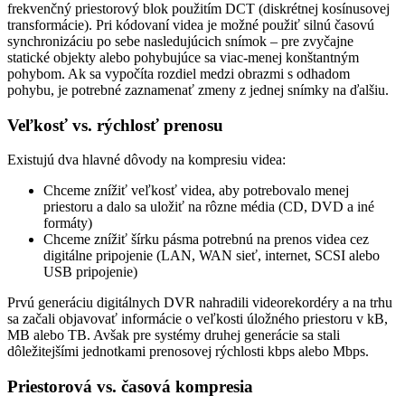
frekvenčný priestorový blok použitím DCT (diskrétnej kosínusovej
transformácie). Pri kódovaní videa je možné použiť silnú časovú
synchronizáciu po sebe nasledujúcich snímok – pre zvyčajne
statické objekty alebo pohybujúce sa viac-menej konštantným
pohybom. Ak sa vypočíta rozdiel medzi obrazmi s odhadom
pohybu, je potrebné zaznamenať zmeny z jednej snímky na ďalšiu.
Veľkosť vs. rýchlosť prenosu
Existujú dva hlavné dôvody na kompresiu videa:
Chceme znížiť veľkosť videa, aby potrebovalo menej
priestoru a dalo sa uložiť na rôzne média (CD, DVD a iné
formáty)
Chceme znížiť šírku pásma potrebnú na prenos videa cez
digitálne pripojenie (LAN, WAN sieť, internet, SCSI alebo
USB pripojenie)
Prvú generáciu digitálnych DVR nahradili videorekordéry a na trhu
sa začali objavovať informácie o veľkosti úložného priestoru v kB,
MB alebo TB. Avšak pre systémy druhej generácie sa stali
dôležitejšími jednotkami prenosovej rýchlosti kbps alebo Mbps.
Priestorová vs. časová kompresia