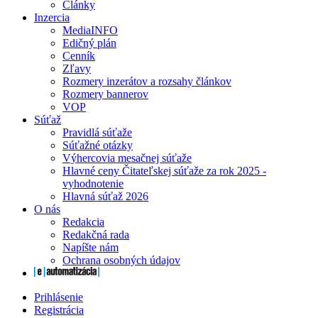
Články
Inzercia
MediaINFO
Edičný plán
Cenník
Zľavy
Rozmery inzerátov a rozsahy článkov
Rozmery bannerov
VOP
Súťaž
Pravidlá súťaže
Súťažné otázky
Výhercovia mesačnej súťaže
Hlavné ceny Čitateľskej súťaže za rok 2025 -
vyhodnotenie
Hlavná súťaž 2026
O nás
Redakcia
Redakčná rada
Napíšte nám
Ochrana osobných údajov
Prihlásenie
Registrácia