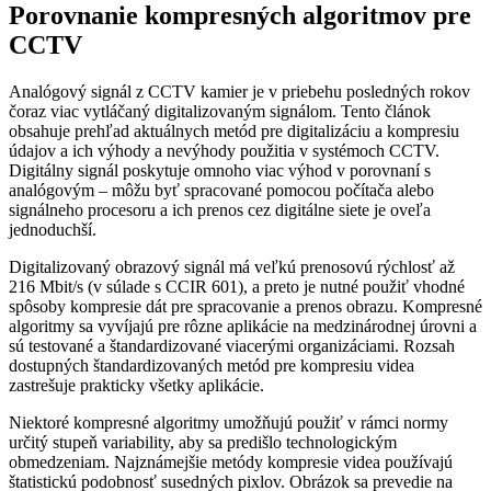
Porovnanie kompresných algoritmov pre
CCTV
Analógový signál z CCTV kamier je v priebehu posledných rokov
čoraz viac vytláčaný digitalizovaným signálom. Tento článok
obsahuje prehľad aktuálnych metód pre digitalizáciu a kompresiu
údajov a ich výhody a nevýhody použitia v systémoch CCTV.
Digitálny signál poskytuje omnoho viac výhod v porovnaní s
analógovým – môžu byť spracované pomocou počítača alebo
signálneho procesoru a ich prenos cez digitálne siete je oveľa
jednoduchší.
Digitalizovaný obrazový signál má veľkú prenosovú rýchlosť až
216 Mbit/s (v súlade s CCIR 601), a preto je nutné použiť vhodné
spôsoby kompresie dát pre spracovanie a prenos obrazu. Kompresné
algoritmy sa vyvíjajú pre rôzne aplikácie na medzinárodnej úrovni a
sú testované a štandardizované viacerými organizáciami. Rozsah
dostupných štandardizovaných metód pre kompresiu videa
zastrešuje prakticky všetky aplikácie.
Niektoré kompresné algoritmy umožňujú použiť v rámci normy
určitý stupeň variability, aby sa predišlo technologickým
obmedzeniam. Najznámejšie metódy kompresie videa používajú
štatistickú podobnosť susedných pixlov. Obrázok sa prevedie na