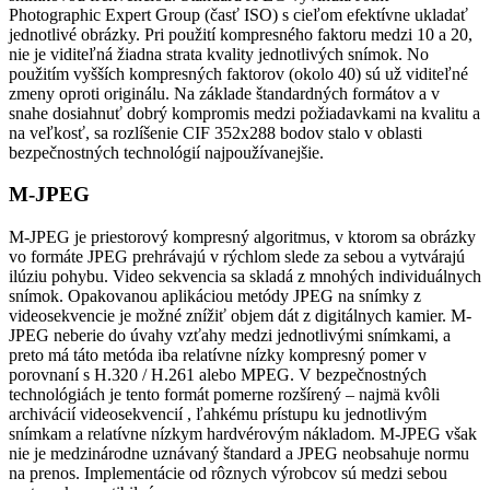
Photographic Expert Group (časť ISO) s cieľom efektívne ukladať
jednotlivé obrázky. Pri použití kompresného faktoru medzi 10 a 20,
nie je viditeľná žiadna strata kvality jednotlivých snímok. No
použitím vyšších kompresných faktorov (okolo 40) sú už viditeľné
zmeny oproti originálu. Na základe štandardných formátov a v
snahe dosiahnuť dobrý kompromis medzi požiadavkami na kvalitu a
na veľkosť, sa rozlíšenie CIF 352x288 bodov stalo v oblasti
bezpečnostných technológií najpoužívanejšie.
M-JPEG
M-JPEG je priestorový kompresný algoritmus, v ktorom sa obrázky
vo formáte JPEG prehrávajú v rýchlom slede za sebou a vytvárajú
ilúziu pohybu. Video sekvencia sa skladá z mnohých individuálnych
snímok. Opakovanou aplikáciou metódy JPEG na snímky z
videosekvencie je možné znížiť objem dát z digitálnych kamier. M-
JPEG neberie do úvahy vzťahy medzi jednotlivými snímkami, a
preto má táto metóda iba relatívne nízky kompresný pomer v
porovnaní s H.320 / H.261 alebo MPEG. V bezpečnostných
technológiách je tento formát pomerne rozšírený – najmä kvôli
archivácií videosekvencií , ľahkému prístupu ku jednotlivým
snímkam a relatívne nízkym hardvérovým nákladom. M-JPEG však
nie je medzinárodne uznávaný štandard a JPEG neobsahuje normu
na prenos. Implementácie od rôznych výrobcov sú medzi sebou