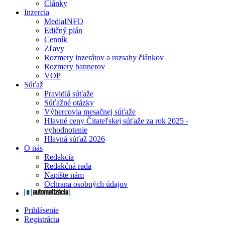
Články
Inzercia
MediaINFO
Edičný plán
Cenník
Zľavy
Rozmery inzerátov a rozsahy článkov
Rozmery bannerov
VOP
Súťaž
Pravidlá súťaže
Súťažné otázky
Výhercovia mesačnej súťaže
Hlavné ceny Čitateľskej súťaže za rok 2025 -
vyhodnotenie
Hlavná súťaž 2026
O nás
Redakcia
Redakčná rada
Napíšte nám
Ochrana osobných údajov
Prihlásenie
Registrácia