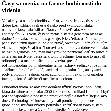
Časy sa menia, na farme budúcnosti do
videnia
Voľakedy sa na pole chodilo za rána, za rosy, lebo vtedy sa vraj
dobre kosí. Chlapi vyšli ešte ďaleko pred východom slnka,
nakované kosy nabrúsili osličkou a už to svišťalo. Ako dobre
zohratý tím. Nuž veru, časy sa menia a staršia generácia by sa asi
riadne čudovala, ako sa dnes gazduje. Nie všetko, od čoho sa po
páde socializmu upustilo, bolo to pravé, orechové. A čím ďalej, tým
viac sa ukazuje, že aj tí naši otcovia a starí otcovia dobre vedeli, ako
naložiť s gruntom, aby mali každý rok čo pozbierať, dať do hrnca či
zvieratám na dvore. Teraz sa k tomu vraciame. Len sme to nazvali
odbornejšie a modernejšie – biodiverzita, presné
poľnohospodárstvo, inteligentné farmy. Zdravý sedliacky rozum sa
snažíme nahradiť technológiami – dátami, snímačmi, analýzami
pôdy a plodín v reálnom čase, autonómnymi traktormi či umelou
inteligenciou. S väčším či menším úspechom.
Odborníci tvrdia, že aby sme dokázali uživiť svetovú populáciu,
ktorá dosiahne okolo roku 2050 takmer desať miliárd ľudí, musí byť
poľnohospodárstvo podstatne produktívnejšie a udržateľnejšie, ako
dnes. Technologické inovácie by mali pomôcť pri premene
globálneho systému výroby potravín a znížiť dosah tohto systému
na klimatické zmeny a životné prostredie. Navyše zavedením