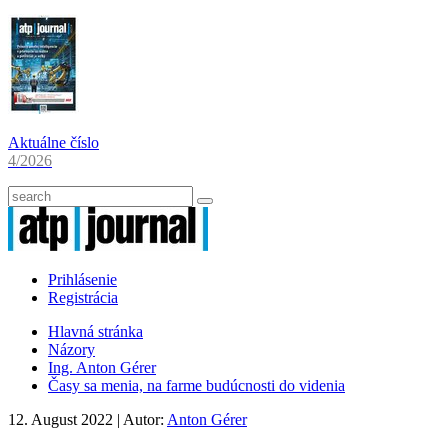
Aktuálne číslo
4/2026
Prihlásenie
Registrácia
Hlavná stránka
Názory
Ing. Anton Gérer
Časy sa menia, na farme budúcnosti do videnia
12. August 2022
| Autor:
Anton Gérer