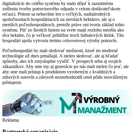
digitalizácie do celého systému by malo dôjsť k razantnému
zníženiu tvorby potravinového odpadu v celom dodávateľskom
reťazci. Pritom sa nebavíme len o veľkých, nadnárodných
spoločnostiach hospodáriacich na stovkách hektárov, ale aj o
menších poľnohospodároch, pretože práve oni tvoria základ tohto
systému. Päť zo šiestich fariem na svete majú rozlohu menšiu ako
dva hektáre, čo je veľkosť približne troch futbalových ihrísk. Títo
hospodári spolu vytvoria tretinu celosvetovej výroby potravín.
Poľnohospodári by mali sledovať možnosti, ktoré im moderné
technológie už dnes prinášajú. A nielen sledovať, ale aj hľadať
spôsoby, ako ich zmysluplne využiť. V prospech seba aj svojich
zákazníkov. Aby sme my aj generácie po nás mali nielen čo jesť, ale
aby sme mali prístup k produktom vyrobeným z kvalitných a
zdravých surovín a zároveň neznehodnotili ornú pôdu neuváženým
prístupom.
Reklama
Partnerské organizácie