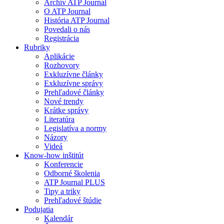
Archív ATP Journal
O ATP Journal
História ATP Journal
Povedali o nás
Registrácia
Rubriky
Aplikácie
Rozhovory
Exkluzívne články
Exkluzívne správy
Prehľadové články
Nové trendy
Krátke správy
Literatúra
Legislatíva a normy
Názory
Videá
Know-how inštitút
Konferencie
Odborné školenia
ATP Journal PLUS
Tipy a triky
Prehľadové štúdie
Podujatia
Kalendár