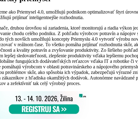
eme ako Priemysel 4.0, umožňujú podnikom optimalizovať štyri úrovne
ňujú prijímať inteligentnejšie rozhodnutia.
ače, druhou úrovňou sú zariadenia, ktoré monitorujú a riadia výkon jed
vanie chodu celého podniku. Z pohľadu výrobcov potravín a nápojov sú 
 do tých novších umožňujú koncepty Priemyslu 4.0 vytvoriť výrobu novej
ovať v reálnom čase. To všetko pomáha prijímať rozhodnutia skôr, ako 
nosti a kvality potravín a zvyšovanie produktivity. Zo širšieho pohľad
om lepšej sledovateľnosti, zlepšenie produktivity vďaka lepšiemu pocho
 globálne fungujúcich dodávateľských reťazcov vďaka IT a robotike či 
e pomáhajú výrobcom v oblasti potravinárskeho a nápojového priemyslu
tikou problémov skôr, ako spôsobia ich výpadok, zabezpečujú výrazné z
ia zákazníkov z hľadiska okamžitých dodávok. Autonómne navádzané pr
ov a zefektívniť tak celý výrobný proces.