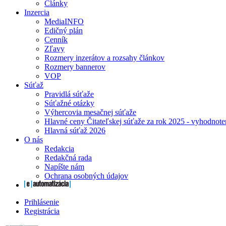
Články
Inzercia
MediaINFO
Edičný plán
Cenník
Zľavy
Rozmery inzerátov a rozsahy článkov
Rozmery bannerov
VOP
Súťaž
Pravidlá súťaže
Súťažné otázky
Výhercovia mesačnej súťaže
Hlavné ceny Čitateľskej súťaže za rok 2025 - vyhodnote
Hlavná súťaž 2026
O nás
Redakcia
Redakčná rada
Napíšte nám
Ochrana osobných údajov
Prihlásenie
Registrácia