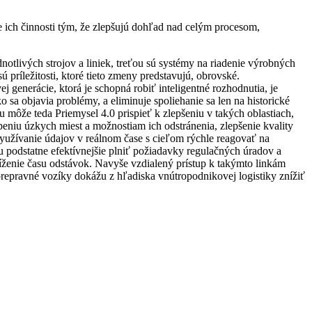
 ich činnosti tým, že zlepšujú dohľad nad celým procesom,
notlivých strojov a liniek, treťou sú systémy na riadenie výrobných
príležitosti, ktoré tieto zmeny predstavujú, obrovské.
 generácie, ktorá je schopná robiť inteligentné rozhodnutia, je
sa objavia problémy, a eliminuje spoliehanie sa len na historické
u môže teda Priemysel 4.0 prispieť k zlepšeniu v takých oblastiach,
peniu úzkych miest a možnostiam ich odstránenia, zlepšenie kvality
využívanie údajov v reálnom čase s cieľom rýchle reagovať na
 podstatne efektívnejšie plniť požiadavky regulačných úradov a
níženie času odstávok. Navyše vzdialený prístup k takýmto linkám
epravné vozíky dokážu z hľadiska vnútropodnikovej logistiky znížiť