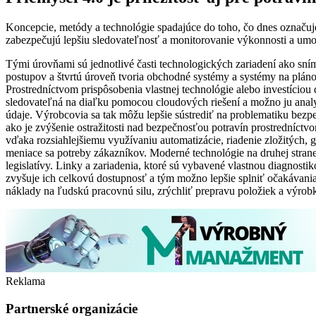
Koncepcie, metódy a technológie spadajúce do toho, čo dnes označuj
zabezpečujú lepšiu sledovateľnosť a monitorovanie výkonnosti a umož
Tými úrovňami sú jednotlivé časti technologických zariadení ako sním
postupov a štvrtú úroveň tvoria obchodné systémy a systémy na pláno
Prostredníctvom prispôsobenia vlastnej technológie alebo investíciou
sledovateľná na diaľku pomocou cloudových riešení a možno ju analyz
údaje. Výrobcovia sa tak môžu lepšie sústrediť na problematiku bezpeč
ako je zvýšenie ostražitosti nad bezpečnosťou potravín prostredníctv
vďaka rozsiahlejšiemu využívaniu automatizácie, riadenie zložitých,
meniace sa potreby zákazníkov. Moderné technológie na druhej stran
legislatívy. Linky a zariadenia, ktoré sú vybavené vlastnou diagnos
zvyšuje ich celkovú dostupnosť a tým možno lepšie splniť očakávan
náklady na ľudskú pracovnú silu, zrýchliť prepravu položiek a výrobk
Reklama
Partnerské organizácie