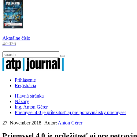
Aktuálne číslo
4/2026
Prihlásenie
Registrácia
Hlavná stránka
Názory
Ing. Anton Gérer
Priemysel 4.0 je príležitosť aj pre potravinársky priemysel
27. November 2018
| Autor:
Anton Gérer
Priemysel 4.0 je príležitosť aj pre potrav