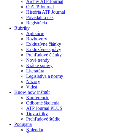
Archív ATP Journal
O ATP Journal
História ATP Journal
Povedali o nás
Registrácia
Rubriky
Aplikácie
Rozhovory
Exkluzívne články
Exkluzívne správy
Prehľadové články
Nové trendy
Krátke správy
Literatúra
Legislatíva a normy
Názory
Videá
Know-how inštitút
Konferencie
Odborné školenia
ATP Journal PLUS
Tipy a triky
Prehľadové štúdie
Podujatia
Kalendár