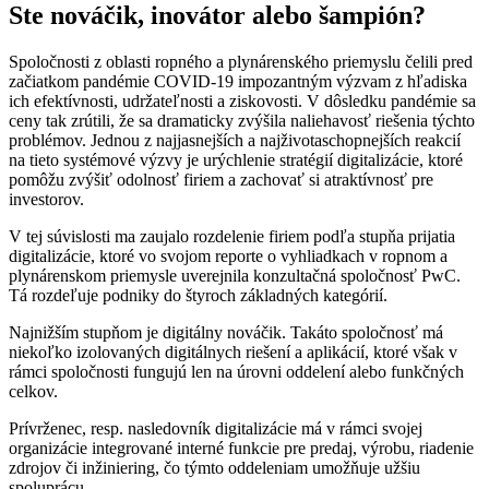
Ste nováčik, inovátor alebo šampión?
Spoločnosti z oblasti ropného a plynárenského priemyslu čelili pred
začiatkom pandémie COVID-19 impozantným výzvam z hľadiska
ich efektívnosti, udržateľnosti a ziskovosti. V dôsledku pandémie sa
ceny tak zrútili, že sa dramaticky zvýšila naliehavosť riešenia týchto
problémov. Jednou z najjasnejších a najživotaschopnejších reakcií
na tieto systémové výzvy je urýchlenie stratégií digitalizácie, ktoré
pomôžu zvýšiť odolnosť firiem a zachovať si atraktívnosť pre
investorov.
V tej súvislosti ma zaujalo rozdelenie firiem podľa stupňa prijatia
digitalizácie, ktoré vo svojom reporte o vyhliadkach v ropnom a
plynárenskom priemysle uverejnila konzultačná spoločnosť PwC.
Tá rozdeľuje podniky do štyroch základných kategórií.
Najnižším stupňom je digitálny nováčik. Takáto spoločnosť má
niekoľko izolovaných digitálnych riešení a aplikácií, ktoré však v
rámci spoločnosti fungujú len na úrovni oddelení alebo funkčných
celkov.
Prívrženec, resp. nasledovník digitalizácie má v rámci svojej
organizácie integrované interné funkcie pre predaj, výrobu, riadenie
zdrojov či inžiniering, čo týmto oddeleniam umožňuje užšiu
spoluprácu.