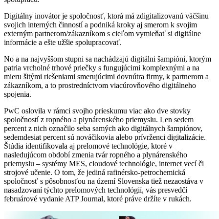
Digitálny inovátor je spoločnosť, ktorá má zdigitalizovanú väčšinu
svojich interných činností a podniká kroky aj smerom k svojim
externým partnerom/zákazníkom s cieľom vymieňať si digitálne
informácie a ešte užšie spolupracovať.
No a na najvyššom stupni sa nachádzajú digitálni šampióni, ktorým
patria vrcholné trhové priečky s fungujúcimi komplexnými a na
mieru šitými riešeniami smerujúcimi dovnútra firmy, k partnerom a
zákazníkom, a to prostredníctvom viacúrovňového digitálneho
spojenia.
PwC oslovila v rámci svojho prieskumu viac ako dve stovky
spoločností z ropného a plynárenského priemyslu. Len sedem
percent z nich označilo seba samých ako digitálnych šampiónov,
sedemdesiat percent sú nováčikovia alebo prívrženci digitalizácie.
Štúdia identifikovala aj prelomové technológie, ktoré v
nasledujúcom období zmenia tvár ropného a plynárenského
priemyslu – systémy MES, cloudové technológie, internet vecí či
strojové učenie. O tom, že jediná rafinérsko-petrochemická
spoločnosť s pôsobnosťou na území Slovenska tiež nezaostáva v
nasadzovaní týchto prelomových technológií, vás presvedčí
februárové vydanie ATP Journal, ktoré práve držíte v rukách.