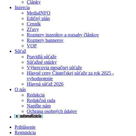
Články
Inzercia
MediaINFO
Edičný plán
Cenník
Zľavy
Rozmery inzerátov a rozsahy článkov
Rozmery bannerov
VOP
Súťaž
Pravidlá súťaže
Súťažné otázky
Výhercovia mesačnej súťaže
Hlavné ceny Čitateľskej súťaže za rok 2025 -
vyhodnotenie
Hlavná súťaž 2026
O nás
Redakcia
Redakčná rada
Napíšte nám
Ochrana osobných údajov
Prihlásenie
Registrácia