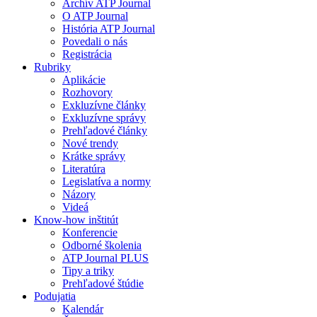
Archív ATP Journal
O ATP Journal
História ATP Journal
Povedali o nás
Registrácia
Rubriky
Aplikácie
Rozhovory
Exkluzívne články
Exkluzívne správy
Prehľadové články
Nové trendy
Krátke správy
Literatúra
Legislatíva a normy
Názory
Videá
Know-how inštitút
Konferencie
Odborné školenia
ATP Journal PLUS
Tipy a triky
Prehľadové štúdie
Podujatia
Kalendár