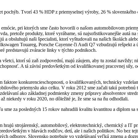
et pochýb. Tvorí 43 % HDP z priemyselnej výroby, 26 % slovenského 
 emócie, pri ktorých sme často hovorili o našom automobilovom priemy
vda, pretože produkty, ktoré vyrábame, sú najsofistikovanejšie autá na 
ú a obsluhujú naši špecialisti, ktorí vyštudovali na našich školách al
olkswagen Touareg, Porsche Cayenne či Audi Q7 vzbudzujú rešpekt a úct
é predstavujú zváracie linky v týchto podnikoch.
šetci, ktorí sú zaň zodpovední, majú záujem, aby tu zostal navždy; nie
eschopnosť. A tá závisí predovšetkým od kvalifikovanej pracovnej sily
faktore konkurencieschopnosti, o kvalifikovaných, technicky vzdela
obilového priemyslu ako celku. V roku 2012 sme začali takú potrebnú
zdelávaní ako základnej podmienky zmeny prípravy absolventov stredn
až niekedy v roku 2020, no dôležité je, že sme sa na ňu odhodlali.
sme za posledných 15 rokov nahradili kvalitu kvantitou a diplom sa st
hrajú strojárenský, automobilový, elektrotechnický, chemický a IT pr
 predovšetkým v hlavách rodičov, detí, ale i našich politikov. No be
jných odborov. Slovensko potrebuje vo vzdelávaní veľkú zmenu a dozrel