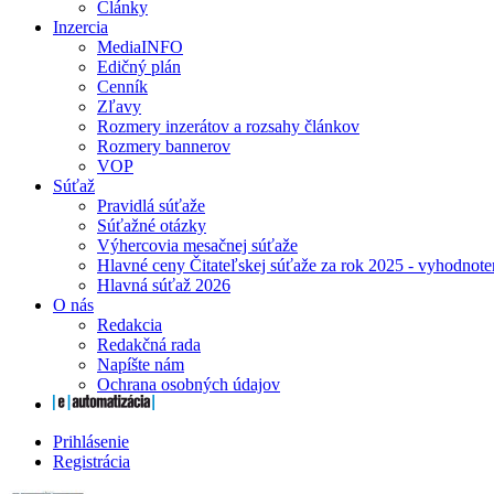
Články
Inzercia
MediaINFO
Edičný plán
Cenník
Zľavy
Rozmery inzerátov a rozsahy článkov
Rozmery bannerov
VOP
Súťaž
Pravidlá súťaže
Súťažné otázky
Výhercovia mesačnej súťaže
Hlavné ceny Čitateľskej súťaže za rok 2025 - vyhodnote
Hlavná súťaž 2026
O nás
Redakcia
Redakčná rada
Napíšte nám
Ochrana osobných údajov
Prihlásenie
Registrácia