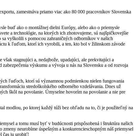
exportu, zamestnáva priamo viac ako 80 000 pracovníkov Slovenska
sle buď ako o montážnej dielni Európy, alebo ako o priemysle
svete a technológie, na ktorých ich zhotovujeme, sú najšpičkovejšie
ebo sa vyškolili s pomocou zahraničných odborníkov v našich
u k ľuďom, ktorí ich vyrobili, a ten, kto bol v žilinskom závode
 však stagnujúci a, nedajbože, upadajúci, ale prekvitajúci a
, od zabezpečenia výskumu a vývoja u nás na Slovensku a od rozvoja
ných ľuďoch, ktorí sú významnou podmienkou nielen fungovania
 transformáciu stredoškolského odborného vzdelávania. Dnes už
ých škôl na povolanie. Úmyselne hovorím na povolanie a nie pre
al modlou, po ktorej každý túži bez ohľadu na to, či je použiteľný na
iemysel a tomu musí byť v budúcnosti prispôsobená i štruktúra našich
z tejto zmeny neurobíme úspešným a konkurencieschopným náš priemysel
 čas ju urobiť!