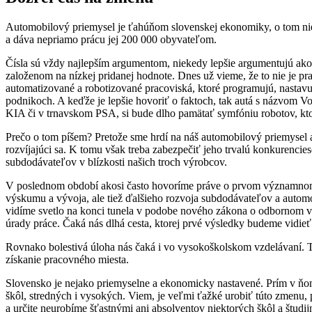
Automobilový priemysel je ťahúňom slovenskej ekonomiky, o tom ni
a dáva nepriamo prácu jej 200 000 obyvateľom.
Čísla sú vždy najlepším argumentom, niekedy lepšie argumentujú ako
založenom na nízkej pridanej hodnote. Dnes už vieme, že to nie je pra
automatizované a robotizované pracoviská, ktoré programujú, nastavuj
podnikoch. A keďže je lepšie hovoriť o faktoch, tak autá s názvom V
KIA či v trnavskom PSA, si bude dlho pamätať symfóniu robotov, ktor
Prečo o tom píšem? Pretože sme hrdí na náš automobilový priemysel a v
rozvíjajúci sa. K tomu však treba zabezpečiť jeho trvalú konkurenci
subdodávateľov v blízkosti našich troch výrobcov.
V poslednom období akosi často hovoríme práve o prvom významnom 
výskumu a vývoja, ale tiež ďalšieho rozvoja subdodávateľov a autom
vidíme svetlo na konci tunela v podobe nového zákona o odbornom v
úrady práce. Čaká nás dlhá cesta, ktorej prvé výsledky budeme vidieť 
Rovnako bolestivá úloha nás čaká i vo vysokoškolskom vzdelávaní. Tu 
získanie pracovného miesta.
Slovensko je nejako priemyselne a ekonomicky nastavené. Prím v ňom 
škôl, stredných i vysokých. Viem, je veľmi ťažké urobiť túto zmenu,
a určite neurobíme šťastnými ani absolventov niektorých škôl a študi