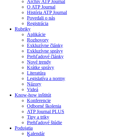
Archív ATP Journal
O ATP Journal
História ATP Journal
Povedali o nás
Registrácia
Rubriky
Aplikácie
Rozhovory
Exkluzívne články
Exkluzívne správy
Prehľadové články
Nové trendy
Krátke správy
Literatúra
Legislatíva a normy
Názory
Videá
Know-how inštitút
Konferencie
Odborné školenia
ATP Journal PLUS
Tipy a triky
Prehľadové štúdie
Podujatia
Kalendár