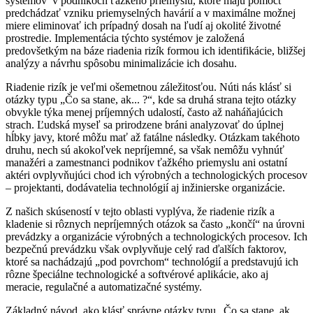
systémov v podnikoch ťažkého priemyslu, ktoré majú pomôcť
predchádzať vzniku priemyselných havárií a v maximálne možnej
miere eliminovať ich prípadný dosah na ľudí aj okolité životné
prostredie. Implementácia týchto systémov je založená
predovšetkým na báze riadenia rizík formou ich identifikácie, bližšej
analýzy a návrhu spôsobu minimalizácie ich dosahu.
Riadenie rizík je veľmi ošemetnou záležitosťou. Núti nás klásť si
otázky typu „Čo sa stane, ak... ?“, kde sa druhá strana tejto otázky
obvykle týka menej príjemných udalostí, často až naháňajúcich
strach. Ľudská myseľ sa prirodzene bráni analyzovať do úplnej
hĺbky javy, ktoré môžu mať až fatálne následky. Otázkam takéhoto
druhu, nech sú akokoľvek nepríjemné, sa však nemôžu vyhnúť
manažéri a zamestnanci podnikov ťažkého priemyslu ani ostatní
aktéri ovplyvňujúci chod ich výrobných a technologických procesov
– projektanti, dodávatelia technológií aj inžinierske organizácie.
Z našich skúseností v tejto oblasti vyplýva, že riadenie rizík a
kladenie si rôznych nepríjemných otázok sa často „končí“ na úrovni
prevádzky a organizácie výrobných a technologických procesov. Ich
bezpečnú prevádzku však ovplyvňuje celý rad ďalších faktorov,
ktoré sa nachádzajú „pod povrchom“ technológií a predstavujú ich
rôzne špeciálne technologické a softvérové aplikácie, ako aj
meracie, regulačné a automatizačné systémy.
Základný návod, ako klásť správne otázky typu „Čo sa stane, ak...