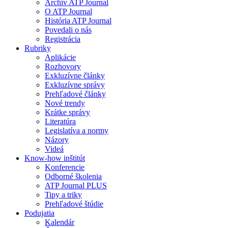
Archív ATP Journal
O ATP Journal
História ATP Journal
Povedali o nás
Registrácia
Rubriky
Aplikácie
Rozhovory
Exkluzívne články
Exkluzívne správy
Prehľadové články
Nové trendy
Krátke správy
Literatúra
Legislatíva a normy
Názory
Videá
Know-how inštitút
Konferencie
Odborné školenia
ATP Journal PLUS
Tipy a triky
Prehľadové štúdie
Podujatia
Kalendár