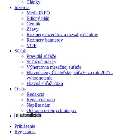
Články
Inzercia
MediaINFO
Edičný plán
Cenník
Zľavy
Rozmery inzerátov a rozsahy článkov
Rozmery bannerov
VOP
Súťaž
Pravidlá súťaže
Súťažné otázky
Výhercovia mesačnej súťaže
Hlavné ceny Čitateľskej súťaže za rok 2025 -
vyhodnotenie
Hlavná súťaž 2026
O nás
Redakcia
Redakčná rada
Napíšte nám
Ochrana osobných údajov
Prihlásenie
Registrácia