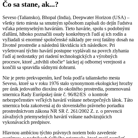
Čo sa stane, ak...?
Seveso (Taliansko), Bhopal (India), Deepwater Horizon (USA) –
všetky tieto miesta sa smutným spôsobom zapísali do dejín ľudstva
vďaka priemyselným haváriám. Tieto havárie, spolu s podobnými
ďalšími, hlboko poznačili osudy konkrétnych ľudí aj ich rodín a
vyžiadali si enormné spoločenské náklady pre svoj fatálny dosah na
životné prostredie a následnú likvidáciu ich následkov. Pri
vyšetrovaní týchto havárií postupne vyplávali na povrch zlyhania
ľudí aj nedostatky pri riadení technologických a výrobných
procesov, ktoré „zdvihli obočie“ laickej aj odbornej verejnosti a
končili sa spravidla súdnymi dohrami.
Nie je preto prekvapením, keď bola podľa talianskeho mesta
Seveso, ktoré sa v roku 1976 stalo synonymom ekologickej hrozby
pre únik jedovatého dioxínu do okolitého prostredia, pomenovaná
smernica Rady Európskej únie č. 96/82/ES o kontrole
nebezpečenstiev veľkých havárií vrátane nebezpečných látok. Táto
smernica bola zakotvená aj do slovenského právneho poriadku
prostredníctvom zákona NR SR č. 261/2002 Z. z. o prevencii
závažných priemyselných havárií vrátane nadväzujúcich
vykonávacích predpisov.
Hlavnou ambíciou týchto právnych noriem bolo zavedenie