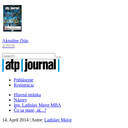
Aktuálne číslo
4/2026
Prihlásenie
Registrácia
Hlavná stránka
Názory
Ing. Ladislav Major MBA
Čo sa stane, ak...?
14. April 2014
| Autor:
Ladislav Major