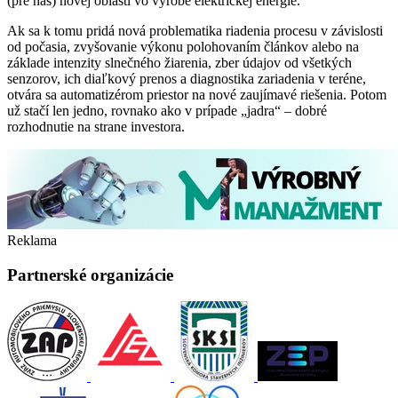
(pre nás) novej oblasti vo výrobe elektrickej energie.
Ak sa k tomu pridá nová problematika riadenia procesu v závislosti
od počasia, zvyšovanie výkonu polohovaním článkov alebo na
základe intenzity slnečného žiarenia, zber údajov od všetkých
senzorov, ich diaľkový prenos a diagnostika zariadenia v teréne,
otvára sa automatizérom priestor na nové zaujímavé riešenia. Potom
už stačí len jedno, rovnako ako v prípade „jadra“ – dobré
rozhodnutie na strane investora.
Reklama
Partnerské organizácie