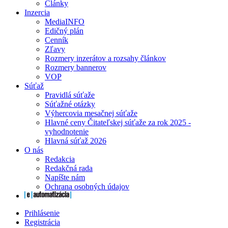
Články
Inzercia
MediaINFO
Edičný plán
Cenník
Zľavy
Rozmery inzerátov a rozsahy článkov
Rozmery bannerov
VOP
Súťaž
Pravidlá súťaže
Súťažné otázky
Výhercovia mesačnej súťaže
Hlavné ceny Čitateľskej súťaže za rok 2025 -
vyhodnotenie
Hlavná súťaž 2026
O nás
Redakcia
Redakčná rada
Napíšte nám
Ochrana osobných údajov
Prihlásenie
Registrácia