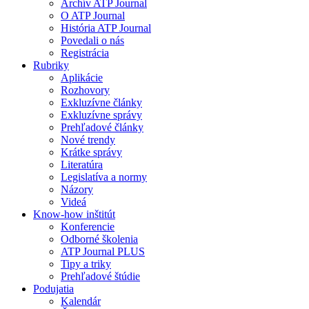
Archív ATP Journal
O ATP Journal
História ATP Journal
Povedali o nás
Registrácia
Rubriky
Aplikácie
Rozhovory
Exkluzívne články
Exkluzívne správy
Prehľadové články
Nové trendy
Krátke správy
Literatúra
Legislatíva a normy
Názory
Videá
Know-how inštitút
Konferencie
Odborné školenia
ATP Journal PLUS
Tipy a triky
Prehľadové štúdie
Podujatia
Kalendár