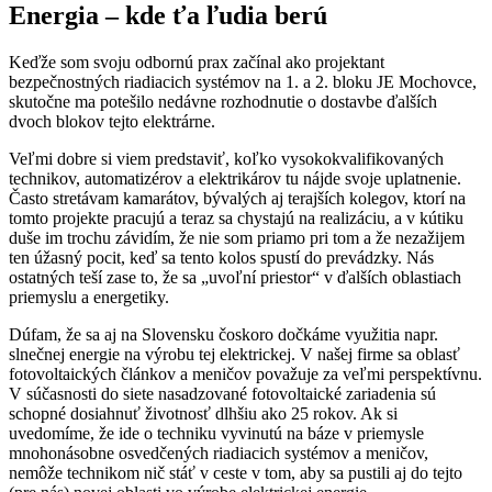
Energia – kde ťa ľudia berú
Keďže som svoju odbornú prax začínal ako projektant
bezpečnostných riadiacich systémov na 1. a 2. bloku JE Mochovce,
skutočne ma potešilo nedávne rozhodnutie o dostavbe ďalších
dvoch blokov tejto elektrárne.
Veľmi dobre si viem predstaviť, koľko vysokokvalifikovaných
technikov, automatizérov a elektrikárov tu nájde svoje uplatnenie.
Často stretávam kamarátov, bývalých aj terajších kolegov, ktorí na
tomto projekte pracujú a teraz sa chystajú na realizáciu, a v kútiku
duše im trochu závidím, že nie som priamo pri tom a že nezažijem
ten úžasný pocit, keď sa tento kolos spustí do prevádzky. Nás
ostatných teší zase to, že sa „uvoľní priestor“ v ďalších oblastiach
priemyslu a energetiky.
Dúfam, že sa aj na Slovensku čoskoro dočkáme využitia napr.
slnečnej energie na výrobu tej elektrickej. V našej firme sa oblasť
fotovoltaických článkov a meničov považuje za veľmi perspektívnu.
V súčasnosti do siete nasadzované fotovoltaické zariadenia sú
schopné dosiahnuť životnosť dlhšiu ako 25 rokov. Ak si
uvedomíme, že ide o techniku vyvinutú na báze v priemysle
mnohonásobne osvedčených riadiacich systémov a meničov,
nemôže technikom nič stáť v ceste v tom, aby sa pustili aj do tejto