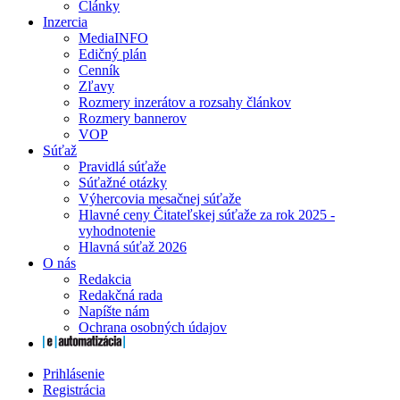
Články
Inzercia
MediaINFO
Edičný plán
Cenník
Zľavy
Rozmery inzerátov a rozsahy článkov
Rozmery bannerov
VOP
Súťaž
Pravidlá súťaže
Súťažné otázky
Výhercovia mesačnej súťaže
Hlavné ceny Čitateľskej súťaže za rok 2025 -
vyhodnotenie
Hlavná súťaž 2026
O nás
Redakcia
Redakčná rada
Napíšte nám
Ochrana osobných údajov
Prihlásenie
Registrácia