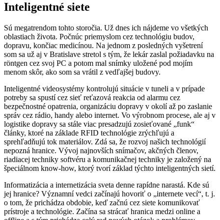
Inteligentné siete
Sú megatrendom tohto storočia. Už dnes ich nájdeme vo všetkých
oblastiach života. Počnúc priemyslom cez technológiu budov,
dopravu, končiac medicínou. Na jednom z posledných vyšetrení
som sa už aj v Bratislave stretol s tým, že lekár zaslal požiadavku na
röntgen cez svoj PC a potom mal snímky uložené pod mojím
menom skôr, ako som sa vrátil z vedľajšej budovy.
Inteligentné videosystémy kontrolujú situácie v tuneli a v prípade
potreby sa spustí cez sieť reťazová reakcia od alarmu cez
bezpečnostné opatrenia, organizáciu dopravy v okolí až po zaslanie
správ cez rádio, handy alebo internet. Vo výrobnom procese, ale aj v
logistike dopravy sa stále viac presadzujú zosieťované „funk“
články, ktoré na základe RFID technológie zrýchľujú a
sprehľadňujú tok materiálov. Zdá sa, že rozvoj našich technológií
nepozná hranice. Vývoj najnovších snímačov, akčných členov,
riadiacej techniky softvéru a komunikačnej techniky je založený na
špeciálnom know-how, ktorý tvorí základ týchto inteligentných sietí.
Informatizácia a internetizácia sveta denne rapídne narastá. Kde sú
jej hranice? Významní vedci začínajú hovoriť o „internete vecí“, t. j.
o tom, že prichádza obdobie, keď začnú cez siete komunikovať
prístroje a technológie. Začína sa strácať hranica medzi online a