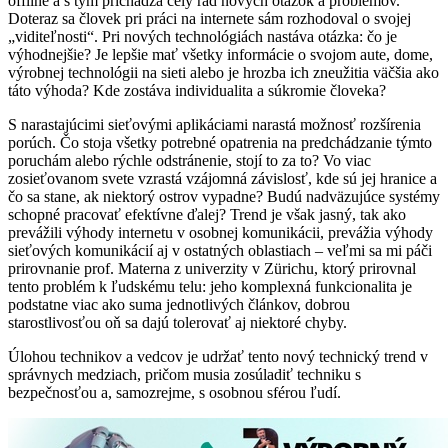
offline a s tým prichádza celý rad nových otázok a problémov.
Doteraz sa človek pri práci na internete sám rozhodoval o svojej
„viditeľnosti“. Pri nových technológiách nastáva otázka: čo je
výhodnejšie? Je lepšie mať všetky informácie o svojom aute, dome,
výrobnej technológii na sieti alebo je hrozba ich zneužitia väčšia ako
táto výhoda? Kde zostáva individualita a súkromie človeka?
S narastajúcimi sieťovými aplikáciami narastá možnosť rozšírenia
porúch. Čo stoja všetky potrebné opatrenia na predchádzanie týmto
poruchám alebo rýchle odstránenie, stojí to za to? Vo viac
zosieťovanom svete vzrastá vzájomná závislosť, kde sú jej hranice a
čo sa stane, ak niektorý ostrov vypadne? Budú nadväzujúce systémy
schopné pracovať efektívne ďalej? Trend je však jasný, tak ako
prevážili výhody internetu v osobnej komunikácii, prevážia výhody
sieťových komunikácií aj v ostatných oblastiach – veľmi sa mi páči
prirovnanie prof. Materna z univerzity v Zürichu, ktorý prirovnal
tento problém k ľudskému telu: jeho komplexná funkcionalita je
podstatne viac ako suma jednotlivých článkov, dobrou
starostlivosťou oň sa dajú tolerovať aj niektoré chyby.
Úlohou technikov a vedcov je udržať tento nový technický trend v
správnych medziach, pričom musia zosúladiť techniku s
bezpečnosťou a, samozrejme, s osobnou sférou ľudí.