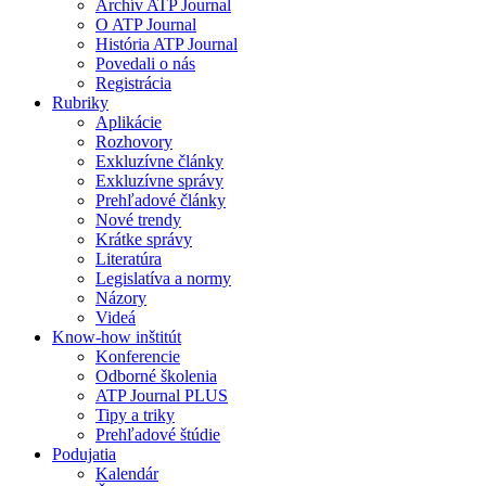
Archív ATP Journal
O ATP Journal
História ATP Journal
Povedali o nás
Registrácia
Rubriky
Aplikácie
Rozhovory
Exkluzívne články
Exkluzívne správy
Prehľadové články
Nové trendy
Krátke správy
Literatúra
Legislatíva a normy
Názory
Videá
Know-how inštitút
Konferencie
Odborné školenia
ATP Journal PLUS
Tipy a triky
Prehľadové štúdie
Podujatia
Kalendár