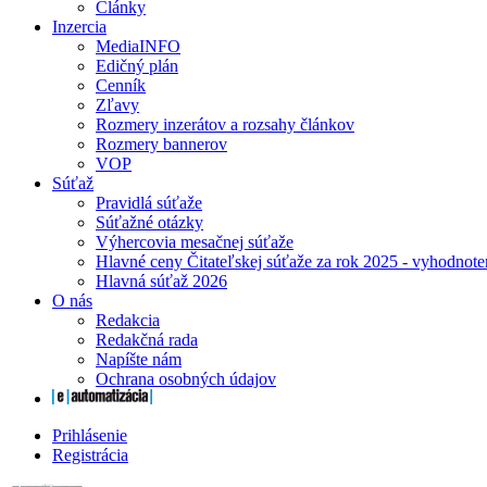
Články
Inzercia
MediaINFO
Edičný plán
Cenník
Zľavy
Rozmery inzerátov a rozsahy článkov
Rozmery bannerov
VOP
Súťaž
Pravidlá súťaže
Súťažné otázky
Výhercovia mesačnej súťaže
Hlavné ceny Čitateľskej súťaže za rok 2025 - vyhodnote
Hlavná súťaž 2026
O nás
Redakcia
Redakčná rada
Napíšte nám
Ochrana osobných údajov
Prihlásenie
Registrácia