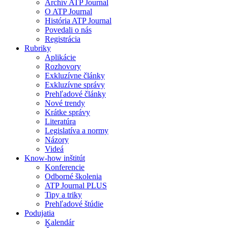
Archív ATP Journal
O ATP Journal
História ATP Journal
Povedali o nás
Registrácia
Rubriky
Aplikácie
Rozhovory
Exkluzívne články
Exkluzívne správy
Prehľadové články
Nové trendy
Krátke správy
Literatúra
Legislatíva a normy
Názory
Videá
Know-how inštitút
Konferencie
Odborné školenia
ATP Journal PLUS
Tipy a triky
Prehľadové štúdie
Podujatia
Kalendár