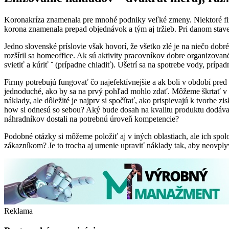
Koronakríza znamenala pre mnohé podniky veľké zmeny. Niektoré firm
korona znamenala prepad objednávok a tým aj tržieb. Pri danom stave 
Jedno slovenské príslovie však hovorí, že všetko zlé je na niečo dobr
rozšíril sa homeoffice. Ak sú aktivity pracovníkov dobre organizované
svietiť a kúriť ˘ (prípadne chladiť). Ušetrí sa na spotrebe vody, pr
Firmy potrebujú fungovať čo najefektívnejšie a ak boli v období pred k
jednoduché, ako by sa na prvý pohľad mohlo zdať. Môžeme škrtať v o
náklady, ale dôležité je najprv si spočítať, ako prispievajú k tvorb
how si odnesú so sebou? Aký bude dosah na kvalitu produktu dodáva
náhradníkov dostali na potrebnú úroveň kompetencie?
Podobné otázky si môžeme položiť aj v iných oblastiach, ale ich spo
zákazníkom? Je to trocha aj umenie upraviť náklady tak, aby neovply
Reklama