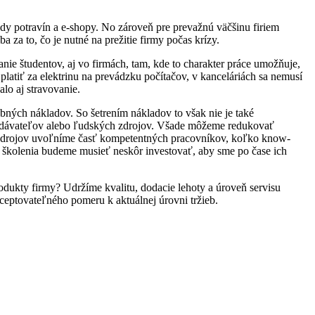
y potravín a e-shopy. No zároveň pre prevažnú väčšinu firiem
za to, čo je nutné na prežitie firmy počas krízy.
anie študentov, aj vo firmách, tam, kde to charakter práce umožňuje,
platiť za elektrinu na prevádzku počítačov, v kanceláriách sa nemusí
lo aj stravovanie.
rebných nákladov. So šetrením nákladov to však nie je také
 dodávateľov alebo ľudských zdrojov. Všade môžeme redukovať
kých zdrojov uvoľníme časť kompetentných pracovníkov, koľko know-
školenia budeme musieť neskôr investovať, aby sme po čase ich
dukty firmy? Udržíme kvalitu, dodacie lehoty a úroveň servisu
ceptovateľného pomeru k aktuálnej úrovni tržieb.