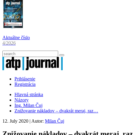
Aktuálne číslo
4/2026
Prihlásenie
Registrácia
Hlavná stránka
Názory
Ing. Milan Čuj
Znižovanie nákladov – dvakrát meraj, raz…
12. July 2020
| Autor:
Milan Čuj
Znižovanie nákladov – dvakrát meraj, ra