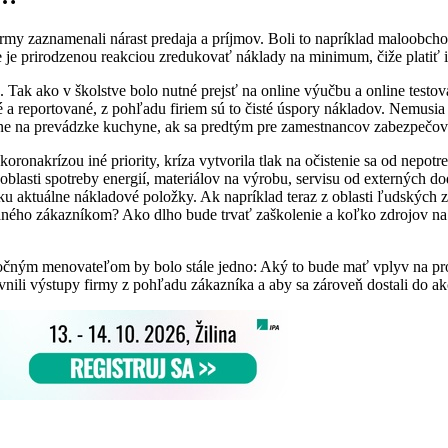
y zaznamenali nárast predaja a príjmov. Boli to napríklad maloobchod
je prirodzenou reakciou zredukovať náklady na minimum, čiže platiť iba 
é. Tak ako v školstve bolo nutné prejsť na online výučbu a online testov
 a reportované, z pohľadu firiem sú to čisté úspory nákladov. Nemusia 
ípadne na prevádzke kuchyne, ak sa predtým pre zamestnancov zabezpečova
oronakrízou iné priority, kríza vytvorila tlak na očistenie sa od nepot
blasti spotreby energií, materiálov na výrobu, servisu od externých
e zisku aktuálne nákladové položky. Ak napríklad teraz z oblasti ľuds
ného zákazníkom? Ako dlho bude trvať zaškolenie a koľko zdrojov na 
ločným menovateľom by bolo stále jedno: Aký to bude mať vplyv na pro
vnili výstupy firmy z pohľadu zákazníka a aby sa zároveň dostali do ak