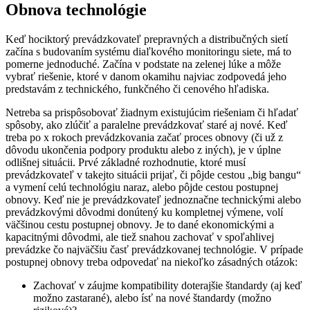
Obnova technológie
Keď hociktorý prevádzkovateľ prepravných a distribučných sietí
začína s budovaním systému diaľkového monitoringu siete, má to
pomerne jednoduché. Začína v podstate na zelenej lúke a môže
vybrať riešenie, ktoré v danom okamihu najviac zodpovedá jeho
predstavám z technického, funkčného či cenového hľadiska.
Netreba sa prispôsobovať žiadnym existujúcim riešeniam či hľadať
spôsoby, ako zlúčiť a paralelne prevádzkovať staré aj nové. Keď
treba po x rokoch prevádzkovania začať proces obnovy (či už z
dôvodu ukončenia podpory produktu alebo z iných), je v úplne
odlišnej situácii. Prvé základné rozhodnutie, ktoré musí
prevádzkovateľ v takejto situácii prijať, či pôjde cestou „big bangu“
a vymení celú technológiu naraz, alebo pôjde cestou postupnej
obnovy. Keď nie je prevádzkovateľ jednoznačne technickými alebo
prevádzkovými dôvodmi donútený ku kompletnej výmene, volí
väčšinou cestu postupnej obnovy. Je to dané ekonomickými a
kapacitnými dôvodmi, ale tiež snahou zachovať v spoľahlivej
prevádzke čo najväčšiu časť prevádzkovanej technológie. V prípade
postupnej obnovy treba odpovedať na niekoľko zásadných otázok:
Zachovať v záujme kompatibility doterajšie štandardy (aj keď
možno zastarané), alebo ísť na nové štandardy (možno