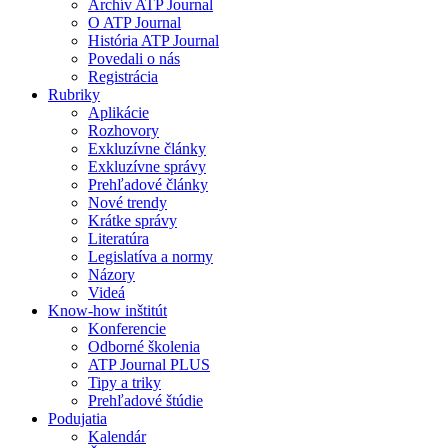
Archív ATP Journal
O ATP Journal
História ATP Journal
Povedali o nás
Registrácia
Rubriky
Aplikácie
Rozhovory
Exkluzívne články
Exkluzívne správy
Prehľadové články
Nové trendy
Krátke správy
Literatúra
Legislatíva a normy
Názory
Videá
Know-how inštitút
Konferencie
Odborné školenia
ATP Journal PLUS
Tipy a triky
Prehľadové štúdie
Podujatia
Kalendár