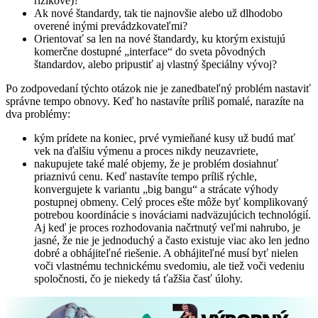
rizikové)?
Ak nové štandardy, tak tie najnovšie alebo už dlhodobo
overené inými prevádzkovateľmi?
Orientovať sa len na nové štandardy, ku ktorým existujú
komerčne dostupné „interface“ do sveta pôvodných
štandardov, alebo pripustiť aj vlastný špeciálny vývoj?
Po zodpovedaní týchto otázok nie je zanedbateľný problém nastaviť
správne tempo obnovy. Keď ho nastavíte príliš pomalé, narazíte na
dva problémy:
kým prídete na koniec, prvé vymieňané kusy už budú mať
vek na ďalšiu výmenu a proces nikdy neuzavriete,
nakupujete také malé objemy, že je problém dosiahnuť
priaznivú cenu. Keď nastavíte tempo príliš rýchle,
konvergujete k variantu „big bangu“ a strácate výhody
postupnej obmeny. Celý proces ešte môže byť komplikovaný
potrebou koordinácie s inováciami nadväzujúcich technológií.
Aj keď je proces rozhodovania načrtnutý veľmi nahrubo, je
jasné, že nie je jednoduchý a často existuje viac ako len jedno
dobré a obhájiteľné riešenie. A obhájiteľné musí byť nielen
voči vlastnému technickému svedomiu, ale tiež voči vedeniu
spoločnosti, čo je niekedy tá ťažšia časť úlohy.