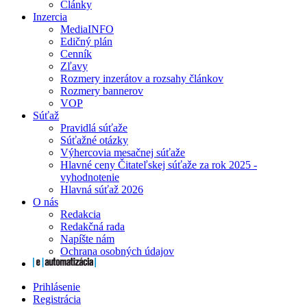
Články
Inzercia
MediaINFO
Edičný plán
Cenník
Zľavy
Rozmery inzerátov a rozsahy článkov
Rozmery bannerov
VOP
Súťaž
Pravidlá súťaže
Súťažné otázky
Výhercovia mesačnej súťaže
Hlavné ceny Čitateľskej súťaže za rok 2025 -
vyhodnotenie
Hlavná súťaž 2026
O nás
Redakcia
Redakčná rada
Napíšte nám
Ochrana osobných údajov
Prihlásenie
Registrácia