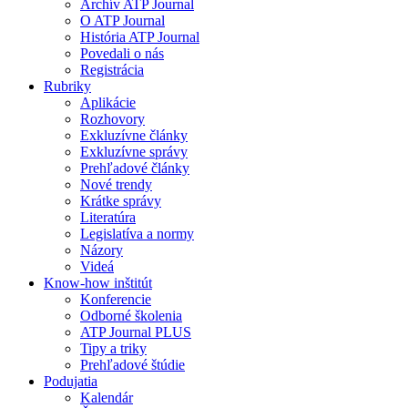
Archív ATP Journal
O ATP Journal
História ATP Journal
Povedali o nás
Registrácia
Rubriky
Aplikácie
Rozhovory
Exkluzívne články
Exkluzívne správy
Prehľadové články
Nové trendy
Krátke správy
Literatúra
Legislatíva a normy
Názory
Videá
Know-how inštitút
Konferencie
Odborné školenia
ATP Journal PLUS
Tipy a triky
Prehľadové štúdie
Podujatia
Kalendár