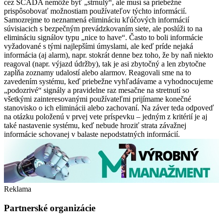
cez SCADA nemôže byť „strnulý“, ale musí sa priebežne
prispôsobovať možnostiam používateľov týchto informácií.
Samozrejme to neznamená elimináciu kľúčových informácií
súvisiacich s bezpečným prevádzkovaním siete, ale poslúži to na
elimináciu signálov typu „nice to have“. Často to boli informácie
vyžadované s tými najlepšími úmyslami, ale keď príde nejaká
informácia (aj alarm), napr. stokrát denne bez toho, že by naň niekto
reagoval (napr. výjazd údržby), tak je asi zbytočný a len zbytočne
zapĺňa zoznamy udalostí alebo alarmov. Reagovali sme na to
zavedením systému, keď priebežne vyhľadávame a vyhodnocujeme
„podozrivé“ signály a pravidelne raz mesačne na stretnutí so
všetkými zainteresovanými používateľmi prijímame konečné
stanovisko o ich eliminácii alebo zachovaní. Na záver teda odpoveď
na otázku položenú v prvej vete príspevku – jedným z kritérií je aj
také nastavenie systému, keď nebude hroziť strata závažnej
informácie schovanej v balaste nepodstatných informácií.
Reklama
Partnerské organizácie