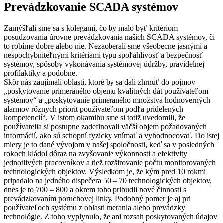
Prevádzkovanie SCADA systémov
Zamýšľali sme sa s kolegami, čo by malo byť kritériom
posudzovania úrovne prevádzkovania našich SCADA systémov, či
to robíme dobre alebo nie. Nezaoberali sme všeobecne jasnými a
nespochybniteľnými kritériami typu spoľahlivosť a bezpečnosť
systémov, spôsoby vykonávania systémovej údržby, pravidelnej
profilaktiky a podobne.
Skôr nás zaujímali oblasti, ktoré by sa dali zhrnúť do pojmov
„poskytovanie primeraného objemu kvalitných dát používateľom
systémov“ a „poskytovanie primeraného množstva hodnoverných
alarmov rôznych priorít používateľom podľa pridelených
kompetencií“. V istom okamihu sme si totiž uvedomili, že
používatelia si postupne zadefinovali väčší objem požadovaných
informácií, ako sú schopní fyzicky vnímať a vyhodnocovať. Do istej
miery je to dané vývojom v našej spoločnosti, keď sa v posledných
rokoch kládol dôraz na zvyšovanie výkonnosti a efektivity
jednotlivých pracovníkov a tiež rozširovanie počtu monitorovaných
technologických objektov. Výsledkom je, že kým pred 10 rokmi
pripadalo na jedného dispečera 50 – 70 technologických objektov,
dnes je to 700 – 800 a okrem toho pribudli nové činnosti s
prevádzkovaním poruchovej linky. Podobný pomer je aj pri
používateľoch systému z oblasti merania alebo prevádzky
technológie. Z toho vyplynulo, že ani rozsah poskytovaných údajov