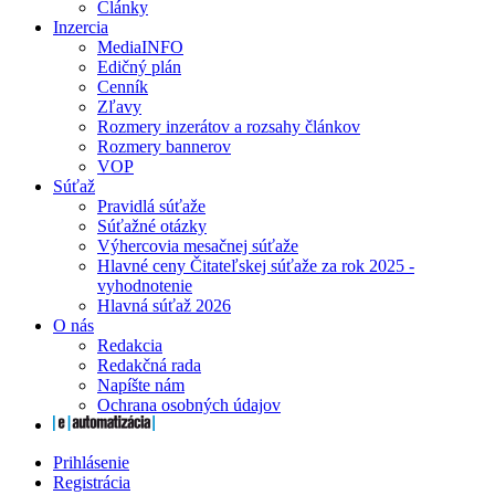
Články
Inzercia
MediaINFO
Edičný plán
Cenník
Zľavy
Rozmery inzerátov a rozsahy článkov
Rozmery bannerov
VOP
Súťaž
Pravidlá súťaže
Súťažné otázky
Výhercovia mesačnej súťaže
Hlavné ceny Čitateľskej súťaže za rok 2025 -
vyhodnotenie
Hlavná súťaž 2026
O nás
Redakcia
Redakčná rada
Napíšte nám
Ochrana osobných údajov
Prihlásenie
Registrácia