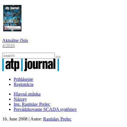
Aktuálne číslo
4/2026
Prihlásenie
Registrácia
Hlavná stránka
Názory
Ing. Rastislav Prelec
Prevádzkovanie SCADA systémov
16. June 2008
| Autor:
Rastislav Prelec