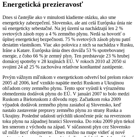
Energetická prezieravosť
Dnes si častejšie ako v minulosti kladieme otázku, ako sme
energeticky zabezpečení. Slovensko, ale ani celá Európska únia nie
sú energeticky sebestačné. Na jej území sa nachádzajú len 2 %
svetových zásob ropy a 4 % zemného plynu. Nedá sa hovoriť o
úplnej energetickej bezpečnosti. 75 % svetových zásob plynu patrí
desiatim vlastníkom. Viac ako polovica z nich sa nachádza v Rusku,
Iráne a Katare. Európska únia dnes dováža 53 % spotrebovanej
energie, z čoho 66 % je zemný plyn. Ten predstavuje 23 % hrubej
domácej spotreby v 28 krajinách EÚ. V rokoch 2010 až 2050 si
svojimi 24 až 25 % zachováva relatívne konštantné zastúpenie.
Prvým vážnym míľnikom v energetickom odvetví bol prelom rokov
2005 až 2006, keď vzniklo napätie medzi Ruskom a Ukrajinou
ohľadom ceny zemného plynu. Tento spor vyústil k výraznému
obmedzeniu dodávok plynu do EÚ. V januári 2007 to bolo medzi
Ruskom a Bieloruskom z dôvodu ropy. Začiatkom roka 2009
výpadok dodávok zemného plynu zasiahol aj Slovensko, keď
nastalo zastavenie prepravy zemného plynu zo strany Ruska a
Ukrajiny. Posledné udalosti urýchlili ukončenie prác na reverznom
toku plynu na západnej hranici Slovenska. Do roku 2009 plyn tiekol
len smerom z východu na západ. V súčasnosti plyn cez Slovensko
už môže tiecť obojsmerne. Dnes možno na mape vidieť aj nové