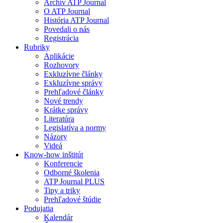
Archív ATP Journal
O ATP Journal
História ATP Journal
Povedali o nás
Registrácia
Rubriky
Aplikácie
Rozhovory
Exkluzívne články
Exkluzívne správy
Prehľadové články
Nové trendy
Krátke správy
Literatúra
Legislatíva a normy
Názory
Videá
Know-how inštitút
Konferencie
Odborné školenia
ATP Journal PLUS
Tipy a triky
Prehľadové štúdie
Podujatia
Kalendár