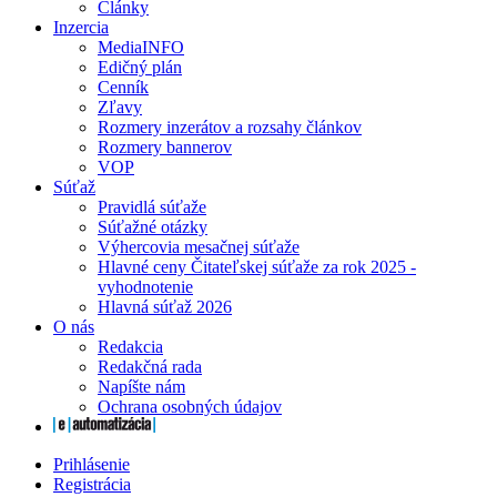
Články
Inzercia
MediaINFO
Edičný plán
Cenník
Zľavy
Rozmery inzerátov a rozsahy článkov
Rozmery bannerov
VOP
Súťaž
Pravidlá súťaže
Súťažné otázky
Výhercovia mesačnej súťaže
Hlavné ceny Čitateľskej súťaže za rok 2025 -
vyhodnotenie
Hlavná súťaž 2026
O nás
Redakcia
Redakčná rada
Napíšte nám
Ochrana osobných údajov
Prihlásenie
Registrácia