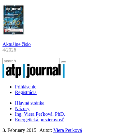
Aktuálne číslo
4/2026
Prihlásenie
Registrácia
Hlavná stránka
Názory
Ing. Viera Peťková, PhD.
Energetická prezieravosť
3. February 2015
| Autor:
Viera Peťková