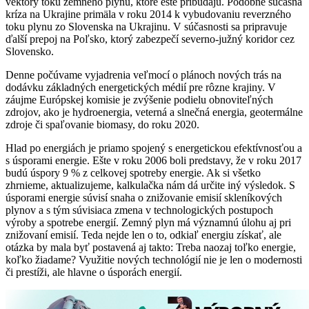
vektory toku zemného plynu, ktoré ešte pribúdajú. Podobne súčasná
kríza na Ukrajine primäla v roku 2014 k vybudovaniu reverzného
toku plynu zo Slovenska na Ukrajinu. V súčasnosti sa pripravuje
ďalší prepoj na Poľsko, ktorý zabezpečí severno-južný koridor cez
Slovensko.
Denne počúvame vyjadrenia veľmocí o plánoch nových trás na
dodávku základných energetických médií pre rôzne krajiny. V
záujme Európskej komisie je zvýšenie podielu obnoviteľných
zdrojov, ako je hydroenergia, veterná a slnečná energia, geotermálne
zdroje či spaľovanie biomasy, do roku 2020.
Hlad po energiách je priamo spojený s energetickou efektívnosťou a
s úsporami energie. Ešte v roku 2006 boli predstavy, že v roku 2017
budú úspory 9 % z celkovej spotreby energie. Ak si všetko
zhrnieme, aktualizujeme, kalkulačka nám dá určite iný výsledok. S
úsporami energie súvisí snaha o znižovanie emisií skleníkových
plynov a s tým súvisiaca zmena v technologických postupoch
výroby a spotrebe energií. Zemný plyn má významnú úlohu aj pri
znižovaní emisií. Teda nejde len o to, odkiaľ energiu získať, ale
otázka by mala byť postavená aj takto: Treba naozaj toľko energie,
koľko žiadame? Využitie nových technológií nie je len o modernosti
či prestíži, ale hlavne o úsporách energií.