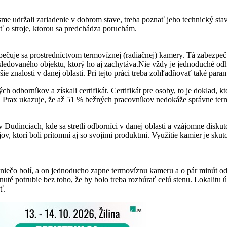
e udržali zariadenie v dobrom stave, treba poznať jeho technický stav.
ť o stroje, ktorou sa predchádza poruchám.
zpečuje sa prostredníctvom termovíznej (radiačnej) kamery. Tá zabezpe
sledovaného objektu, ktorý ho aj zachytáva.Nie vždy je jednoduché od
ršie znalosti v danej oblasti. Pri tejto práci treba zohľadňovať také param
ých odborníkov a získali certifikát. Certifikát pre osoby, to je doklad
 Prax ukazuje, že až 51 % bežných pracovníkov nedokáže správne ter
v Dudinciach, kde sa stretli odborníci v danej oblasti a vzájomne disk
v, ktorí boli prítomní aj so svojimi produktmi. Využitie kamier je skut
s niečo bolí, a on jednoducho zapne termovíznu kameru a o pár minút od
uté potrubie bez toho, že by bolo treba rozbúrať celú stenu. Lokalitu ún
ť.