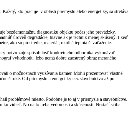
 Každý, kto pracuje v oblasti priemyslu alebo energetiky, sa stretáva
čuje bezdemontážnu diagnostiku objektu počas jeho prevádzky.
hadnúť úroveň degradácie, hlavne ak je technik menej skúsený. I keď
etre, ako sú prostredie, materiál, okolitá teplota či zaťaženie.
, ktorý potvrdzuje spôsobilosť konkrétneho odborníka vykonávať
mograf vyhodnotiť, lebo nemá dobre zaostrený obraz meraného
utovali o možnostiach využívania kamier. Mohli prezentovať vlastné
očne široké. Od priemyslu a energetiky cez stavebníctvo až po
halí problémové miesto. Podobne je to aj v priemysle a stavebníctve.
iku vidieť. No na to treba vedomosti a skúsenosti. Nestačí si iba