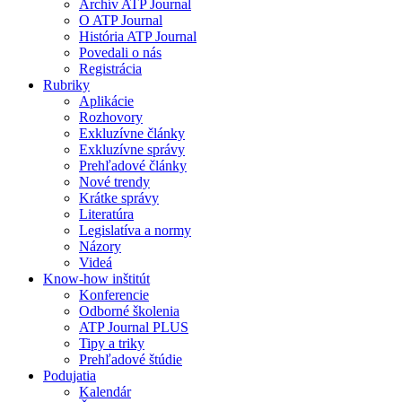
Archív ATP Journal
O ATP Journal
História ATP Journal
Povedali o nás
Registrácia
Rubriky
Aplikácie
Rozhovory
Exkluzívne články
Exkluzívne správy
Prehľadové články
Nové trendy
Krátke správy
Literatúra
Legislatíva a normy
Názory
Videá
Know-how inštitút
Konferencie
Odborné školenia
ATP Journal PLUS
Tipy a triky
Prehľadové štúdie
Podujatia
Kalendár