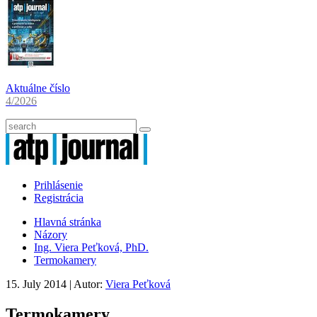
Aktuálne číslo
4/2026
Prihlásenie
Registrácia
Hlavná stránka
Názory
Ing. Viera Peťková, PhD.
Termokamery
15. July 2014
| Autor:
Viera Peťková
Termokamery