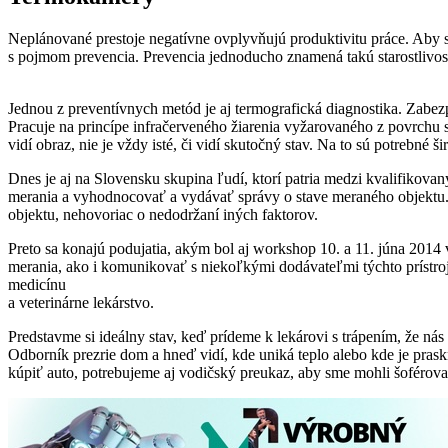
Neplánované prestoje negatívne ovplyvňujú produktivitu práce. Aby sm
s pojmom prevencia. Prevencia jednoducho znamená takú starostlivos
Jednou z preventívnych metód je aj termografická diagnostika. Zabe
Pracuje na princípe infračerveného žiarenia vyžarovaného z povrchu 
vidí obraz, nie je vždy isté, či vidí skutočný stav. Na to sú potrebné ši
Dnes je aj na Slovensku skupina ľudí, ktorí patria medzi kvalifikovan
merania a vyhodnocovať a vydávať správy o stave meraného objektu.
objektu, nehovoriac o nedodržaní iných faktorov.
Preto sa konajú podujatia, akým bol aj workshop 10. a 11. júna 2014 
merania, ako i komunikovať s niekoľkými dodávateľmi týchto prístrojo
medicínu
a veterinárne lekárstvo.
Predstavme si ideálny stav, keď prídeme k lekárovi s trápením, že ná
Odborník prezrie dom a hneď vidí, kde uniká teplo alebo kde je praskn
kúpiť auto, potrebujeme aj vodičský preukaz, aby sme mohli šoférova