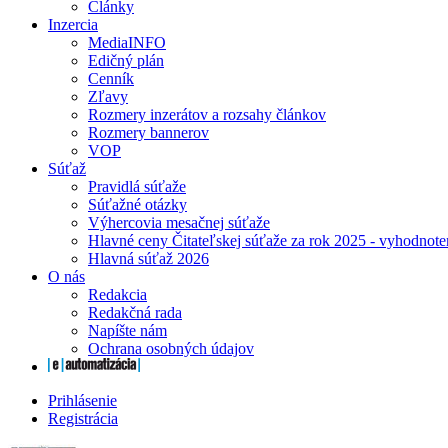
Články
Inzercia
MediaINFO
Edičný plán
Cenník
Zľavy
Rozmery inzerátov a rozsahy článkov
Rozmery bannerov
VOP
Súťaž
Pravidlá súťaže
Súťažné otázky
Výhercovia mesačnej súťaže
Hlavné ceny Čitateľskej súťaže za rok 2025 - vyhodnote
Hlavná súťaž 2026
O nás
Redakcia
Redakčná rada
Napíšte nám
Ochrana osobných údajov
Prihlásenie
Registrácia