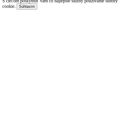
S cieľom poskytnúť vám čo najlepšie služby používame súbory
cookie.
Súhlasím