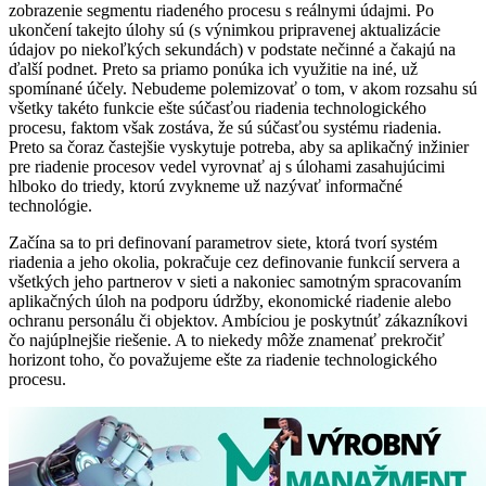
zobrazenie segmentu riadeného procesu s reálnymi údajmi. Po
ukončení takejto úlohy sú (s výnimkou pripravenej aktualizácie
údajov po niekoľkých sekundách) v podstate nečinné a čakajú na
ďalší podnet. Preto sa priamo ponúka ich využitie na iné, už
spomínané účely. Nebudeme polemizovať o tom, v akom rozsahu sú
všetky takéto funkcie ešte súčasťou riadenia technologického
procesu, faktom však zostáva, že sú súčasťou systému riadenia.
Preto sa čoraz častejšie vyskytuje potreba, aby sa aplikačný inžinier
pre riadenie procesov vedel vyrovnať aj s úlohami zasahujúcimi
hlboko do triedy, ktorú zvykneme už nazývať informačné
technológie.
Začína sa to pri definovaní parametrov siete, ktorá tvorí systém
riadenia a jeho okolia, pokračuje cez definovanie funkcií servera a
všetkých jeho partnerov v sieti a nakoniec samotným spracovaním
aplikačných úloh na podporu údržby, ekonomické riadenie alebo
ochranu personálu či objektov. Ambíciou je poskytnúť zákazníkovi
čo najúplnejšie riešenie. A to niekedy môže znamenať prekročiť
horizont toho, čo považujeme ešte za riadenie technologického
procesu.