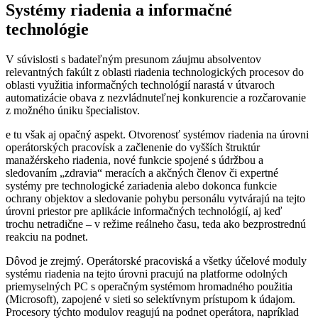
Systémy riadenia a informačné
technológie
V súvislosti s badateľným presunom záujmu absolventov
relevantných fakúlt z oblasti riadenia technologických procesov do
oblasti využitia informačných technológií narastá v útvaroch
automatizácie obava z nezvládnuteľnej konkurencie a rozčarovanie
z možného úniku špecialistov.
e tu však aj opačný aspekt. Otvorenosť systémov riadenia na úrovni
operátorských pracovísk a začlenenie do vyšších štruktúr
manažérskeho riadenia, nové funkcie spojené s údržbou a
sledovaním „zdravia“ meracích a akčných členov či expertné
systémy pre technologické zariadenia alebo dokonca funkcie
ochrany objektov a sledovanie pohybu personálu vytvárajú na tejto
úrovni priestor pre aplikácie informačných technológií, aj keď
trochu netradične – v režime reálneho času, teda ako bezprostrednú
reakciu na podnet.
Dôvod je zrejmý. Operátorské pracoviská a všetky účelové moduly
systému riadenia na tejto úrovni pracujú na platforme odolných
priemyselných PC s operačným systémom hromadného použitia
(Microsoft), zapojené v sieti so selektívnym prístupom k údajom.
Procesory týchto modulov reagujú na podnet operátora, napríklad