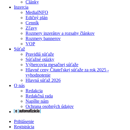
Články
Inzercia
MediaINFO
Edičný plán
Cenník
Zľavy
Rozmery inzerátov a rozsahy článkov
Rozmery bannerov
VOP
Súťaž
Pravidlá súťaže
Súťažné otázky
Výhercovia mesačnej súťaže
Hlavné ceny Čitateľskej súťaže za rok 2025 -
vyhodnotenie
Hlavná súťaž 2026
O nás
Redakcia
Redakčná rada
Napíšte nám
Ochrana osobných údajov
Prihlásenie
Registrácia