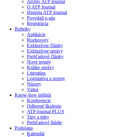
Archív ATP Journal
O ATP Journal
História ATP Journal
Povedali o nás
Registrácia
Rubriky
Aplikácie
Rozhovory
Exkluzívne články
Exkluzívne správy
Prehľadové články
Nové trendy
Krátke správy
Literatúra
Legislatíva a normy
Názory
Videá
Know-how inštitút
Konferencie
Odborné školenia
ATP Journal PLUS
Tipy a triky
Prehľadové štúdie
Podujatia
Kalendár