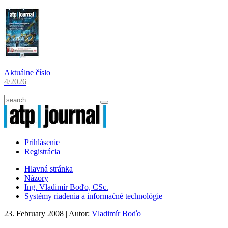
Aktuálne číslo
4/2026
Prihlásenie
Registrácia
Hlavná stránka
Názory
Ing. Vladimír Boďo, CSc.
Systémy riadenia a informačné technológie
23. February 2008
| Autor:
Vladimír Boďo