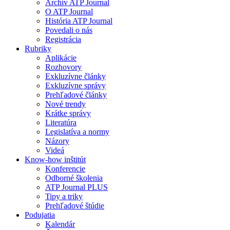
Archív ATP Journal
O ATP Journal
História ATP Journal
Povedali o nás
Registrácia
Rubriky
Aplikácie
Rozhovory
Exkluzívne články
Exkluzívne správy
Prehľadové články
Nové trendy
Krátke správy
Literatúra
Legislatíva a normy
Názory
Videá
Know-how inštitút
Konferencie
Odborné školenia
ATP Journal PLUS
Tipy a triky
Prehľadové štúdie
Podujatia
Kalendár