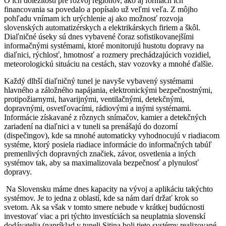
O ich dôležitosti pre rozvoj regiónov, ako aj formách ich
financovania sa povedalo a popísalo už veľmi veľa. Z môjho
pohľadu vnímam ich urýchlenie aj ako možnosť rozvoja
slovenských automatizérskych a elektrikárskych firiem a škôl.
Diaľničné úseky sú dnes vybavené čoraz sofistikovanejšími
informačnými ­systémami, ktoré monitorujú hustotu dopravy na
diaľnici, rýchlosť, hmotnosť a rozmery prechádzajúcich vozidiel,
meteorologickú situáciu na cestách, stav vozovky a mnohé ďalšie.
Každý dlhší diaľničný tunel je navyše vybavený systémami
hlavného a záložného napájania, elektronickými bezpečnostnými,
protipožiarnymi, havarijnými, ventilačnými, detekčnými,
dopravnými, osvetľovacími, rádiovými a inými systémami.
Informácie získavané z rôznych snímačov, kamier a detekčných
zariadení na diaľnici a v tuneli sa prenášajú do dozorní
(dispečingov), kde sa mnohé automaticky vyhodnocujú v riadiacom
systéme, ktorý posiela ­riadiace informácie do informačných tabúľ
premenlivých dopravných značiek, závor, osvetlenia a iných
systémov tak, aby sa maximalizovala bezpečnosť a plynulosť
dopravy.
Na Slovensku máme dnes kapacity na vývoj a aplikáciu takýchto
systémov. Je to jedna z oblastí, kde sa nám darí držať krok so
svetom. Ak sa však v tomto smere nebude v krátkej budúcnosti
investovať viac a pri týchto investíciách sa neuplatnia slovenskí
dodávatelia (napríklad v tuneli Sitina boli tieto systémy realizované