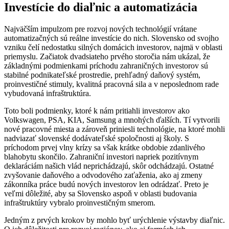
Investície do diaľnic a automatizácia
Najväčším impulzom pre rozvoj nových technológií vrátane
automatizačných sú reálne investície do nich. Slovensko od svojho
vzniku čelí nedostatku silných ­domácich investorov, najmä v oblasti
priemyslu. Začiatok dvadsiateho prvého storočia nám ukázal, že
základnými podmienkami príchodu zahraničných investorov sú
stabilné podnikateľské prostredie, prehľadný daňový systém,
proinvestičné stimuly, kvalitná pracovná sila a v neposlednom rade
vybudovaná­ ­infraštruktúra.
Toto boli podmienky, ktoré k nám ­pritiahli investorov ako
Volkswagen, PSA, KIA, Samsung a mnohých ďalších. Tí vytvorili
nové pracovné miesta a zároveň priniesli technológie, na ktoré mohli
nadviazať slovenské dodávateľské spoločnosti aj školy. S
príchodom prvej vlny krízy sa však krátke obdobie zdanlivého
blahobytu skončilo. Zahraniční investori napriek pozitívnym
deklaráciám našich vlád neprichádzajú, skôr odchádzajú. Ostatné
zvyšovanie daňového a odvodového zaťaženia, ako aj zmeny
zákonníka práce budú nových investorov len odrádzať. Preto je
veľmi dôležité, aby sa Slovensko aspoň v oblasti budovania
infraštruktúry vybralo proinvestičným smerom.
Jedným z prvých krokov by mohlo byť urýchlenie výstavby diaľnic.