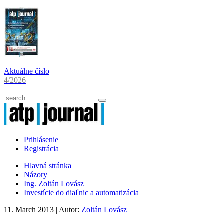
Aktuálne číslo
4/2026
Prihlásenie
Registrácia
Hlavná stránka
Názory
Ing. Zoltán Lovász
Investície do diaľnic a automatizácia
11. March 2013
| Autor:
Zoltán Lovász