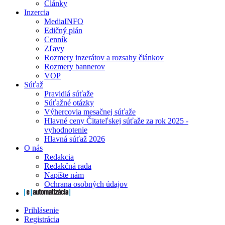
Články
Inzercia
MediaINFO
Edičný plán
Cenník
Zľavy
Rozmery inzerátov a rozsahy článkov
Rozmery bannerov
VOP
Súťaž
Pravidlá súťaže
Súťažné otázky
Výhercovia mesačnej súťaže
Hlavné ceny Čitateľskej súťaže za rok 2025 -
vyhodnotenie
Hlavná súťaž 2026
O nás
Redakcia
Redakčná rada
Napíšte nám
Ochrana osobných údajov
Prihlásenie
Registrácia