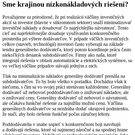
Sme krajinou nízkonákladových riešení?
Považujeme za prirodzené, že pri realizácii väčšiny investičných
akcií sa investor (hlavne v súkromnom sektore) snaží minimalizovať
investičné náklady a dosahovať čo najrýchlejšiu návratnosť. Tento
cieľ asi najefektívnejšie dosahuje využívaním konkurenčného
prostredia pri výbere dodávateľov. V prípade väčších investičných
celkov (stavieb, technológií) investori často vyberajú na základe
tendra generálneho dodávateľa, ktorý potom koordinuje prácu často
niekoľkých desiatok subdodávateľov. Firmy ako naša, ktoré
integrujú riešenia v oblasti automatizácie a elektrických systémov, sa
vo veľkej väčšine prípadov stávajú jedným z nich.
Tlak na minimalizáciu nákladov generálny dodávateľ prenáša na
subdodávateľov. To by bolo všetko v poriadku. Dochádza však k
niečomu, s čím sa vo svojej práci stretávam každodenne. Generálny
dodávateľ už nehovorí poddodávateľom o znižovaní nákladov, ale
o znižovaní ceny. Generálny dodávateľ už nehovorí o návratnosti,
ale očakáva funkčné riešenie za najnižšiu možnú cenu. Väčšina
generálnych dodávateľov sa nezdráha dodať okrajovú podmienku,
že stačí, aby bolo riešenie funkčné počas záručnej lehoty.
Poddodávatelia v snahe uspieť v konkurenčnom boji navrhujú
a dodávajú riešenia, ktoré sú najmenej náročné a na spodnej hrane