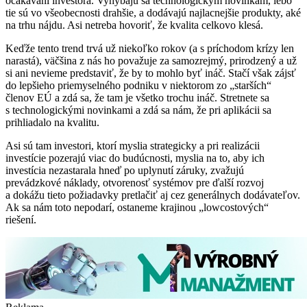
očakávaní investora. Vyhýbajú sa technologickým novinkám, lebo
tie sú vo všeobecnosti drahšie, a dodávajú najlacnejšie produkty, aké
na trhu nájdu. Asi netreba hovoriť, že kvalita celkovo klesá.
Keďže tento trend trvá už niekoľko rokov (a s príchodom krízy len
narastá), väčšina z nás ho považuje za samozrejmý, prirodzený a už
si ani nevieme predstaviť, že by to mohlo byť ináč. Stačí však zájsť
do lepšieho priemyselného podniku v niektorom zo „starších“
členov EÚ a zdá sa, že tam je všetko trochu ináč. Stretnete sa
s technologickými novinkami a zdá sa nám, že pri aplikácii sa
prihliadalo na kvalitu.
Asi sú tam investori, ktorí myslia strategicky a pri realizácii
investície pozerajú viac do budúcnosti, myslia na to, aby ich
investícia nezastarala hneď po uplynutí záruky, zvažujú
prevádzkové náklady, otvorenosť systémov pre ďalší rozvoj
a dokážu tieto požiadavky pretlačiť aj cez generálnych dodávateľov.
Ak sa nám toto nepodarí, ostaneme krajinou „lowcostových“
riešení.