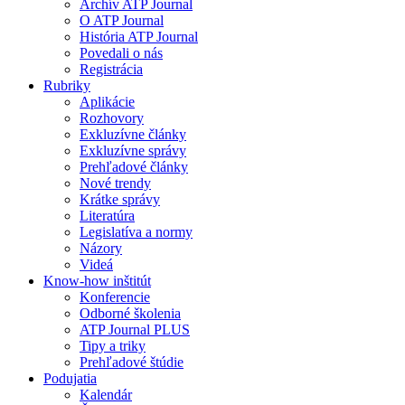
Archív ATP Journal
O ATP Journal
História ATP Journal
Povedali o nás
Registrácia
Rubriky
Aplikácie
Rozhovory
Exkluzívne články
Exkluzívne správy
Prehľadové články
Nové trendy
Krátke správy
Literatúra
Legislatíva a normy
Názory
Videá
Know-how inštitút
Konferencie
Odborné školenia
ATP Journal PLUS
Tipy a triky
Prehľadové štúdie
Podujatia
Kalendár