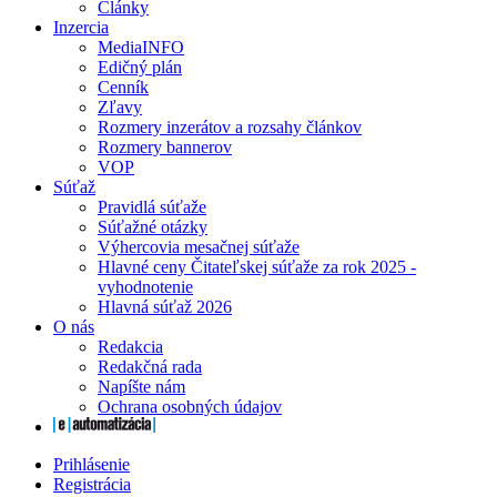
Články
Inzercia
MediaINFO
Edičný plán
Cenník
Zľavy
Rozmery inzerátov a rozsahy článkov
Rozmery bannerov
VOP
Súťaž
Pravidlá súťaže
Súťažné otázky
Výhercovia mesačnej súťaže
Hlavné ceny Čitateľskej súťaže za rok 2025 -
vyhodnotenie
Hlavná súťaž 2026
O nás
Redakcia
Redakčná rada
Napíšte nám
Ochrana osobných údajov
Prihlásenie
Registrácia