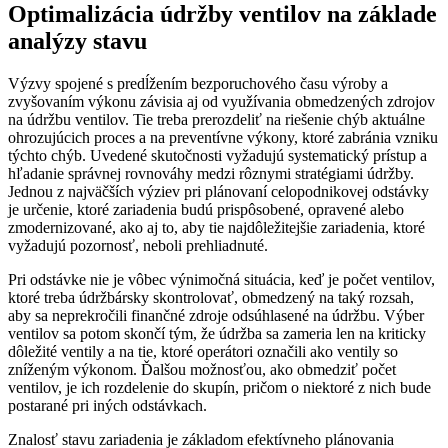
Optimalizácia údržby ventilov na základe
analýzy stavu
Výzvy spojené s predĺžením bezporuchového času výroby a
zvyšovaním výkonu závisia aj od využívania obmedzených zdrojov
na údržbu ventilov. Tie treba prerozdeliť na riešenie chýb aktuálne
ohrozujúcich proces a na preventívne výkony, ktoré zabránia vzniku
týchto chýb. Uvedené skutočnosti vyžadujú systematický prístup a
hľadanie správnej rovnováhy medzi rôznymi stratégiami údržby.
Jednou z najväčších výziev pri plánovaní celopodnikovej odstávky
je určenie, ktoré zariadenia budú prispôsobené, opravené alebo
zmodernizované, ako aj to, aby tie najdôležitejšie zariadenia, ktoré
vyžadujú pozornosť, neboli prehliadnuté.
Pri odstávke nie je vôbec výnimočná situácia, keď je počet ventilov,
ktoré treba údržbársky skontrolovať, obmedzený na taký rozsah,
aby sa neprekročili finančné zdroje odsúhlasené na údržbu. Výber
ventilov sa potom skončí tým, že údržba sa zameria len na kriticky
dôležité ventily a na tie, ktoré operátori označili ako ventily so
zníženým výkonom. Ďalšou možnosťou, ako obmedziť počet
ventilov, je ich rozdelenie do skupín, pričom o niektoré z nich bude
postarané pri iných odstávkach.
Znalosť stavu zariadenia je základom efektívneho plánovania