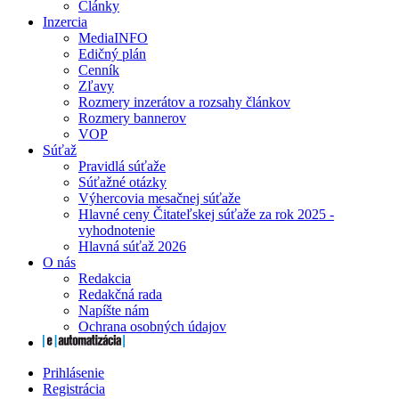
Články
Inzercia
MediaINFO
Edičný plán
Cenník
Zľavy
Rozmery inzerátov a rozsahy článkov
Rozmery bannerov
VOP
Súťaž
Pravidlá súťaže
Súťažné otázky
Výhercovia mesačnej súťaže
Hlavné ceny Čitateľskej súťaže za rok 2025 -
vyhodnotenie
Hlavná súťaž 2026
O nás
Redakcia
Redakčná rada
Napíšte nám
Ochrana osobných údajov
Prihlásenie
Registrácia