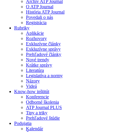
Archív ATP Journal
O ATP Journal
História ATP Journal
Povedali o nás
Registrácia
Rubriky
Aplikácie
Rozhovory
Exkluzívne články
Exkluzívne správy
Prehľadové články
Nové trendy
Krátke správy
Literatúra
Legislatíva a normy
Názory
Videá
Know-how inštitút
Konferencie
Odborné školenia
ATP Journal PLUS
Tipy a triky
Prehľadové štúdie
Podujatia
Kalendár