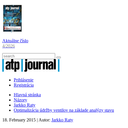
Aktuálne číslo
4/2026
Prihlásenie
Registrácia
Hlavná stránka
Názory
Jarkko Raty
Optimalizácia údržby ventilov na základe analýzy stavu
18. February 2015
| Autor:
Jarkko Raty