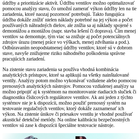
údržby a prioritizácie aktivít. Údržbu ventilov možno optimalizovať
pomocou analýzy stavu, čo umožní zamerať výkon údržby len na tie
zariadenia, ktoré naozaj pozornosť potrebujú. Takto fungujúca
údržba dokáže znížiť nielen náklady potrebné na jej výkon a počet
používaných náhradných dielov, ale znížia sa aj náklady spojené s
demontážou a montážou (napr. stavba lešení či doprava). Čím menej
ventilov sa demontuje, tým viac sa znižuje aj počet potenciálnych
zdrojov úrazu (menej práce vo výškach, menej zdvíhania a pod.).
Odbúravaním neopodstatnenej údržby ventilov, ktoré sú v dobrom
stave, navyše znižujeme riziko náhodného poškodenia správne
pracujúcich zariadení.
Na zistenie stavu zariadenia sa používa vhodná kombinácia
analytických prístupov, ktoré sa aplikujú na všetky nainštalované
ventily. Analýzy potom možno vykonávať vzdialene alebo pomocou
prenosných analytických nástrojov. Pomocou vzdialenej analýzy sa
možno pripojiť aj k systémom na monitorovanie riadiacich slučiek či
diagnostiku číslicových regulátorov ventilov. Ak ani jeden z týchto
systémov nie je k dispozícii, možno použiť prenosný systém na
testovanie regulačných ventilov, ktorý dokáže zaznamenať ich
výkon. Na zistenie únikov či priesakov ventilu je vhodné používať
akustické detekčné metódy. Na online kalibráciu bezpečnostných
ventilov sú zase k dispozícii špeciálne testovacie nástroje.