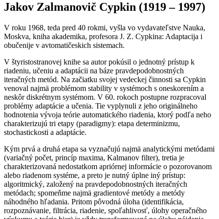
Jakov Zalmanovič Cypkin (1919 – 1997)
V roku 1968, teda pred 40 rokmi, vyšla vo vydavateľstve Nauka,
Moskva, kniha akademika, profesora J. Z. Cypkina: Adaptacija i
obučenije v avtomatičeskich sistemach.
V štyristostranovej knihe sa autor pokúsil o jednotný prístup k
riadeniu, učeniu a adaptácii na báze pravdepodobnostných
iteračných metód. Na začiatku svojej vedeckej činnosti sa Cypkin
venoval najmä problémom stability v systémoch s oneskorením a
neskôr diskrétnym systémom. V 60. rokoch postupne rozpracoval
problémy adaptácie a učenia. Tie vyplynuli z jeho originálneho
hodnotenia vývoja teórie automatického riadenia, ktorý podľa neho
charakterizujú tri etapy (paradigmy): etapa determinizmu,
stochastickosti a adaptácie.
Kým prvá a druhá etapa sa vyznačujú najmä analytickými metódami
(variačný počet, princíp maxima, Kalmanov filter), tretia je
charakterizovaná nedostatkom apriórnej informácie o pozorovanom
alebo riadenom systéme, a preto je nutný úplne iný prístup:
algoritmický, založený na pravdepodobnostných iteračných
metódach; spomeňme najmä gradientové metódy a metódy
náhodného hľadania. Pritom pôvodná úloha (identifikácia,
rozpoznávanie, filtrácia, riadenie, spoľahlivosť, úlohy operačného