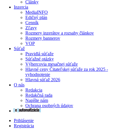
Články
Inzercia
MediaINFO
Edičný plán
Cenník
Zľavy
Rozmery inzerátov a rozsahy článkov
Rozmery bannerov
VOP
Súťaž
Pravidlá súťaže
Súťažné otázky
Výhercovia mesačnej súťaže
Hlavné ceny Čitateľskej súťaže za rok 2025 -
vyhodnotenie
Hlavná súťaž 2026
O nás
Redakcia
Redakčná rada
Napíšte nám
Ochrana osobných údajov
Prihlásenie
Registrácia