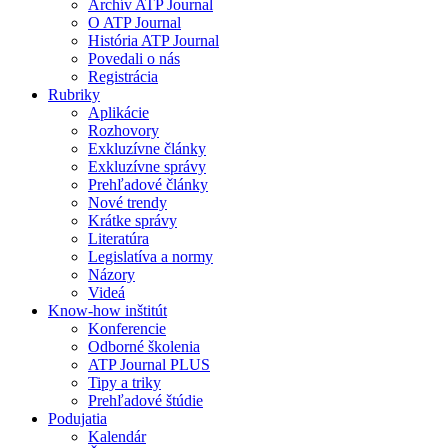
Archív ATP Journal
O ATP Journal
História ATP Journal
Povedali o nás
Registrácia
Rubriky
Aplikácie
Rozhovory
Exkluzívne články
Exkluzívne správy
Prehľadové články
Nové trendy
Krátke správy
Literatúra
Legislatíva a normy
Názory
Videá
Know-how inštitút
Konferencie
Odborné školenia
ATP Journal PLUS
Tipy a triky
Prehľadové štúdie
Podujatia
Kalendár