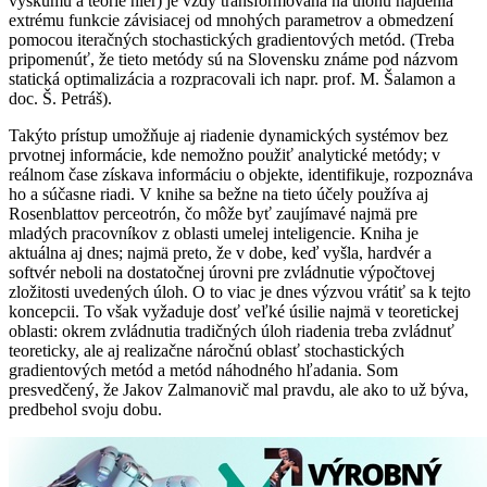
výskumu a teórie hier) je vždy transformovaná na úlohu nájdenia
extrému funkcie závisiacej od mnohých parametrov a obmedzení
pomocou iteračných stochastických gradientových metód. (Treba
pripomenúť, že tieto metódy sú na Slovensku známe pod názvom
statická optimalizácia a rozpracovali ich napr. prof. M. Šalamon a
doc. Š. Petráš).
Takýto prístup umožňuje aj riadenie dynamických systémov bez
prvotnej informácie, kde nemožno použiť analytické metódy; v
reálnom čase získava informáciu o objekte, identifikuje, rozpoznáva
ho a súčasne riadi. V knihe sa bežne na tieto účely používa aj
Rosenblattov perceotrón, čo môže byť zaujímavé najmä pre
mladých pracovníkov z oblasti umelej inteligencie. Kniha je
aktuálna aj dnes; najmä preto, že v dobe, keď vyšla, hardvér a
softvér neboli na dostatočnej úrovni pre zvládnutie výpočtovej
zložitosti uvedených úloh. O to viac je dnes výzvou vrátiť sa k tejto
koncepcii. To však vyžaduje dosť veľké úsilie najmä v teoretickej
oblasti: okrem zvládnutia tradičných úloh riadenia treba zvládnuť
teoreticky, ale aj realizačne náročnú oblasť stochastických
gradientových metód a metód náhodného hľadania. Som
presvedčený, že Jakov Zalmanovič mal pravdu, ale ako to už býva,
predbehol svoju dobu.