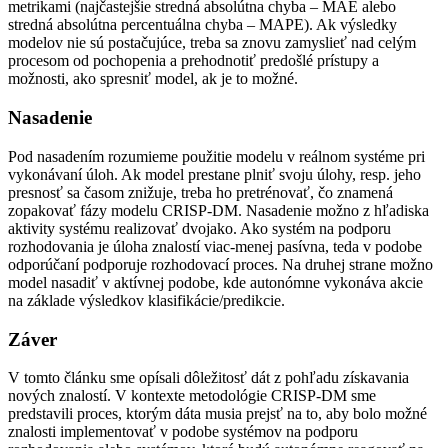
metrikami (najčastejšie stredná absolútna chyba – MAE alebo
stredná absolútna percentuálna chyba – MAPE). Ak výsledky
modelov nie sú postačujúce, treba sa znovu zamyslieť nad celým
procesom od pochopenia a prehodnotiť predošlé prístupy a
možnosti, ako spresniť model, ak je to možné.
Nasadenie
Pod nasadením rozumieme použitie modelu v reálnom systéme pri
vykonávaní úloh. Ak model prestane plniť svoju úlohy, resp. jeho
presnosť sa časom znižuje, treba ho pretrénovať, čo znamená
zopakovať fázy modelu CRISP-DM. Nasadenie možno z hľadiska
aktivity systému realizovať dvojako. Ako systém na podporu
rozhodovania je úloha znalostí viac-menej pasívna, teda v podobe
odporúčaní podporuje rozhodovací proces. Na druhej strane možno
model nasadiť v aktívnej podobe, kde autonómne vykonáva akcie
na základe výsledkov klasifikácie/predikcie.
Záver
V tomto článku sme opísali dôležitosť dát z pohľadu získavania
nových znalostí. V kontexte metodológie CRISP-DM sme
predstavili proces, ktorým dáta musia prejsť na to, aby bolo možné
znalosti implementovať v podobe systémov na podporu