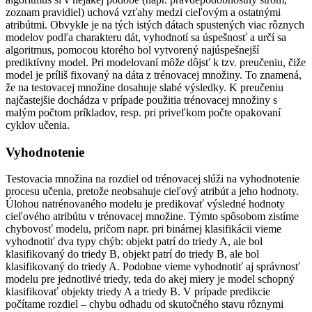
zoznam pravidiel) uchová vzťahy medzi cieľovým a ostatnými
atribútmi. Obvykle je na tých istých dátach spustených viac rôznych
modelov podľa charakteru dát, vyhodnotí sa úspešnosť a určí sa
algoritmus, pomocou ktorého bol vytvorený najúspešnejší
prediktívny model. Pri modelovaní môže dôjsť k tzv. preučeniu, čiže
model je príliš fixovaný na dáta z trénovacej množiny. To znamená,
že na testovacej množine dosahuje slabé výsledky. K preučeniu
najčastejšie dochádza v prípade použitia trénovacej množiny s
malým počtom príkladov, resp. pri priveľkom počte opakovaní
cyklov učenia.
Vyhodnotenie
Testovacia množina na rozdiel od trénovacej slúži na vyhodnotenie
procesu učenia, pretože neobsahuje cieľový atribút a jeho hodnoty.
Úlohou natrénovaného modelu je predikovať výsledné hodnoty
cieľového atribútu v trénovacej množine. Týmto spôsobom zistíme
chybovosť modelu, pričom napr. pri binárnej klasifikácii vieme
vyhodnotiť dva typy chýb: objekt patrí do triedy A, ale bol
klasifikovaný do triedy B, objekt patrí do triedy B, ale bol
klasifikovaný do triedy A. Podobne vieme vyhodnotiť aj správnosť
modelu pre jednotlivé triedy, teda do akej miery je model schopný
klasifikovať objekty triedy A a triedy B. V prípade predikcie
počítame rozdiel – chybu odhadu od skutočného stavu rôznymi