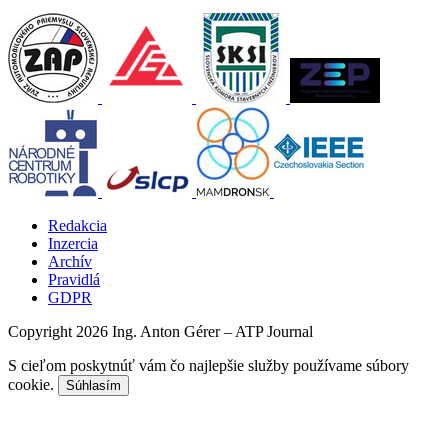
Redakcia
Inzercia
Archív
Pravidlá
GDPR
Copyright 2026 Ing. Anton Gérer – ATP Journal
S cieľom poskytnúť vám čo najlepšie služby používame súbory
cookie.
Súhlasím