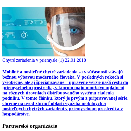
Chytré zariadenia v priemysle (1)
22.01.2018
Mobilné a nositeľné chytré zariadenia sa v súčasnosti stávajú
bežnou výbavou moderného človeka. V posledných rokoch si
všeobecné, ale aj špecializované – upravené verzie našli cestu do
priemyselného prostredia, v ktorom majú množstvo uplatnení
na rôznych úrovniach distribuovaného systému riadenia
podniku. V tomto článku, ktorý je prvým z pripravovanej série,
chceme na úvod zhrnúť oblasti využitia mobilných a
nositeľných chytrých zariadení v priemyselnom prostredí a v
hospodárstve.
Partnerské organizácie