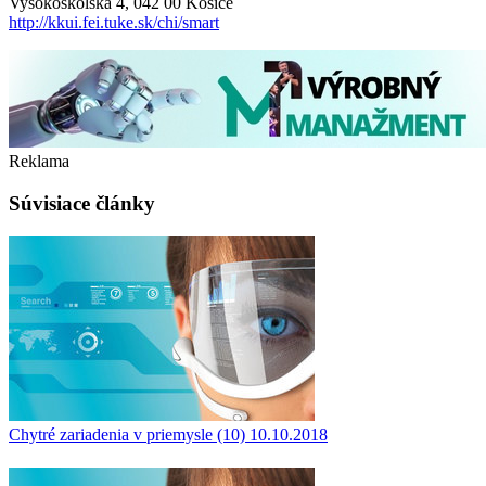
Vysokoškolská 4, 042 00 Košice
http://kkui.fei.tuke.sk/chi/smart
Reklama
Súvisiace články
Chytré zariadenia v priemysle (10)
10.10.2018