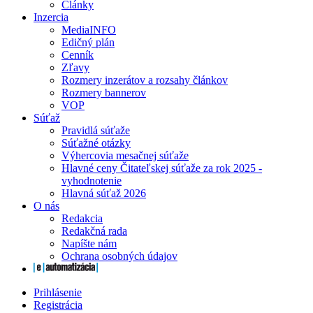
Články
Inzercia
MediaINFO
Edičný plán
Cenník
Zľavy
Rozmery inzerátov a rozsahy článkov
Rozmery bannerov
VOP
Súťaž
Pravidlá súťaže
Súťažné otázky
Výhercovia mesačnej súťaže
Hlavné ceny Čitateľskej súťaže za rok 2025 -
vyhodnotenie
Hlavná súťaž 2026
O nás
Redakcia
Redakčná rada
Napíšte nám
Ochrana osobných údajov
Prihlásenie
Registrácia