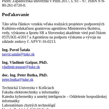
Plzeň: Západočeská univerzita v Plzni 2017, s. 93 – 97. ISBN 978-
80-261-0720-0.
Poďakovanie
Táto séria článkov vznikla vďaka realizácii projektov podporených
Kultúrno-edukačnou grantovou agentúrou Ministerstva školstva,
vedy, výskumu a športu SR a Slovenskej akadémie vied pod číslom
05TUKE-4/2017 a Agentúrou na podporu výskumu a vývoja na
základe zmluvy č. APVV-16-0213.
Ing. Pavol Šatala
pavol.satala@tuke.sk
Ing. Vladimír Gašpar, PhD.
vladimir.gaspar@tuke.sk
doc. Ing. Peter Butka, PhD.
peter.butka@tuke.sk
Technická Univerzita v Košiciach
Fakulta elektrotechniky a informatiky
Katedra kybernetiky a umelej inteligencie – Oddelenie hospodárskej
informatiky
Laboratórium chytrých technológií