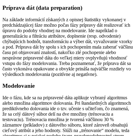
Príprava dát (data preparation)
Na základe informácií získaných z opisnej štatistiky vykonanej v
predchádzajúcej fáze možno počas fázy prípravy dát realizovať ich
úpravu do podoby vhodnej na modelovanie. Ide napríklad o
generalizáciu a filtráciu atribútov, doplnenie (resp. odvodenie)
chýbajúcich hodnôt, transformáciu a výber dát, vyvažovanie vzorky
a pod. Príprava dát by spolu s ich pochopením mala zaberať väčšinu
času pri objavovaní znalostí, nakoľko zlé pochopenie alebo
nesprávne pripravené dáta do veľkej miery ovplyvňujú vhodnosť
vstupu do fázy modelovania. Treba poznamenať, že príprava dát sa
často vykonáva opakovane a obvykle prináša najväčšie rozdiely vo
výsledkoch modelovania (pozitívne aj negatívne).
Modelovanie
Ide o fázu, kde sa na pripravené dáta aplikuje vybraný algoritmus
alebo množina algoritmov dolovania. Pri štandardných algoritmoch
prediktívneho dolovania ide o tzv. učenie s učiteľom, čo znamená,
že sa celý dátový súbor delí na dve množiny (trénovaciu a
testovaciu). Trénovacia množina je tvorená väčšinou 30 %
záznamov (príkladov) z dátového súboru, ktoré zároveň obsahujú
cieľový atribút a jeho hodnoty. Slúži na „trénovanie“ modelu, teda
algoritmus si v nejakej podobe (napr. pravdepodobnostný strom,