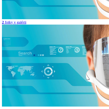
2
fotky v galérii