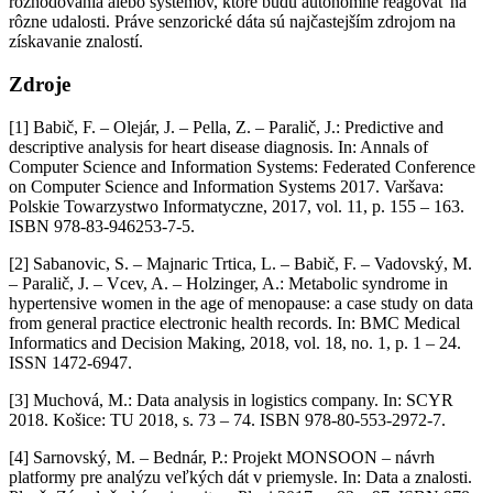
rozhodovania alebo systémov, ktoré budú autonómne reagovať na
rôzne udalosti. Práve senzorické dáta sú najčastejším zdrojom na
získavanie znalostí.
Zdroje
[1] Babič, F. – Olejár, J. – Pella, Z. – Paralič, J.: Predictive and
descriptive analysis for heart disease diagnosis. In: Annals of
Computer Science and Information Systems: Federated Conference
on Computer Science and Information Systems 2017. Varšava:
Polskie Towarzystwo Informatyczne, 2017, vol. 11, p. 155 – 163.
ISBN 978-83-946253-7-5.
[2] Sabanovic, S. – Majnaric Trtica, L. – Babič, F. – Vadovský, M.
– Paralič, J. – Vcev, A. – Holzinger, A.: Metabolic syndrome in
hypertensive women in the age of menopause: a case study on data
from general practice electronic health records. In: BMC Medical
Informatics and Decision Making, 2018, vol. 18, no. 1, p. 1 – 24.
ISSN 1472-6947.
[3] Muchová, M.: Data analysis in logistics company. In: SCYR
2018. Košice: TU 2018, s. 73 – 74. ISBN 978-80-553-2972-7.
[4] Sarnovský, M. – Bednár, P.: Projekt MONSOON – návrh
platformy pre analýzu veľkých dát v priemysle. In: Data a znalosti.