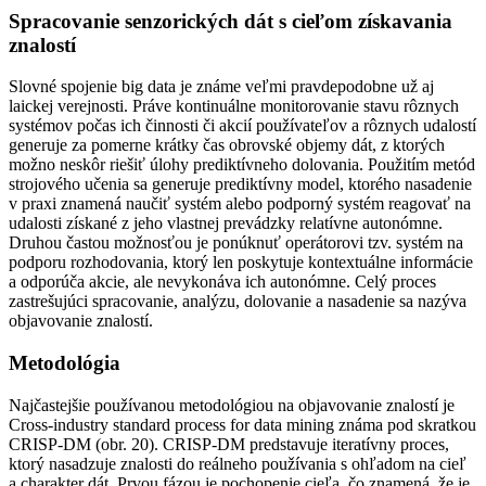
Spracovanie senzorických dát s cieľom získavania
znalostí
Slovné spojenie big data je známe veľmi pravdepodobne už aj
laickej verejnosti. Práve kontinuálne monitorovanie stavu rôznych
systémov počas ich činnosti či akcií používateľov a rôznych udalostí
generuje za pomerne krátky čas obrovské objemy dát, z ktorých
možno neskôr riešiť úlohy prediktívneho dolovania. Použitím metód
strojového učenia sa generuje prediktívny model, ktorého nasadenie
v praxi znamená naučiť systém alebo podporný systém reagovať na
udalosti získané z jeho vlastnej prevádzky relatívne autonómne.
Druhou častou možnosťou je ponúknuť operátorovi tzv. systém na
podporu rozhodovania, ktorý len poskytuje kontextuálne informácie
a odporúča akcie, ale nevykonáva ich autonómne. Celý proces
zastrešujúci spracovanie, analýzu, dolovanie a nasadenie sa nazýva
objavovanie znalostí.
Metodológia
Najčastejšie používanou metodológiou na objavovanie znalostí je
Cross-industry standard process for data mining známa pod skratkou
CRISP-DM (obr. 20). CRISP-DM predstavuje iteratívny proces,
ktorý nasadzuje znalosti do reálneho používania s ohľadom na cieľ
a charakter dát. Prvou fázou je pochopenie cieľa, čo znamená, že je