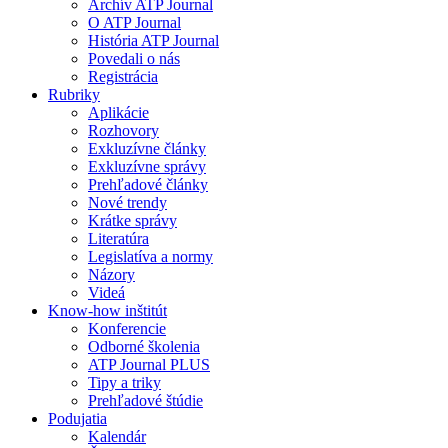
Archív ATP Journal
O ATP Journal
História ATP Journal
Povedali o nás
Registrácia
Rubriky
Aplikácie
Rozhovory
Exkluzívne články
Exkluzívne správy
Prehľadové články
Nové trendy
Krátke správy
Literatúra
Legislatíva a normy
Názory
Videá
Know-how inštitút
Konferencie
Odborné školenia
ATP Journal PLUS
Tipy a triky
Prehľadové štúdie
Podujatia
Kalendár