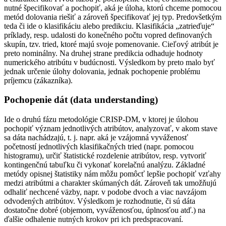
nutné špecifikovať a pochopiť, aká je úloha, ktorú chceme pomocou
metód dolovania riešiť a zároveň špecifikovať jej typ. Predovšetkým
teda či ide o klasifikáciu alebo predikciu. Klasifikácia „zatrieďuje“
príklady, resp. udalosti do konečného počtu vopred definovaných
skupín, tzv. tried, ktoré majú svoje pomenovanie. Cieľový atribút je
preto nominálny. Na druhej strane predikcia odhaduje hodnoty
numerického atribútu v budúcnosti. Výsledkom by preto malo byť
jednak určenie úlohy dolovania, jednak pochopenie problému
príjemcu (zákazníka).
Pochopenie dát (data understanding)
Ide o druhú fázu metodológie CRISP-DM, v ktorej je úlohou
pochopiť význam jednotlivých atribútov, analyzovať, v akom stave
sa dáta nachádzajú, t. j. napr. aká je vzájomná vyváženosť
početností jednotlivých klasifikačných tried (napr. pomocou
histogramu), určiť štatistické rozdelenie atribútov, resp. vytvoriť
kontingenčnú tabuľku či vykonať korelačnú analýzu. Základné
metódy opisnej štatistiky nám môžu pomôcť lepšie pochopiť vzťahy
medzi atribútmi a charakter skúmaných dát. Zároveň tak umožňujú
odhaliť nechcené väzby, napr. v podobe dvoch a viac navzájom
odvodených atribútov. Výsledkom je rozhodnutie, či sú dáta
dostatočne dobré (objemom, vyváženosťou, úplnosťou atď.) na
ďalšie odhalenie nutných krokov pri ich predspracovaní.