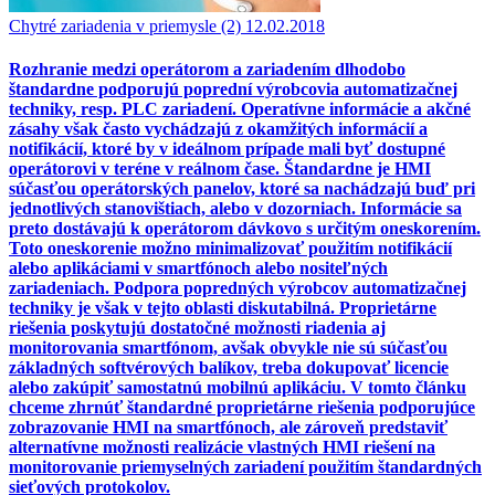
Chytré zariadenia v priemysle (2)
12.02.2018
Rozhranie medzi operátorom a zariadením dlhodobo
štandardne podporujú poprední výrobcovia automatizačnej
techniky, resp. PLC zariadení. Operatívne informácie a akčné
zásahy však často vychádzajú z okamžitých informácií a
notifikácií, ktoré by v ideálnom prípade mali byť dostupné
operátorovi v teréne v reálnom čase. Štandardne je HMI
súčasťou operátorských panelov, ktoré sa nachádzajú buď pri
jednotlivých stanovištiach, alebo v dozorniach. Informácie sa
preto dostávajú k operátorom dávkovo s určitým oneskorením.
Toto oneskorenie možno minimalizovať použitím notifikácií
alebo aplikáciami v smartfónoch alebo nositeľných
zariadeniach. Podpora popredných výrobcov automatizačnej
techniky je však v tejto oblasti diskutabilná. Proprietárne
riešenia poskytujú dostatočné možnosti riadenia aj
monitorovania smartfónom, avšak obvykle nie sú súčasťou
základných softvérových balíkov, treba dokupovať licencie
alebo zakúpiť samostatnú mobilnú aplikáciu. V tomto článku
chceme zhrnúť štandardné proprietárne riešenia podporujúce
zobrazovanie HMI na smartfónoch, ale zároveň predstaviť
alternatívne možnosti realizácie vlastných HMI riešení na
monitorovanie priemyselných zariadení použitím štandardných
sieťových protokolov.