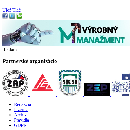
Ulož
Tlač
Reklama
Partnerské organizácie
Redakcia
Inzercia
Archív
Pravidlá
GDPR