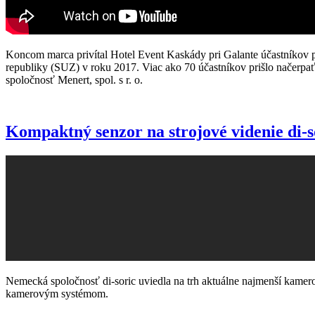
Koncom marca privítal Hotel Event Kaskády pri Galante účastníkov 
republiky (SUZ) v roku 2017. Viac ako 70 účastníkov prišlo načerpať
spoločnosť Menert, spol. s r. o.
Kompaktný senzor na strojové videnie di-s
Nemecká spoločnosť di-soric uviedla na trh aktuálne najmenší kamer
kamerovým systémom.