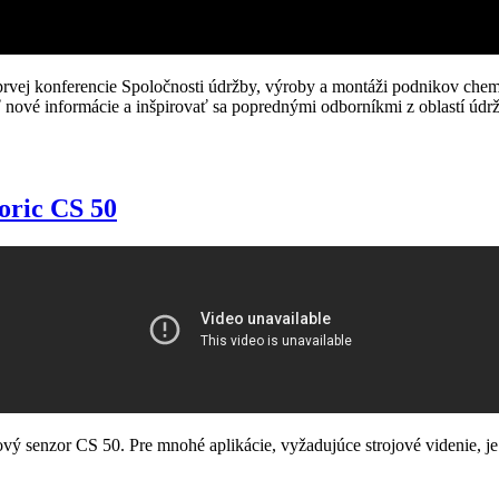
prvej konferencie Spoločnosti údržby, výroby a montáži podnikov che
 nové informácie a inšpirovať sa poprednými odborníkmi z oblastí údrž
oric CS 50
ový senzor CS 50. Pre mnohé aplikácie, vyžadujúce strojové videnie, 