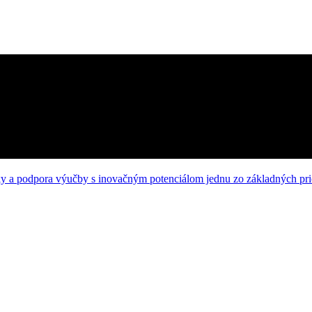
ky a podpora výučby s inovačným potenciálom jednu zo základných prio