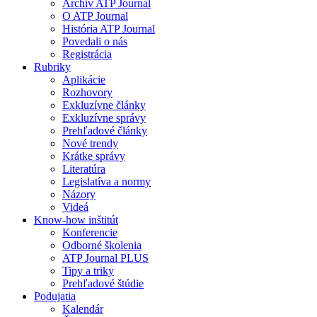
Archív ATP Journal
O ATP Journal
História ATP Journal
Povedali o nás
Registrácia
Rubriky
Aplikácie
Rozhovory
Exkluzívne články
Exkluzívne správy
Prehľadové články
Nové trendy
Krátke správy
Literatúra
Legislatíva a normy
Názory
Videá
Know-how inštitút
Konferencie
Odborné školenia
ATP Journal PLUS
Tipy a triky
Prehľadové štúdie
Podujatia
Kalendár