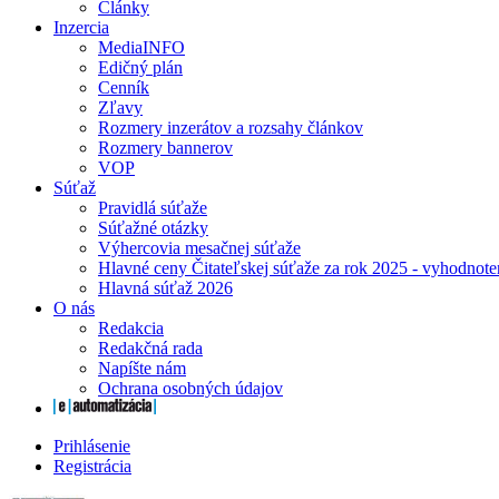
Články
Inzercia
MediaINFO
Edičný plán
Cenník
Zľavy
Rozmery inzerátov a rozsahy článkov
Rozmery bannerov
VOP
Súťaž
Pravidlá súťaže
Súťažné otázky
Výhercovia mesačnej súťaže
Hlavné ceny Čitateľskej súťaže za rok 2025 - vyhodnote
Hlavná súťaž 2026
O nás
Redakcia
Redakčná rada
Napíšte nám
Ochrana osobných údajov
Prihlásenie
Registrácia