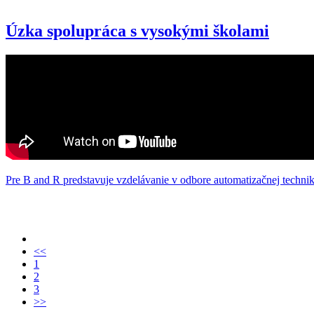
Úzka spolupráca s vysokými školami
Pre B and R predstavuje vzdelávanie v odbore automatizačnej techni
<<
1
2
3
>>