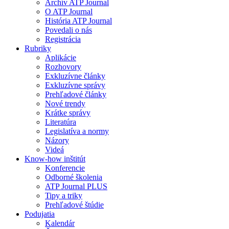
Archív ATP Journal
O ATP Journal
História ATP Journal
Povedali o nás
Registrácia
Rubriky
Aplikácie
Rozhovory
Exkluzívne články
Exkluzívne správy
Prehľadové články
Nové trendy
Krátke správy
Literatúra
Legislatíva a normy
Názory
Videá
Know-how inštitút
Konferencie
Odborné školenia
ATP Journal PLUS
Tipy a triky
Prehľadové štúdie
Podujatia
Kalendár