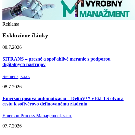
Reklama
Exkluzívne články
08.7.2026
SITRANS – presné a spoľahlivé meranie s podporou
digitálnych nástrojov
Siemens, s.r.o.
08.7.2026
Emerson posúva automatizáciu – DeltaV™ v16.LTS otvára
cestu k softvérovo definovanému riadeniu
Emerson Process Management, s.r.o.
07.7.2026