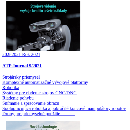
20.9.2021
Rok 2021
ATP Journal 9/2021
Strojársky priemysel
Komplexné automatizačné vývojové platformy
Robotika
Systémy pre riadenie strojov CNC/DNC
Riadenie pohybu
Snímanie a spracovanie obrazu
Spolupracujúca robotika a pokročilé koncové manipulátory robotov
Drony pre priemyselné použitie