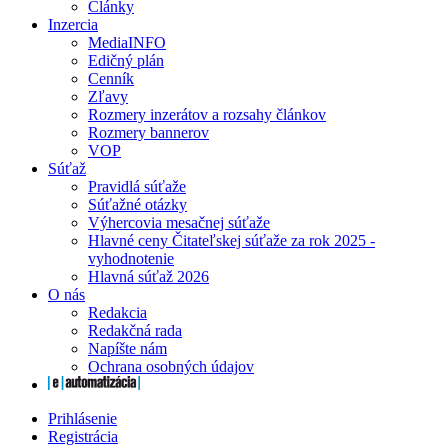
Články
Inzercia
MediaINFO
Edičný plán
Cenník
Zľavy
Rozmery inzerátov a rozsahy článkov
Rozmery bannerov
VOP
Súťaž
Pravidlá súťaže
Súťažné otázky
Výhercovia mesačnej súťaže
Hlavné ceny Čitateľskej súťaže za rok 2025 -
vyhodnotenie
Hlavná súťaž 2026
O nás
Redakcia
Redakčná rada
Napíšte nám
Ochrana osobných údajov
Prihlásenie
Registrácia