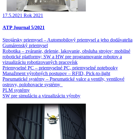
17.5.2021
Rok 2021
ATP Journal 5/2021
Strojársky priemysel – Automobilový priemysel a jeho dodávatelia
Gumárenský priemysel
Robotika – zváranie, delenie, lakovanie, obsluha strojov; mobilné
robotické platformy; SW a HW pre programovanie robotov a
vizualizáciu robotizovaných pracovísk
Priemyselné PC – priemyselné PC, priemyselné notebooky
Manažment výrobných postupov – RFID, Pick-to-light
Pneumatické systémy – Pneumatické valce a ventily, ventilové
ostrovy, polohovacie systémy
PLM systémy
SW pre simuláciu a vizualizáciu výroby