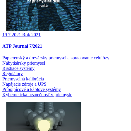
19.7.2021
Rok 2021
ATP Journal 7/2021
Papierenský a drevársky priemysel a spracovanie celulózy
Nábytkársky priemysel
Riadiace systémy
Regulátory
Priemyselná kalibrácia
Napájacie zdroje a UPS
Prípojnícové a káblove systémy
Kybernetická bezpečnosť v priemysle