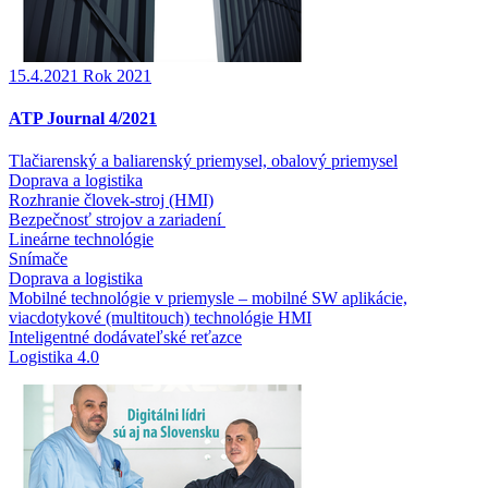
15.4.2021
Rok 2021
ATP Journal 4/2021
Tlačiarenský a baliarenský priemysel, obalový priemysel
Doprava a logistika
Rozhranie človek-stroj (HMI)
Bezpečnosť strojov a zariadení
Lineárne technológie
Snímače
Doprava a logistika
Mobilné technológie v priemysle – mobilné SW aplikácie,
viacdotykové (multitouch) technológie HMI
Inteligentné dodávateľské reťazce
Logistika 4.0