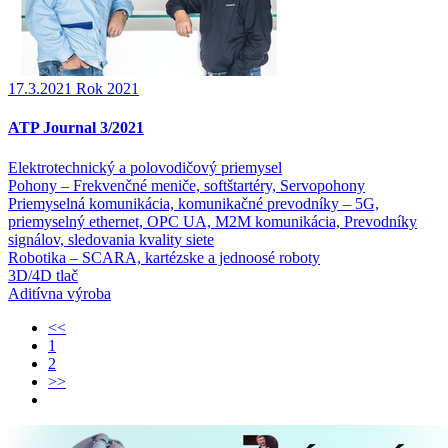
17.3.2021
Rok 2021
ATP Journal 3/2021
Elektrotechnický a polovodičový priemysel
Pohony – Frekvenčné meniče, softštartéry, Servopohony
Priemyselná komunikácia, komunikačné prevodníky – 5G,
priemyselný ethernet, OPC UA, M2M komunikácia, Prevodníky
signálov, sledovania kvality siete
Robotika – SCARA, kartézske a jednoosé roboty
3D/4D tlač
Aditívna výroba
<<
1
2
>>