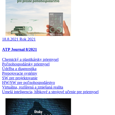
18.8.2021
Rok 2021
ATP Journal 8/2021
Chemický a plastikársky priemysel
Poľnohospodársky priemysel
Údržba a diagnostika
Prepojovacie systémy
SW pre projektovanie
HW/SW pre poľnohospodárstvo
Virtuálna, rozšírená a zmiešaná realita
Umelá inteligencia, hĺbkové a strojové učenie pre priemysel