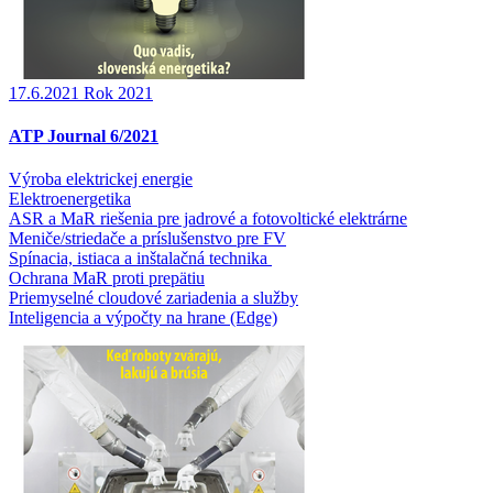
17.6.2021
Rok 2021
ATP Journal 6/2021
Výroba elektrickej energie
Elektroenergetika
ASR a MaR riešenia pre jadrové a fotovoltické elektrárne
Meniče/striedače a príslušenstvo pre FV
Spínacia, istiaca a inštalačná technika
Ochrana MaR proti prepätiu
Priemyselné cloudové zariadenia a služby
Inteligencia a výpočty na hrane (Edge)