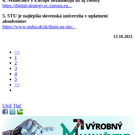
4. Nemocnice v Európe dezinfikujú už aj roboty
https://digital-strategy.ec.europa.eu...
5. STU je najlepšia slovenská univerzita v uplatnení
absolventov
https://www.stuba.sk/sk/diani-na-stu/..
.
13.10.2021
<<
1
2
3
4
5
>>
Ulož
Tlač