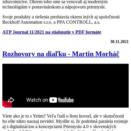
zdravotníctve. Okrem toho sme sa venovali aj moderným
technológiám v potravinárskom a nápojovom priemysle.
Svoje produkty a riešenia predstavia okrem iných aj spoločnosti
Beckhoff Automation s.r.o. a PPA CONTROLL, a.s.
ATP Journal 11/2021
na stiahnutie v PDF formáte
30.11.2021
Rozhovory na diaľku - Martin Morháč
Viete ako je to s Yetim? Veľa ľudí o ňom hovorí, ale v skutočnosti
ho ešte nikto naozaj nevidel. Myslíte si, že podobná paralela existuje
aj s digitalizáciou a koncepciami Priemyslu 4.0 v slovenských