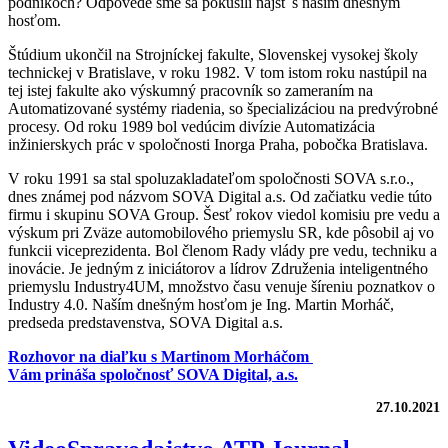
podnikoch? Odpovede sme sa pokúsili nájsť s naším dnešným
hosťom.
Štúdium ukončil na Strojníckej fakulte, Slovenskej vysokej školy
technickej v Bratislave, v roku 1982. V tom istom roku nastúpil na
tej istej fakulte ako výskumný pracovník so zameraním na
Automatizované systémy riadenia, so špecializáciou na predvýrobné
procesy. Od roku 1989 bol vedúcim divízie Automatizácia
inžinierskych prác v spoločnosti Inorga Praha, pobočka Bratislava.
V roku 1991 sa stal spoluzakladateľom spoločnosti SOVA s.r.o.,
dnes známej pod názvom SOVA Digital a.s. Od začiatku vedie túto
firmu i skupinu SOVA Group. Šesť rokov viedol komisiu pre vedu a
výskum pri Zväze automobilového priemyslu SR, kde pôsobil aj vo
funkcii viceprezidenta. Bol členom Rady vlády pre vedu, techniku a
inovácie. Je jedným z iniciátorov a lídrov Združenia inteligentného
priemyslu Industry4UM, množstvo času venuje šíreniu poznatkov o
Industry 4.0. Naším dnešným hosťom je Ing. Martin Morháč,
predseda predstavenstva, SOVA Digital a.s.
Rozhovor na diaľku s Martinom Morháčom
Vám prináša spoločnosť SOVA Digital, a.s.
27.10.2021