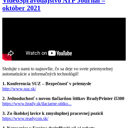
VideoSpravodajstvo ATP Journal –
október 2021
Sledujte s nami to najnovšie, čo sa deje vo svete priemyselnej
automatizácie a informačných technológií!
1. Konferencia SUZ – Bezpečnosť v priemysle
http://www.suz.sk/
2. Jednoduchosť s novou tlačiarňou štítkov BradyPrinter i5300
https://www.brady.sk/tlaciarne-stitko...
3. Zo školskej lavice k zmysluplnej pracovnej pozícii
https://www.readycon.sk/