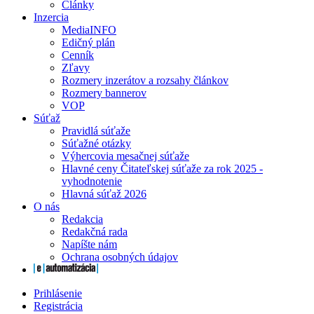
Články
Inzercia
MediaINFO
Edičný plán
Cenník
Zľavy
Rozmery inzerátov a rozsahy článkov
Rozmery bannerov
VOP
Súťaž
Pravidlá súťaže
Súťažné otázky
Výhercovia mesačnej súťaže
Hlavné ceny Čitateľskej súťaže za rok 2025 -
vyhodnotenie
Hlavná súťaž 2026
O nás
Redakcia
Redakčná rada
Napíšte nám
Ochrana osobných údajov
Prihlásenie
Registrácia