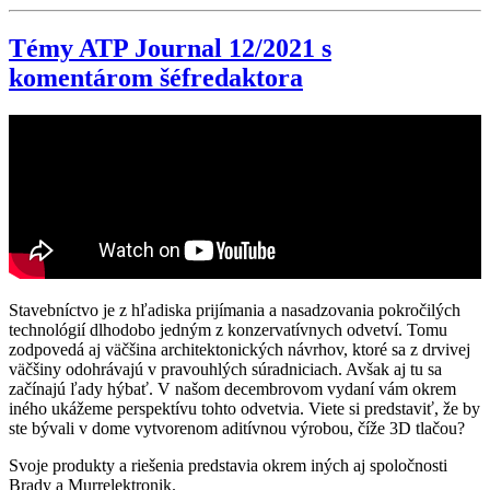
Témy ATP Journal 12/2021 s
komentárom šéfredaktora
Stavebníctvo je z hľadiska prijímania a nasadzovania pokročilých
technológií dlhodobo jedným z konzervatívnych odvetví. Tomu
zodpovedá aj väčšina architektonických návrhov, ktoré sa z drvivej
väčšiny odohrávajú v pravouhlých súradniciach. Avšak aj tu sa
začínajú ľady hýbať. V našom decembrovom vydaní vám okrem
iného ukážeme perspektívu tohto odvetvia. Viete si predstaviť, že by
ste bývali v dome vytvorenom aditívnou výrobou, číže 3D tlačou?
Svoje produkty a riešenia predstavia okrem iných aj spoločnosti
Brady a Murrelektronik.