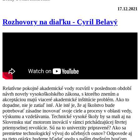
17.12.2021
Rozhovory na diaľku - Cyril Belavý
Relatívne pokojné akademické vody rozvíril v poslednom období
návrh novely vysokoškolského zákona, s ktorého znením a
akceptáciou majú viaceré akademické inštitúcie problém. Ako to
dopadne, nie je zatiaľ isté. Ale isté je, že aj školstvo bude
potrebovať zásadne inovovať svoje ciele a procesy v oblasti vedy,
výskumu a vzdelávania. Technické vysoké školy by sa mali aj na
Slovensku stať motorom inovácií v rámci prichádzajúcej štvrtej
priemyselnej revolúcie. Sú na to univerzity pripravené? Ako sa
premietne technologický vývoj do učebných osnov? Odpovede aj
na tieto otázky budeme hľadať spolu s naším dnešným hosťom,