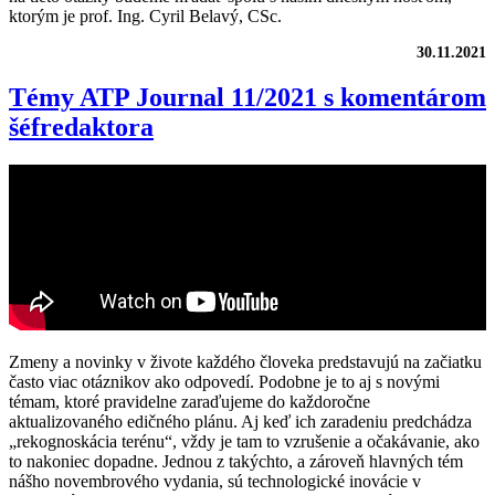
ktorým je prof. Ing. Cyril Belavý, CSc.
30.11.2021
Témy ATP Journal 11/2021 s komentárom
šéfredaktora
Zmeny a novinky v živote každého človeka predstavujú na začiatku
často viac otáznikov ako odpovedí. Podobne je to aj s novými
témam, ktoré pravidelne zaraďujeme do každoročne
aktualizovaného edičného plánu. Aj keď ich zaradeniu predchádza
„rekognoskácia terénu“, vždy je tam to vzrušenie a očakávanie, ako
to nakoniec dopadne. Jednou z takýchto, a zároveň hlavných tém
nášho novembrového vydania, sú technologické inovácie v