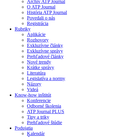
Archív ATP Journal
O ATP Journal
História ATP Journal
Povedali o nás
Registrácia
Rubriky
Aplikácie
Rozhovory
Exkluzívne články
Exkluzívne správy
Prehľadové články
Nové trendy
Krátke správy
Literatúra
Legislatíva a normy
Názory
Videá
Know-how inštitút
Konferencie
Odborné školenia
ATP Journal PLUS
Tipy a triky
Prehľadové štúdie
Podujatia
Kalendár