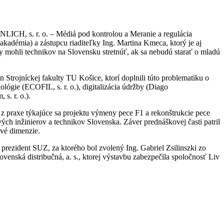
NNLICH, s. r. o. – Médiá pod kontrolou a Meranie a regulácia
démia) a zástupcu riaditeľky Ing. Martina Kmeca, ktorý je aj
y mohli technikov na Slovensku stretnúť, ak sa nebudú starať o mladú
Strojníckej fakulty TU Košice, ktorí doplnili túto problematiku o
lógie (ECOFIL, s. r. o.), digitalizácia údržby (Diago
 s. r. o.).
z praxe týkajúce sa projektu výmeny pece F1 a rekonštrukcie pece
ch inžinierov a technikov Slovenska. Záver prednáškovej časti patril
ové dimenzie.
rezident SUZ, za ktorého bol zvolený Ing. Gabriel Zsilinszki zo
enská distribučná, a. s., ktorej výstavbu zabezpečila spoločnosť Liv