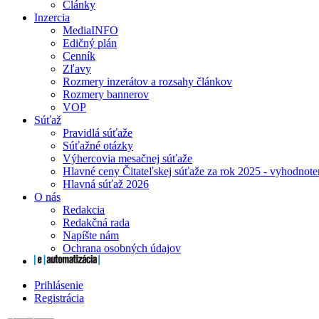
Články
Inzercia
MediaINFO
Edičný plán
Cenník
Zľavy
Rozmery inzerátov a rozsahy článkov
Rozmery bannerov
VOP
Súťaž
Pravidlá súťaže
Súťažné otázky
Výhercovia mesačnej súťaže
Hlavné ceny Čitateľskej súťaže za rok 2025 - vyhodnote
Hlavná súťaž 2026
O nás
Redakcia
Redakčná rada
Napíšte nám
Ochrana osobných údajov
Prihlásenie
Registrácia