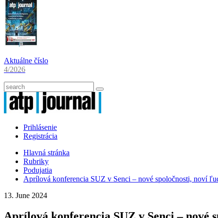
Aktuálne číslo
4/2026
Prihlásenie
Registrácia
Hlavná stránka
Rubriky
Podujatia
Aprílová konferencia SUZ v Senci – nové spoločnosti, noví ľu
13. June 2024
Aprílová konferencia SUZ v Senci – nové sp