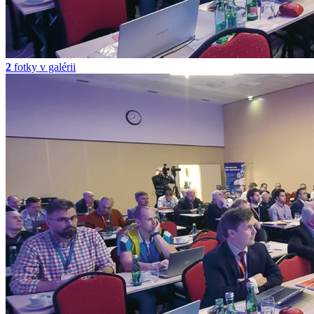
2
fotky v galérii