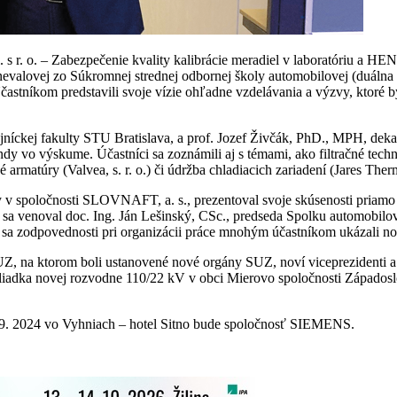
 s r. o. – Zabezpečenie kvality kalibrácie meradiel v laboratóriu a HE
ovej zo Súkromnej strednej odbornej školy automobilovej (duálna aka
astníkom predstavili svoje vízie ohľadne vzdelávania a výzvy, ktoré b
íckej fakulty STU Bratislava, a prof. Jozef Živčák, PhD., MPH, dekan 
dy vo výskume. Účastníci sa zoznámili aj s témami, ako filtračné techno
 armatúry (Valvea, s. r. o.) či údržba chladiacich zariadení (Jares Therm,
y v spoločnosti SLOVNAFT, a. s., prezentoval svoje skúsenosti priamo 
sa venoval doc. Ing. Ján Lešinský, CSc., predseda Spolku automobilový
aní sa zodpovednosti pri organizácii práce mnohým účastníkom ukázali n
 na ktorom boli ustanovené nové orgány SUZ, noví viceprezidenti a p
iadka novej rozvodne 110/22 kV v obci Mierovo spoločnosti Západoslov
 9. 2024 vo Vyhniach – hotel Sitno bude spoločnosť SIEMENS.