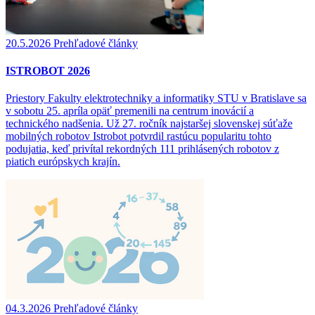
20.5.2026
Prehľadové články
ISTROBOT 2026
Priestory Fakulty elektrotechniky a informatiky STU v Bratislave sa
v sobotu 25. apríla opäť premenili na centrum inovácií a
technického nadšenia. Už 27. ročník najstaršej slovenskej súťaže
mobilných robotov Istrobot potvrdil rastúcu popularitu tohto
podujatia, keď privítal rekordných 111 prihlásených robotov z
piatich európskych krajín.
04.3.2026
Prehľadové články