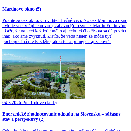
Martinovo okno (5)
Pozrite sa cez okno. Čo vidíte? Bežné veci. No cez Martinovo okno
uvidíte veci v úplne novom, zábavnejšom svetle. Martin Foltin vám
ukáže, že na veci každodenného aj technického života sa dá pozrieť
inak, ako sme zvyknutí. Zistíte, že veda nielen že môže byť
pochopiteľná pre každého, ale ešte sa pri nej dá aj zabaviť.
04.3.2026
Prehľadové články
Energetické zhodnocovanie odpadu na Slovensku – súčasný
stav a perspektívy (2)
Odpadové hospodárstvo predstavuje integrálnu súčasť všetkých