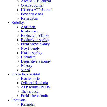
Archív ATP Journal
O ATP Journal
História ATP Journal
Povedali o nás
Registrácia
Rubriky
Aplikácie
Rozhovory
Exkluzívne články
Exkluzívne správy
Prehľadové články
Nové trendy
Krátke správy
Literatúra
Legislatíva a normy
Názory
Videá
Know-how inštitút
Konferencie
Odborné školenia
ATP Journal PLUS
Tipy a triky
Prehľadové štúdie
Podujatia
Kalendár