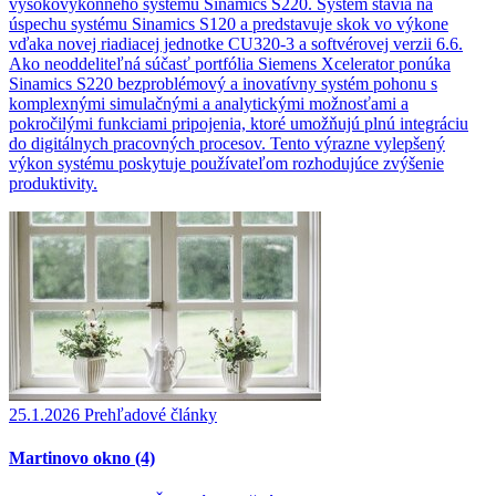
vysokovýkonného systému Sinamics S220. Systém stavia na
úspechu systému Sinamics S120 a predstavuje skok vo výkone
vďaka novej riadiacej jednotke CU320-3 a softvérovej verzii 6.6.
Ako neoddeliteľná súčasť portfólia Siemens Xcelerator ponúka
Sinamics S220 bezproblémový a inovatívny systém pohonu s
komplexnými simulačnými a analytickými možnosťami a
pokročilými funkciami pripojenia, ktoré umožňujú plnú integráciu
do digitálnych pracovných procesov. Tento výrazne vylepšený
výkon systému poskytuje používateľom rozhodujúce zvýšenie
produktivity.
25.1.2026
Prehľadové články
Martinovo okno (4)