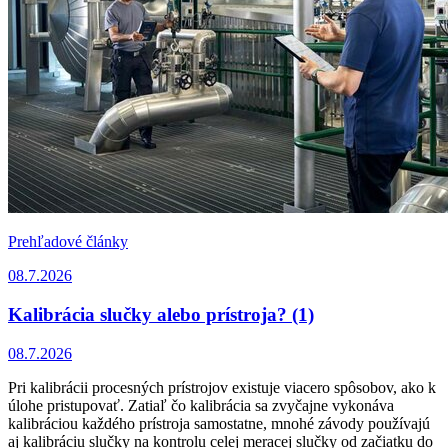
Prehľadové články
08.7.2026
Kalibrácia slučky alebo prístroja? (1)
08.7.2026
Pri kalibrácii procesných prístrojov existuje viacero spôsobov, ako k
úlohe pristupovať. Zatiaľ čo kalibrácia sa zvyčajne vykonáva
kalibráciou každého prístroja samostatne, mnohé závody používajú
aj kalibráciu slučky na kontrolu celej meracej slučky od začiatku do