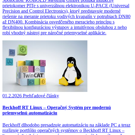
Spoločnosť KOBOLD Messring GmbH ponúka indukčný
prietokomer PITe s univerzálnou elektronikou U-PACE (Universal
Precision and Control Electronics), ktorý predstavuje moderné
riešenie na meranie prietoku vodivých kvapalín v potrubiach DN80
až DN400. Kombinácia osvedčeného meracieho princípu s
flexibilnou konfiguráciou výstupov a intuitívnou obsluhou z neho
robí vhodný nástroj pre náročné priemyselné aplikácie.
01.2.2026
Prehľadové články
Beckhoff RT Linux – Operačný Systém pre modernú
priemyselnú automatizáciu
Beckhoff dlhodobo presadzuje automatizáciu na základe PC a teraz
rozširuje portfólio operačných systémov o Beckhoff RT Linux –