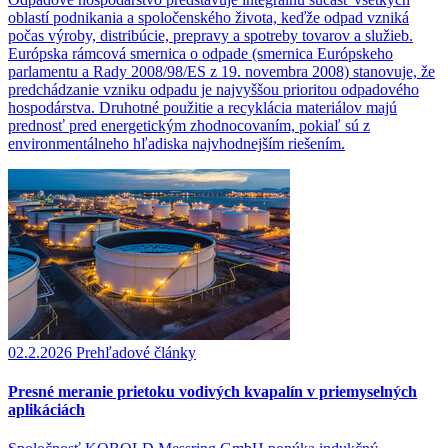
oblastí podnikania a spoločenského života, keďže odpad vzniká
počas výroby, distribúcie, prepravy a spotreby tovarov a služieb.
Európska rámcová smernica o odpade (smernica Európskeho
parlamentu a Rady 2008/98/ES z 19. novembra 2008) stanovuje, že
predchádzanie vzniku odpadu je najvyššou prioritou odpadového
hospodárstva. Druhotné použitie a recyklácia materiálov majú
prednosť pred energetickým zhodnocovaním, pokiaľ sú z
environmentálneho hľadiska najvhodnejším riešením.
02.2.2026
Prehľadové články
Presné meranie prietoku vodivých kvapalín v priemyselných
aplikáciách