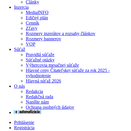
Články
Inzercia
MediaINFO
Edičný plán
Cenník
Zľavy
Rozmery inzerátov a rozsahy článkov
Rozmery bannerov
VOP
Súťaž
Pravidlá súťaže
Súťažné otázky
Výhercovia mesačnej súťaže
Hlavné ceny Čitateľskej súťaže za rok 2025 -
vyhodnotenie
Hlavná súťaž 2026
O nás
Redakcia
Redakčná rada
Napíšte nám
Ochrana osobných údajov
Prihlásenie
Registrácia