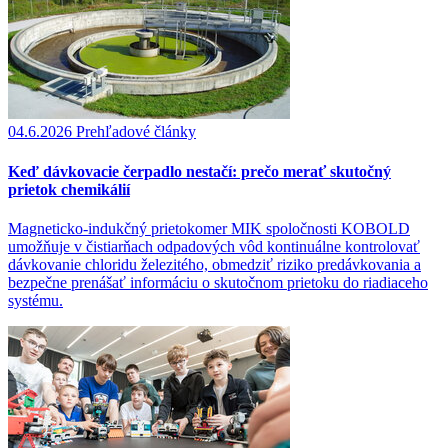
04.6.2026
Prehľadové články
Keď dávkovacie čerpadlo nestačí: prečo merať skutočný
prietok chemikálií
Magneticko-indukčný prietokomer MIK spoločnosti KOBOLD
umožňuje v čistiarňach odpadových vôd kontinuálne kontrolovať
dávkovanie chloridu železitého, obmedziť riziko predávkovania a
bezpečne prenášať informáciu o skutočnom prietoku do riadiaceho
systému.