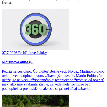
konca.
07.7.2026
Prehľadové články
Martinovo okno (6)
Pozrite sa cez okno. Čo vidíte? Bežné veci. No cez Martinovo okno
uvidíte veci v úplne novom, zábavnejšom svetle. Martin Foltin vám
ukáže, že na veci každodenného aj technického života sa dá pozrieť
inak, ako sme zvyknutí. Zistíte, že veda nielenže môže byť
pochopiteľná pre každého, ale ešte sa pri nej dá aj zabaviť.