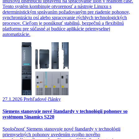
linuxovú distribúciu upravenú na spracovanie úloh v reálnom čase.
Tento systém kombinuje otvorenosť a nástroje Linuxu s
deterministickým správaním požadovaným pre riadenie pohonov,
synchronizáciu osí alebo spracovanie rýchlych technologických
procesov. Cieľom je ponúknuť stabilnú, bezpečnú a flexibilnú
platformu pre súčasné aj budúce aplikácie priemyselnej
automatizácie.
27.1.2026
Prehľadové články
Siemens stanovuje nové štandardy v technológii pohonov so
systémom Sinamics S220
Spoločnosť Siemens stanovuje nové štandardy v technológii
priemyselných pohonov uvedením svojho nového