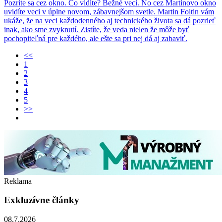
Pozrite sa cez okno. Čo vidíte? Bežné veci. No cez Martinovo okno
uvidíte veci v úplne novom, zábavnejšom svetle. Martin Foltin vám
ukáže, že na veci každodenného aj technického života sa dá pozrieť
inak, ako sme zvyknutí. Zistíte, že veda nielen že môže byť
pochopiteľná pre každého, ale ešte sa pri nej dá aj zabaviť.
<<
1
2
3
4
5
>>
Reklama
Exkluzívne články
08.7.2026