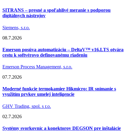
SITRANS – presné a spoľahlivé meranie s podporou
digitálnych nástrojov
Siemens, s.r.o.
08.7.2026
Emerson posúva automatizáciu – DeltaV™ v16.LTS otvára
cestu k softvérovo definovanému riadeniu
Emerson Process Management, s.r.o.
07.7.2026
Moderné funkcie termokamier Hikmicro: IR snímanie s
využitím prvkov umelej inteligencie
GHV Trading, spol. s r.o.
02.7.2026
Systémy svorkovníc a konektorov DEGSON pre inštalácie