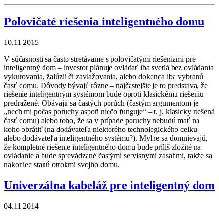
Polovičaté riešenia inteligentného domu
10.11.2015
V súčasnosti sa často stretávame s polovičatými riešeniami pre
inteligentný dom – investor plánuje ovládať iba svetlá bez ovládania
vykurovania, žalúzií či zavlažovania, alebo dokonca iba vybranú
časť domu. Dôvody bývajú rôzne – najčastejšie je to predstava, že
riešenie inteligentným systémom bude oproti klasickému riešeniu
predražené. Obávajú sa častých porúch (častým argumentom je
„nech mi počas poruchy aspoň niečo funguje“ – t. j. klasicky riešená
časť domu) alebo toho, že sa v prípade poruchy nebudú mať na
koho obrátiť (na dodávateľa niektorého technologického celku
alebo dodávateľa inteligentného systému?). Mylne sa domnievajú,
že kompletné riešenie inteligentného domu bude príliš zložité na
ovládanie a bude sprevádzané častými servisnými zásahmi, takže sa
nakoniec stanú otrokmi svojho domu.
Univerzálna kabeláž pre inteligentný dom
04.11.2014