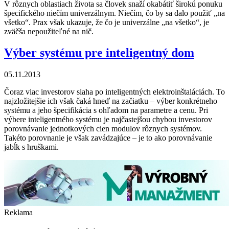
V rôznych oblastiach života sa človek snaží okabátiť širokú ponuku
špecifického niečím univerzálnym. Niečím, čo by sa dalo použiť „na
všetko“. Prax však ukazuje, že čo je univerzálne „na všetko“, je
zväčša nepoužiteľné na nič.
Výber systému pre inteligentný dom
05.11.2013
Čoraz viac investorov siaha po inteligentných elektroinštaláciách. To
najzložitejšie ich však čaká hneď na začiatku – výber konkrétneho
systému a jeho špecifikácia s ohľadom na parametre a cenu. Pri
výbere inteligentného systému je najčastejšou chybou investorov
porovnávanie jednotkových cien modulov rôznych systémov.
Takéto porovnanie je však zavádzajúce – je to ako porovnávanie
jabĺk s hruškami.
Reklama