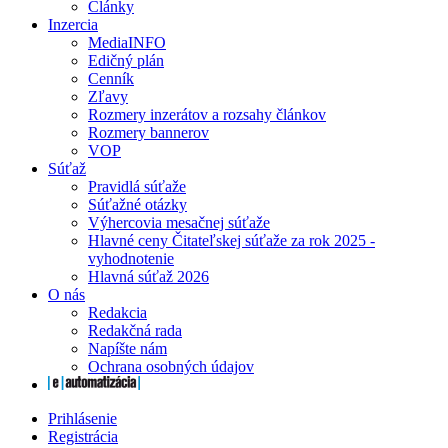
Články
Inzercia
MediaINFO
Edičný plán
Cenník
Zľavy
Rozmery inzerátov a rozsahy článkov
Rozmery bannerov
VOP
Súťaž
Pravidlá súťaže
Súťažné otázky
Výhercovia mesačnej súťaže
Hlavné ceny Čitateľskej súťaže za rok 2025 -
vyhodnotenie
Hlavná súťaž 2026
O nás
Redakcia
Redakčná rada
Napíšte nám
Ochrana osobných údajov
Prihlásenie
Registrácia