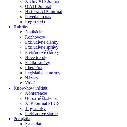
Archív ATP Journal
O ATP Journal
História ATP Journal
Povedali o nás
Registrácia
Rubriky
Aplikácie
Rozhovory
Exkluzívne články
Exkluzívne správy
Prehľadové články
Nové trendy
Krátke správy
Literatúra
Legislatíva a normy
Názory
Videá
Know-how inštitút
Konferencie
Odborné školenia
ATP Journal PLUS
Tipy a triky
Prehľadové štúdie
Podujatia
Kalendár