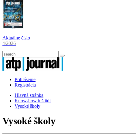
Aktuálne číslo
4/2026
Prihlásenie
Registrácia
Hlavná stránka
Know-how inštitút
Vysoké školy
Vysoké školy