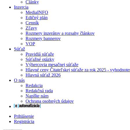
Články
Inzercia
MediaINFO
Edičný plán
Cenník
Zľavy
Rozmery inzerátov a rozsahy článkov
Rozmery bannerov
VOP
Súťaž
Pravidlá súťaže
Súťažné otázky
Výhercovia mesačnej súťaže
Hlavné ceny Čitateľskej súťaže za rok 2025 - vyhodnote
Hlavná súťaž 2026
O nás
Redakcia
Redakčná rada
Napíšte nám
Ochrana osobných údajov
Prihlásenie
Registrácia