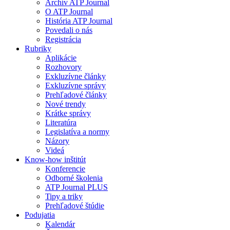
Archív ATP Journal
O ATP Journal
História ATP Journal
Povedali o nás
Registrácia
Rubriky
Aplikácie
Rozhovory
Exkluzívne články
Exkluzívne správy
Prehľadové články
Nové trendy
Krátke správy
Literatúra
Legislatíva a normy
Názory
Videá
Know-how inštitút
Konferencie
Odborné školenia
ATP Journal PLUS
Tipy a triky
Prehľadové štúdie
Podujatia
Kalendár