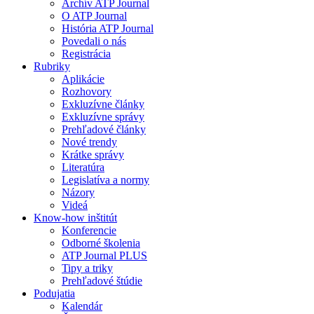
Archív ATP Journal
O ATP Journal
História ATP Journal
Povedali o nás
Registrácia
Rubriky
Aplikácie
Rozhovory
Exkluzívne články
Exkluzívne správy
Prehľadové články
Nové trendy
Krátke správy
Literatúra
Legislatíva a normy
Názory
Videá
Know-how inštitút
Konferencie
Odborné školenia
ATP Journal PLUS
Tipy a triky
Prehľadové štúdie
Podujatia
Kalendár