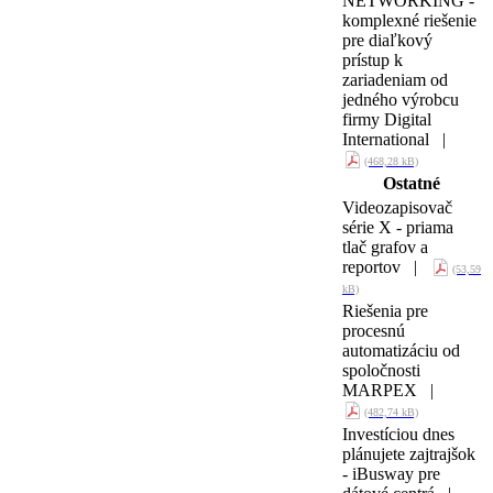
NETWORKING -
komplexné riešenie
pre diaľkový
prístup k
zariadeniam od
jedného výrobcu
firmy Digital
International |
(468,28 kB)
Ostatné
Videozapisovač
série X - priama
tlač grafov a
reportov |
(53,59
kB)
Riešenia pre
procesnú
automatizáciu od
spoločnosti
MARPEX |
(482,74 kB)
Investíciou dnes
plánujete zajtrajšok
- iBusway pre