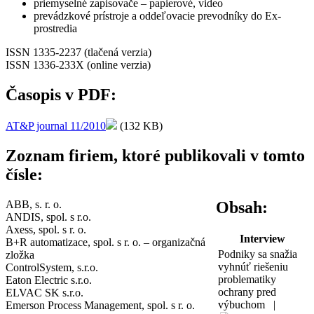
priemyselné zapisovače – papierové, video
prevádzkové prístroje a oddeľovacie prevodníky do Ex-
prostredia
ISSN 1335-2237 (tlačená verzia)
ISSN 1336-233X (online verzia)
Časopis v PDF:
AT&P journal 11/2010
(132 KB)
Zoznam firiem, ktoré publikovali v tomto
čísle:
ABB, s. r. o.
Obsah:
ANDIS, spol. s r.o.
Axess, spol. s r. o.
Interview
B+R automatizace, spol. s r. o. – organizačná
Podniky sa snažia
zložka
vyhnúť riešeniu
ControlSystem, s.r.o.
problematiky
Eaton Electric s.r.o.
ochrany pred
ELVAC SK s.r.o.
výbuchom |
Emerson Process Management, spol. s r. o.