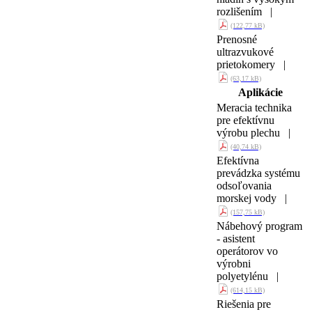
rozlišením |
(122,77 kB)
Prenosné
ultrazvukové
prietokomery |
(63,17 kB)
Aplikácie
Meracia technika
pre efektívnu
výrobu plechu |
(40,74 kB)
Efektívna
prevádzka systému
odsoľovania
morskej vody |
(157,75 kB)
Nábehový program
- asistent
operátorov vo
výrobni
polyetylénu |
(614,15 kB)
Riešenia pre