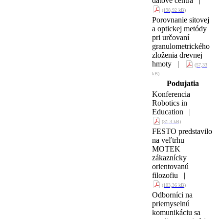
dátové centrá |
(198,92 kB)
Porovnanie sitovej
a optickej metódy
pri určovaní
granulometrického
zloženia drevnej
hmoty |
(57,33
kB)
Podujatia
Konferencia
Robotics in
Education |
(31,3 kB)
FESTO predstavilo
na veľtrhu
MOTEK
zákaznícky
orientovanú
filozofiu |
(103,36 kB)
Odborníci na
priemyselnú
komunikáciu sa