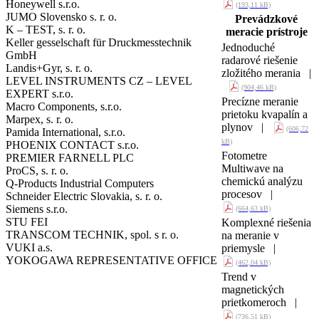
Honeywell s.r.o.
(193,11 kB)
JUMO Slovensko s. r. o.
Prevádzkové
K – TEST, s. r. o.
meracie prístroje
Keller gesselschaft für Druckmesstechnik
Jednoduché
GmbH
radarové riešenie
Landis+Gyr, s. r. o.
zložitého merania |
LEVEL INSTRUMENTS CZ – LEVEL
(904,46 kB)
EXPERT s.r.o.
Precízne meranie
Macro Components, s.r.o.
prietoku kvapalín a
Marpex, s. r. o.
plynov |
(606,72
Pamida International, s.r.o.
kB)
PHOENIX CONTACT s.r.o.
Fotometre
PREMIER FARNELL PLC
Multiwave na
ProCS, s. r. o.
chemickú analýzu
Q-Products Industrial Computers
procesov |
Schneider Electric Slovakia, s. r. o.
Siemens s.r.o.
(664,63 kB)
STU FEI
Komplexné riešenia
TRANSCOM TECHNIK, spol. s r. o.
na meranie v
VUKI a.s.
priemysle |
YOKOGAWA REPRESENTATIVE OFFICE
(462,04 kB)
Trend v
magnetických
prietkomeroch |
(736,51 kB)