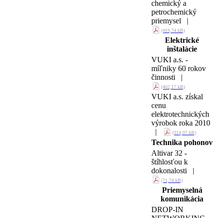
chemický a
petrochemický
priemysel |
(419,74 kB)
Elektrické
inštalácie
VUKI a.s. -
míľniky 60 rokov
činnosti |
(462,17 kB)
VUKI a.s. získal
cenu
elektrotechnických
výrobok roka 2010
|
(314,07 kB)
Technika pohonov
Altivar 32 -
štíhlosťou k
dokonalosti |
(71,74 kB)
Priemyselná
komunikácia
DROP-IN