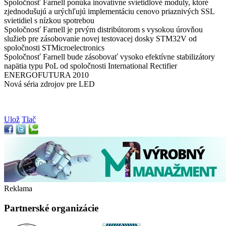
Spoločnosť Farnell ponúka inovatívne svietidlové moduly, ktoré
zjednodušujú a urýchľujú implementáciu cenovo priaznivých SSL
svietidiel s nízkou spotrebou
Spoločnosť Farnell je prvým distribútorom s vysokou úrovňou
služieb pre zásobovanie novej testovacej dosky STM32V od
spoločnosti STMicroelectronics
Spoločnosť Farnell bude zásobovať vysoko efektívne stabilizátory
napätia typu PoL od spoločnosti International Rectifier
ENERGOFUTURA 2010
Nová séria zdrojov pre LED
Ulož
Tlač
Reklama
Partnerské organizácie