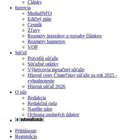
Články
Inzercia
MediaINFO
Edičný plán
Cenník
Zľavy
Rozmery inzerátov a rozsahy článkov
Rozmery bannerov
VOP
Súťaž
Pravidlá súťaže
Súťažné otázky
Výhercovia mesačnej súťaže
Hlavné ceny Čitateľskej súťaže za rok 2025 -
vyhodnotenie
Hlavná súťaž 2026
O nás
Redakcia
Redakčná rada
Napíšte nám
Ochrana osobných údajov
Prihlásenie
Registrácia