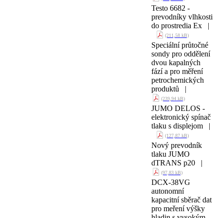
Testo 6682 -
prevodníky vlhkosti
do prostredia Ex |
(211,58 kB)
Speciální průtočné
sondy pro oddělení
dvou kapalných
fází a pro měření
petrochemických
produktů |
(239,94 kB)
JUMO DELOS -
elektronický spínač
tlaku s displejom |
(127,87 kB)
Nový prevodník
tlaku JUMO
dTRANS p20 |
(97,83 kB)
DCX-38VG
autonomní
kapacitní sběrač dat
pro meření výšky
hladin s vysokým