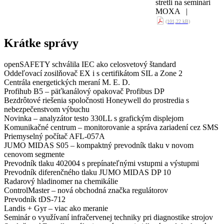
stretli na seminári
MOXA |
(101,22 kB)
Krátke správy
openSAFETY schválila IEC ako celosvetový štandard
Oddeľovací zosilňovač EX i s certifikátom SIL a Zone 2
Centrála energetických meraní M. E. D.
Profihub B5 – päťkanálový opakovač Profibus DP
Bezdrôtové riešenia spoločnosti Honeywell do prostredia s
nebezpečenstvom výbuchu
Novinka – analyzátor testo 330LL s grafickým displejom
Komunikačné centrum – monitorovanie a správa zariadení cez SMS
Priemyselný počítač AFL-057A
JUMO MIDAS S05 – kompaktný prevodník tlaku v novom
cenovom segmente
Prevodník tlaku 402004 s prepínateľnými vstupmi a výstupmi
Prevodník diferenčného tlaku JUMO MIDAS DP 10
Radarový hladinomer na chemikálie
ControlMaster – nová obchodná značka regulátorov
Prevodník tDS-712
Landis + Gyr – viac ako meranie
Seminár o využívaní infračervenej techniky pri diagnostike strojov