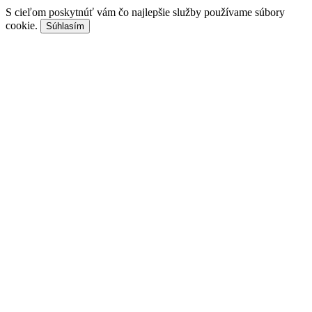
S cieľom poskytnúť vám čo najlepšie služby používame súbory
cookie.
Súhlasím