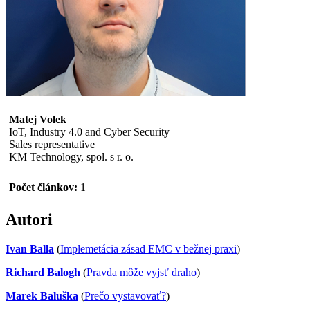
Matej Volek
IoT, Industry 4.0 and Cyber Security
Sales representative
KM Technology, spol. s r. o.
Počet článkov:
1
Autori
Ivan Balla
(
Implemetácia zásad EMC v bežnej praxi
)
Richard Balogh
(
Pravda môže vyjsť draho
)
Marek Baluška
(
Prečo vystavovať?
)