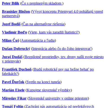
Peter Bílik
(
Čo s preplneným skladom
)
Branislav Bložon
(
Vývoj konceptu Priemysel 4.0 poháňajú vpred
partnerstvá
)
Jozef Bodiš
(
Čas na alternatívne riešenia
)
Vladimír Boďo
(
Viete, kam vás zaradili štatistici?
)
Milan Čuj
(
Automatizácia a ľudia
)
Dušan Dobrucký
(
Integrácia alebo čo do čoho integrovať
)
Juraj Dudáš
(
Bezpilotné prostriedky, tzv. drony našli svoje miesto
v priemysle
)
František Duchoň
(
Budú robotické psy raz bežne behať po
fabrikách?
)
Pavel Ďurčok
(
Svetlo na konci tunela
)
Marián Eisele
(
Kupujme slovenské výrobky
)
Miroslav Fikar
(
Slovenské univerzity v online priestore
)
Tomáš Foltin
(
Zachráni nás automatizácia od neefektívnych