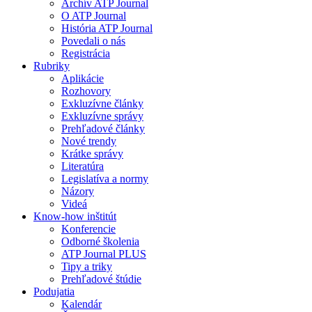
Archív ATP Journal
O ATP Journal
História ATP Journal
Povedali o nás
Registrácia
Rubriky
Aplikácie
Rozhovory
Exkluzívne články
Exkluzívne správy
Prehľadové články
Nové trendy
Krátke správy
Literatúra
Legislatíva a normy
Názory
Videá
Know-how inštitút
Konferencie
Odborné školenia
ATP Journal PLUS
Tipy a triky
Prehľadové štúdie
Podujatia
Kalendár