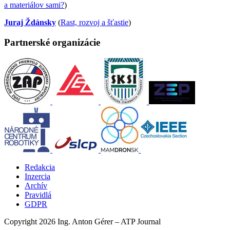
a materiálov sami?
)
Juraj Ždánsky
(
Rast, rozvoj a šťastie
)
Partnerské organizácie
Redakcia
Inzercia
Archív
Pravidlá
GDPR
Copyright 2026 Ing. Anton Gérer – ATP Journal