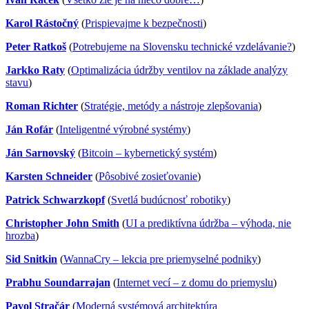
Karol Rástočný
(
Prispievajme k bezpečnosti
)
Peter Ratkoš
(
Potrebujeme na Slovensku technické vzdelávanie?
)
Jarkko Raty
(
Optimalizácia údržby ventilov na základe analýzy
stavu
)
Roman Richter
(
Stratégie, metódy a nástroje zlepšovania
)
Ján Rofár
(
Inteligentné výrobné systémy
)
Ján Sarnovský
(
Bitcoin – kybernetický systém
)
Karsten Schneider
(
Pôsobivé zosieťovanie
)
Patrick Schwarzkopf
(
Svetlá budúcnosť robotiky
)
Christopher John Smith
(
UI a prediktívna údržba – výhoda, nie
hrozba
)
Sid Snitkin
(
WannaCry – lekcia pre priemyselné podniky
)
Prabhu Soundarrajan
(
Internet vecí – z domu do priemyslu
)
Pavol Stračár
(
Moderná systémová architektúra