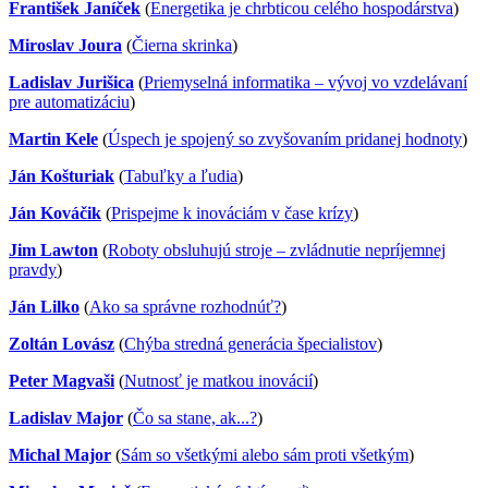
František Janíček
(
Energetika je chrbticou celého hospodárstva
)
Miroslav Joura
(
Čierna skrinka
)
Ladislav Jurišica
(
Priemyselná informatika – vývoj vo vzdelávaní
pre automatizáciu
)
Martin Kele
(
Úspech je spojený so zvyšovaním pridanej hodnoty
)
Ján Košturiak
(
Tabuľky a ľudia
)
Ján Kováčik
(
Prispejme k inováciám v čase krízy
)
Jim Lawton
(
Roboty obsluhujú stroje – zvládnutie nepríjemnej
pravdy
)
Ján Lilko
(
Ako sa správne rozhodnúť?
)
Zoltán Lovász
(
Chýba stredná generácia špecialistov
)
Peter Magvaši
(
Nutnosť je matkou inovácií
)
Ladislav Major
(
Čo sa stane, ak...?
)
Michal Major
(
Sám so všetkými alebo sám proti všetkým
)