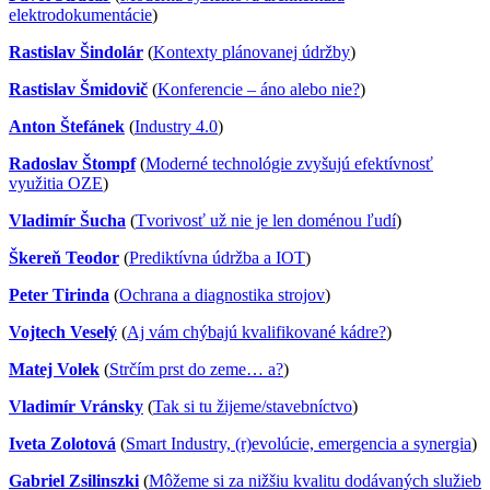
elektrodokumentácie
)
Rastislav Šindolár
(
Kontexty plánovanej údržby
)
Rastislav Šmidovič
(
Konferencie – áno alebo nie?
)
Anton Štefánek
(
Industry 4.0
)
Radoslav Štompf
(
Moderné technológie zvyšujú efektívnosť
využitia OZE
)
Vladimír Šucha
(
Tvorivosť už nie je len doménou ľudí
)
Škereň Teodor
(
Prediktívna údržba a IOT
)
Peter Tirinda
(
Ochrana a diagnostika strojov
)
Vojtech Veselý
(
Aj vám chýbajú kvalifikované kádre?
)
Matej Volek
(
Strčím prst do zeme… a?
)
Vladimír Vránsky
(
Tak si tu žijeme/stavebníctvo
)
Iveta Zolotová
(
Smart Industry, (r)evolúcie, emergencia a synergia
)
Gabriel Zsilinszki
(
Môžeme si za nižšiu kvalitu dodávaných služieb