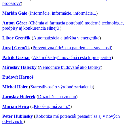
procesov?
)
Marián Galo
(
Informácie, informácie, informácie...
)
Anton Gérer
(
Chémia aj farmácia potrebujú moderné technológie,
predpisy aj konkurencia silnejú
)
Libor Grenčík
(
Automatizácia a údržba v energetike
)
Juraj Grenčík
(
Preventívna údržba a pandémia – súvislosti
)
Patrik Grznár
(
Aká môže byť inovačná cesta k prosperite?
)
Miroslav Halecký
(
Nemocnice budované ako fabriky
)
Ľudovít Harnoš
Michal Holec
(
Starostlivosť o výrobné zariadenia
)
Jaroslav Holeček
(
Dozrel čas na zmenu
)
Marián Hrica
(
„Kto šetrí, má za tri.“
)
Peter Hubinský
(
Robotika má potenciál presadiť sa aj v nových
odvetviach
)