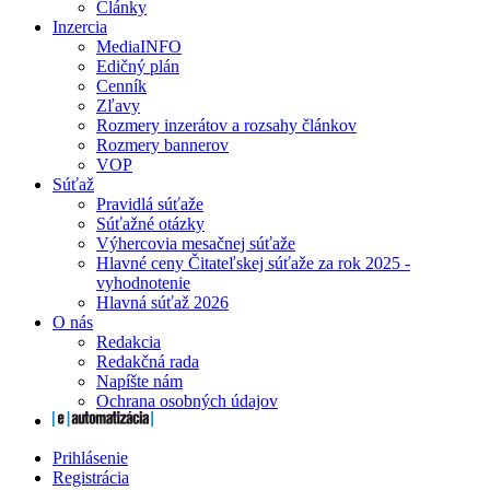
Články
Inzercia
MediaINFO
Edičný plán
Cenník
Zľavy
Rozmery inzerátov a rozsahy článkov
Rozmery bannerov
VOP
Súťaž
Pravidlá súťaže
Súťažné otázky
Výhercovia mesačnej súťaže
Hlavné ceny Čitateľskej súťaže za rok 2025 -
vyhodnotenie
Hlavná súťaž 2026
O nás
Redakcia
Redakčná rada
Napíšte nám
Ochrana osobných údajov
Prihlásenie
Registrácia