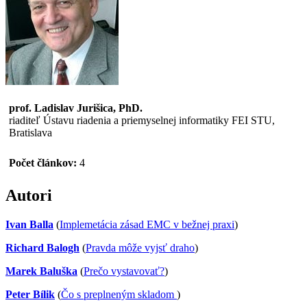
prof. Ladislav Jurišica, PhD.
riaditeľ Ústavu riadenia a priemyselnej informatiky FEI STU,
Bratislava
Počet článkov:
4
Autori
Ivan Balla
(
Implemetácia zásad EMC v bežnej praxi
)
Richard Balogh
(
Pravda môže vyjsť draho
)
Marek Baluška
(
Prečo vystavovať?
)
Peter Bílik
(
Čo s preplneným skladom
)