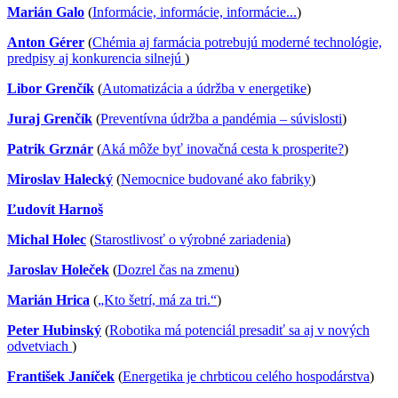
Marián Galo
(
Informácie, informácie, informácie...
)
Anton Gérer
(
Chémia aj farmácia potrebujú moderné technológie,
predpisy aj konkurencia silnejú
)
Libor Grenčík
(
Automatizácia a údržba v energetike
)
Juraj Grenčík
(
Preventívna údržba a pandémia – súvislosti
)
Patrik Grznár
(
Aká môže byť inovačná cesta k prosperite?
)
Miroslav Halecký
(
Nemocnice budované ako fabriky
)
Ľudovít Harnoš
Michal Holec
(
Starostlivosť o výrobné zariadenia
)
Jaroslav Holeček
(
Dozrel čas na zmenu
)
Marián Hrica
(
„Kto šetrí, má za tri.“
)
Peter Hubinský
(
Robotika má potenciál presadiť sa aj v nových
odvetviach
)
František Janíček
(
Energetika je chrbticou celého hospodárstva
)