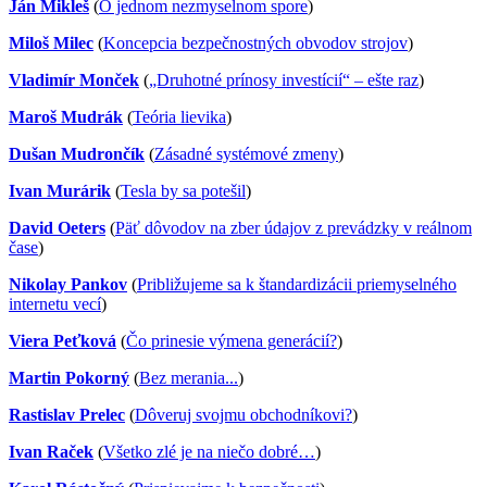
Ján Mikleš
(
O jednom nezmyselnom spore
)
Miloš Milec
(
Koncepcia bezpečnostných obvodov strojov
)
Vladimír Monček
(
„Druhotné prínosy investícií“ – ešte raz
)
Maroš Mudrák
(
Teória lievika
)
Dušan Mudrončík
(
Zásadné systémové zmeny
)
Ivan Murárik
(
Tesla by sa potešil
)
David Oeters
(
Päť dôvodov na zber údajov z prevádzky v reálnom
čase
)
Nikolay Pankov
(
Približujeme sa k štandardizácii priemyselného
internetu vecí
)
Viera Peťková
(
Čo prinesie výmena generácií?
)
Martin Pokorný
(
Bez merania...
)
Rastislav Prelec
(
Dôveruj svojmu obchodníkovi?
)
Ivan Raček
(
Všetko zlé je na niečo dobré…
)