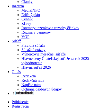
Články
Inzercia
MediaINFO
Edičný plán
Cenník
Zľavy
Rozmery inzerátov a rozsahy článkov
Rozmery bannerov
VOP
Súťaž
Pravidlá súťaže
Súťažné otázky
Výhercovia mesačnej súťaže
Hlavné ceny Čitateľskej súťaže za rok 2025 -
vyhodnotenie
Hlavná súťaž 2026
O nás
Redakcia
Redakčná rada
Napíšte nám
Ochrana osobných údajov
Prihlásenie
Registrácia