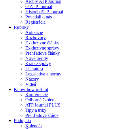
Archív ATP Journal
O ATP Journal
História ATP Journal
Povedali o nás
Registrácia
Rubriky
Aplikácie
Rozhovory
Exkluzívne články
Exkluzívne správy
Prehľadové články
Nové trendy
Krátke správy
Literatúra
Legislatíva a normy
Názory
Videá
Know-how inštitút
Konferencie
Odborné školenia
ATP Journal PLUS
Tipy a triky
Prehľadové štúdie
Podujatia
Kalendár