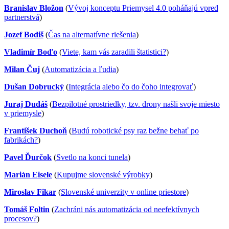
Branislav Bložon
(
Vývoj konceptu Priemysel 4.0 poháňajú vpred
partnerstvá
)
Jozef Bodiš
(
Čas na alternatívne riešenia
)
Vladimír Boďo
(
Viete, kam vás zaradili štatistici?
)
Milan Čuj
(
Automatizácia a ľudia
)
Dušan Dobrucký
(
Integrácia alebo čo do čoho integrovať
)
Juraj Dudáš
(
Bezpilotné prostriedky, tzv. drony našli svoje miesto
v priemysle
)
František Duchoň
(
Budú robotické psy raz bežne behať po
fabrikách?
)
Pavel Ďurčok
(
Svetlo na konci tunela
)
Marián Eisele
(
Kupujme slovenské výrobky
)
Miroslav Fikar
(
Slovenské univerzity v online priestore
)
Tomáš Foltin
(
Zachráni nás automatizácia od neefektívnych
procesov?
)