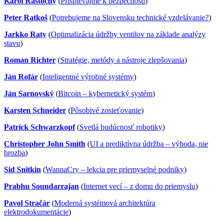
Karol Rástočný
(
Prispievajme k bezpečnosti
)
Peter Ratkoš
(
Potrebujeme na Slovensku technické vzdelávanie?
)
Jarkko Raty
(
Optimalizácia údržby ventilov na základe analýzy
stavu
)
Roman Richter
(
Stratégie, metódy a nástroje zlepšovania
)
Ján Rofár
(
Inteligentné výrobné systémy
)
Ján Sarnovský
(
Bitcoin – kybernetický systém
)
Karsten Schneider
(
Pôsobivé zosieťovanie
)
Patrick Schwarzkopf
(
Svetlá budúcnosť robotiky
)
Christopher John Smith
(
UI a prediktívna údržba – výhoda, nie
hrozba
)
Sid Snitkin
(
WannaCry – lekcia pre priemyselné podniky
)
Prabhu Soundarrajan
(
Internet vecí – z domu do priemyslu
)
Pavol Stračár
(
Moderná systémová architektúra
elektrodokumentácie
)