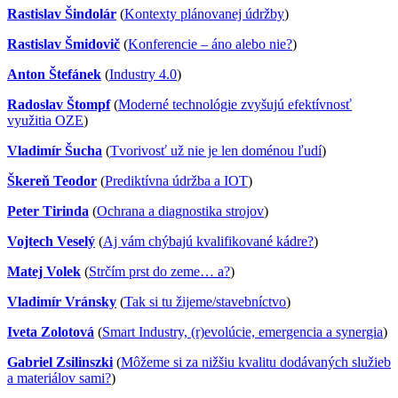
Rastislav Šindolár
(
Kontexty plánovanej údržby
)
Rastislav Šmidovič
(
Konferencie – áno alebo nie?
)
Anton Štefánek
(
Industry 4.0
)
Radoslav Štompf
(
Moderné technológie zvyšujú efektívnosť
využitia OZE
)
Vladimír Šucha
(
Tvorivosť už nie je len doménou ľudí
)
Škereň Teodor
(
Prediktívna údržba a IOT
)
Peter Tirinda
(
Ochrana a diagnostika strojov
)
Vojtech Veselý
(
Aj vám chýbajú kvalifikované kádre?
)
Matej Volek
(
Strčím prst do zeme… a?
)
Vladimír Vránsky
(
Tak si tu žijeme/stavebníctvo
)
Iveta Zolotová
(
Smart Industry, (r)evolúcie, emergencia a synergia
)
Gabriel Zsilinszki
(
Môžeme si za nižšiu kvalitu dodávaných služieb
a materiálov sami?
)