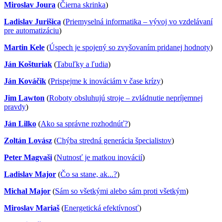
Miroslav Joura
(
Čierna skrinka
)
Ladislav Jurišica
(
Priemyselná informatika – vývoj vo vzdelávaní
pre automatizáciu
)
Martin Kele
(
Úspech je spojený so zvyšovaním pridanej hodnoty
)
Ján Košturiak
(
Tabuľky a ľudia
)
Ján Kováčik
(
Prispejme k inováciám v čase krízy
)
Jim Lawton
(
Roboty obsluhujú stroje – zvládnutie nepríjemnej
pravdy
)
Ján Lilko
(
Ako sa správne rozhodnúť?
)
Zoltán Lovász
(
Chýba stredná generácia špecialistov
)
Peter Magvaši
(
Nutnosť je matkou inovácií
)
Ladislav Major
(
Čo sa stane, ak...?
)
Michal Major
(
Sám so všetkými alebo sám proti všetkým
)
Miroslav Mariaš
(
Energetická efektívnosť
)