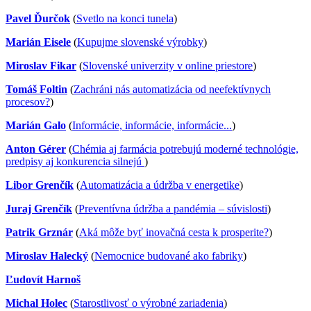
Pavel Ďurčok
(
Svetlo na konci tunela
)
Marián Eisele
(
Kupujme slovenské výrobky
)
Miroslav Fikar
(
Slovenské univerzity v online priestore
)
Tomáš Foltin
(
Zachráni nás automatizácia od neefektívnych
procesov?
)
Marián Galo
(
Informácie, informácie, informácie...
)
Anton Gérer
(
Chémia aj farmácia potrebujú moderné technológie,
predpisy aj konkurencia silnejú
)
Libor Grenčík
(
Automatizácia a údržba v energetike
)
Juraj Grenčík
(
Preventívna údržba a pandémia – súvislosti
)
Patrik Grznár
(
Aká môže byť inovačná cesta k prosperite?
)
Miroslav Halecký
(
Nemocnice budované ako fabriky
)
Ľudovít Harnoš
Michal Holec
(
Starostlivosť o výrobné zariadenia
)