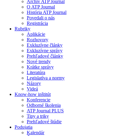
Archív ATP Journal
O ATP Journal
História ATP Journal
Povedali o nás
Registrácia
Rubriky
Aplikácie
Rozhovory
Exkluzívne články
Exkluzívne správy
Prehľadové články
Nové trendy
Krátke správy
Literatúra
Legislatíva a normy
Názory
Videá
Know-how inštitút
Konferencie
Odborné školenia
ATP Journal PLUS
Tipy a triky
Prehľadové štúdie
Podujatia
Kalendár