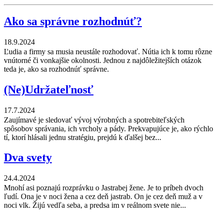
Ako sa správne rozhodnúť?
18.9.2024
Ľudia a firmy sa musia neustále rozhodovať. Nútia ich k tomu rôzne
vnútorné či vonkajšie okolnosti. Jednou z najdôležitejších otázok
teda je, ako sa rozhodnúť správne.
(Ne)Udržateľnosť
17.7.2024
Zaujímavé je sledovať vývoj výrobných a spotrebiteľských
spôsobov správania, ich vrcholy a pády. Prekvapujúce je, ako rýchlo
tí, ktorí hlásali jednu stratégiu, prejdú k ďalšej bez...
Dva svety
24.4.2024
Mnohí asi poznajú rozprávku o Jastrabej žene. Je to príbeh dvoch
ľudí. Ona je v noci žena a cez deň jastrab. On je cez deň muž a v
noci vlk. Žijú vedľa seba, a predsa im v reálnom svete nie...