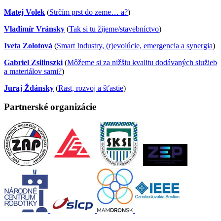
Matej Volek
(
Strčím prst do zeme… a?
)
Vladimír Vránsky
(
Tak si tu žijeme/stavebníctvo
)
Iveta Zolotová
(
Smart Industry, (r)evolúcie, emergencia a synergia
)
Gabriel Zsilinszki
(
Môžeme si za nižšiu kvalitu dodávaných služieb
a materiálov sami?
)
Juraj Ždánsky
(
Rast, rozvoj a šťastie
)
Partnerské organizácie