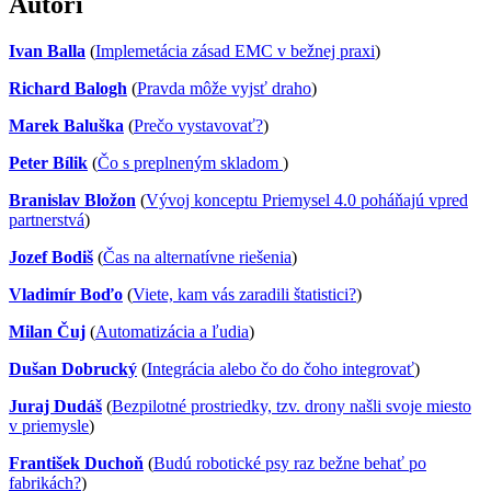
Autori
Ivan Balla
(
Implemetácia zásad EMC v bežnej praxi
)
Richard Balogh
(
Pravda môže vyjsť draho
)
Marek Baluška
(
Prečo vystavovať?
)
Peter Bílik
(
Čo s preplneným skladom
)
Branislav Bložon
(
Vývoj konceptu Priemysel 4.0 poháňajú vpred
partnerstvá
)
Jozef Bodiš
(
Čas na alternatívne riešenia
)
Vladimír Boďo
(
Viete, kam vás zaradili štatistici?
)
Milan Čuj
(
Automatizácia a ľudia
)
Dušan Dobrucký
(
Integrácia alebo čo do čoho integrovať
)
Juraj Dudáš
(
Bezpilotné prostriedky, tzv. drony našli svoje miesto
v priemysle
)
František Duchoň
(
Budú robotické psy raz bežne behať po
fabrikách?
)