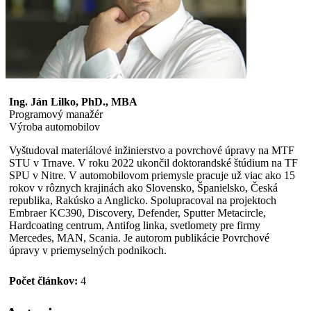
Ing. Ján Lilko, PhD., MBA
Programový manažér
Výroba automobilov
Vyštudoval materiálové inžinierstvo a povrchové úpravy na MTF
STU v Trnave. V roku 2022 ukončil doktorandské štúdium na TF
SPU v Nitre. V automobilovom priemysle pracuje už viac ako 15
rokov v rôznych krajinách ako Slovensko, Španielsko, Česká
republika, Rakúsko a Anglicko. Spolupracoval na projektoch
Embraer KC390, Discovery, Defender, Sputter Metacircle,
Hardcoating centrum, Antifog linka, svetlomety pre firmy
Mercedes, MAN, Scania. Je autorom publikácie Povrchové
úpravy v priemyselných podnikoch.
Počet článkov:
4