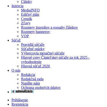
Články
Inzercia
MediaINFO
Edičný plán
Cenník
Zľavy
Rozmery inzerátov a rozsahy článkov
Rozmery bannerov
VOP
Súťaž
Pravidlá súťaže
Súťažné otázky
Výhercovia mesačnej súťaže
Hlavné ceny Čitateľskej súťaže za rok 2025 -
vyhodnotenie
Hlavná súťaž 2026
O nás
Redakcia
Redakčná rada
Napíšte nám
Ochrana osobných údajov
Prihlásenie
Registrácia