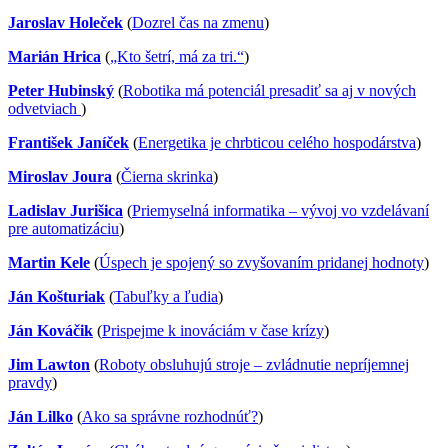
Jaroslav Holeček
(
Dozrel čas na zmenu
)
Marián Hrica
(
„Kto šetrí, má za tri.“
)
Peter Hubinský
(
Robotika má potenciál presadiť sa aj v nových
odvetviach
)
František Janíček
(
Energetika je chrbticou celého hospodárstva
)
Miroslav Joura
(
Čierna skrinka
)
Ladislav Jurišica
(
Priemyselná informatika – vývoj vo vzdelávaní
pre automatizáciu
)
Martin Kele
(
Úspech je spojený so zvyšovaním pridanej hodnoty
)
Ján Košturiak
(
Tabuľky a ľudia
)
Ján Kováčik
(
Prispejme k inováciám v čase krízy
)
Jim Lawton
(
Roboty obsluhujú stroje – zvládnutie nepríjemnej
pravdy
)
Ján Lilko
(
Ako sa správne rozhodnúť?
)