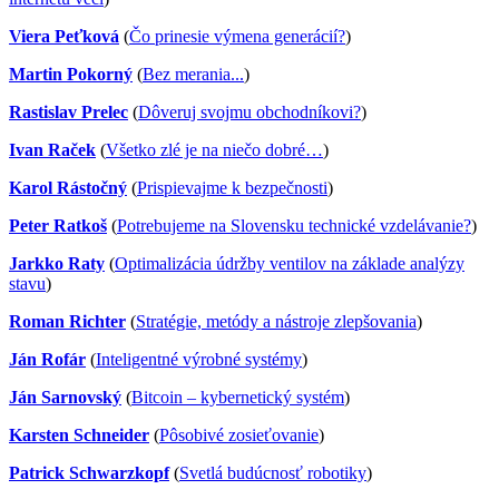
Viera Peťková
(
Čo prinesie výmena generácií?
)
Martin Pokorný
(
Bez merania...
)
Rastislav Prelec
(
Dôveruj svojmu obchodníkovi?
)
Ivan Raček
(
Všetko zlé je na niečo dobré…
)
Karol Rástočný
(
Prispievajme k bezpečnosti
)
Peter Ratkoš
(
Potrebujeme na Slovensku technické vzdelávanie?
)
Jarkko Raty
(
Optimalizácia údržby ventilov na základe analýzy
stavu
)
Roman Richter
(
Stratégie, metódy a nástroje zlepšovania
)
Ján Rofár
(
Inteligentné výrobné systémy
)
Ján Sarnovský
(
Bitcoin – kybernetický systém
)
Karsten Schneider
(
Pôsobivé zosieťovanie
)
Patrick Schwarzkopf
(
Svetlá budúcnosť robotiky
)