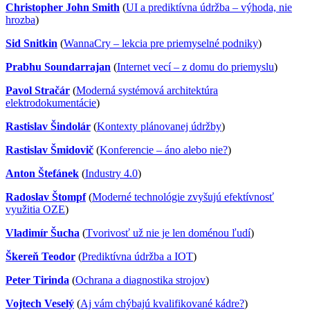
Christopher John Smith
(
UI a prediktívna údržba – výhoda, nie
hrozba
)
Sid Snitkin
(
WannaCry – lekcia pre priemyselné podniky
)
Prabhu Soundarrajan
(
Internet vecí – z domu do priemyslu
)
Pavol Stračár
(
Moderná systémová architektúra
elektrodokumentácie
)
Rastislav Šindolár
(
Kontexty plánovanej údržby
)
Rastislav Šmidovič
(
Konferencie – áno alebo nie?
)
Anton Štefánek
(
Industry 4.0
)
Radoslav Štompf
(
Moderné technológie zvyšujú efektívnosť
využitia OZE
)
Vladimír Šucha
(
Tvorivosť už nie je len doménou ľudí
)
Škereň Teodor
(
Prediktívna údržba a IOT
)
Peter Tirinda
(
Ochrana a diagnostika strojov
)
Vojtech Veselý
(
Aj vám chýbajú kvalifikované kádre?
)