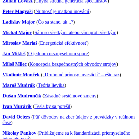
Zoltán Lovász
(
Chýba stredná generácia špecialistov
)
Peter Magvaši
(
Nutnosť je matkou inovácií
)
Ladislav Major
(
Čo sa stane, ak...?
)
Michal Major
(
Sám so všetkými alebo sám proti všetkým
)
Miroslav Mariaš
(
Energetická efektívnosť
)
Ján Mikleš
(
O jednom nezmyselnom spore
)
Miloš Milec
(
Koncepcia bezpečnostných obvodov strojov
)
Vladimír Monček
(
„Druhotné prínosy investícií“ – ešte raz
)
Maroš Mudrák
(
Teória lievika
)
Dušan Mudrončík
(
Zásadné systémové zmeny
)
Ivan Murárik
(
Tesla by sa potešil
)
David Oeters
(
Päť dôvodov na zber údajov z prevádzky v reálnom
čase
)
Nikolay Pankov
(
Približujeme sa k štandardizácii priemyselného
internetu vecí
)